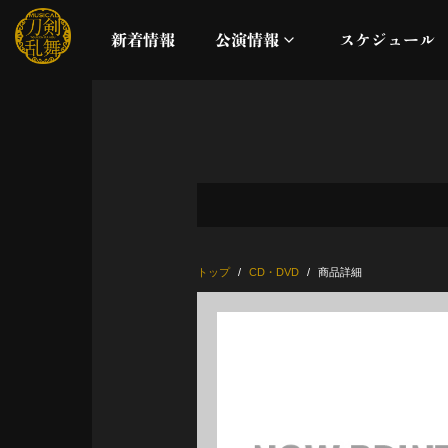
新着情報
公演情報
スケジュール
月夜一縷
真剣乱舞祭2026
これまでの公演
トップ
CD・DVD
商品詳細
配信
ライブビューイング
公演に関するお知らせ