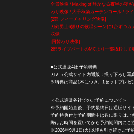
全景映像 / Making of 静かなる夜半の寝
わり映像 / 大千秋楽カーテンコール / 
[2部 フィーチャリング映像]
刀剣男士6振りの歌唱シーンに1台ずつカ
収録
[回替わり映像]
2部ライブパートのMCより一部抜粋して
■公式通販4社 予約特典
刀ミュ公式サイト内通販：撮り下ろし写真 L判
※特典は商品1本につき、1セットプレゼ
＜公式通販各社でのご予約について＞
※予約開始直後、予約最終日は通販サイ
予約特典付き予約期間中は数に限りはご
際はお時間を置いてから予約期間内にご
※2026年9月1日(火)以降も引き続き