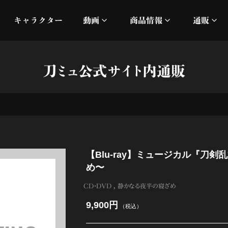
キャラクター
動画
商品情報
通販
ミュージックビデオ
刀ミュ
刀ミュ公式サイト内通販
加州清光 単騎出陣 極
オフィシャルムービー
DMM
髭切 単騎出陣 ～夢幻泡影
silkro
江 おん すていじ かうん
ネルケ
【Blu-ray】ミュージカル『刀
静かなる夜半の寝ざめ
め〜
十周年記念 乱舞博覧会
CD・DVD
静かなる夜半の寝ざめ
9,900円
（税込）
目出度歌誉花舞 十周年祝賀