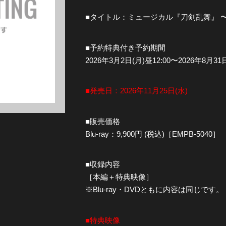
■タイトル：ミュージカル『刀剣乱舞』 
全公演グッズ
■予約特典付き予約期間
ディスコグラフィー
2026年3月2日(月)昼12:00〜2026年8月31日
■発売日：2026年11月25日(水)
■販売価格
Blu-ray：9,900円 (税込)［EMPB-5040］
■収録内容
［本編＋特典映像］
※Blu-ray・DVDともに内容は同じです。
■特典映像