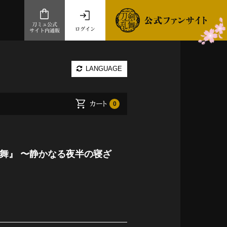
刀ミュ公式
ログイン
サイト内通販
公式サイト内通販
LANGUAGE
.com 通販サイト
～
カート
0
ad store
とだうんぱーてぃー
オンラインショップ
剣乱舞』 〜静かなる夜半の寝ざ
祭