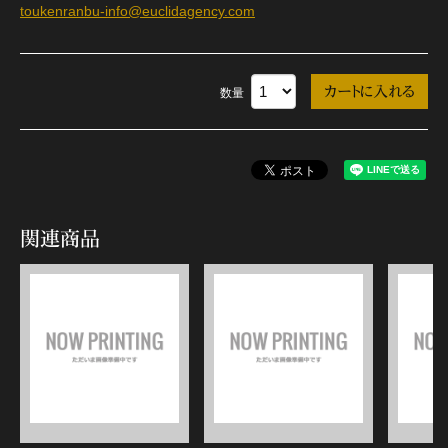
toukenranbu-info@euclidagency.com
数量
関連商品