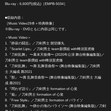
Blu-ray：6,600円(税込)［EMPB-5034］
■収録内容：
［Music Video29本＋特典映像］
※Blu-ray・DVDともに内容は同じです。
＜Music Video＞
1.『静寂の闘志』／刀剣男士 髭切膝丸
2.『Scarlet Lips』／刀剣男士 team新撰組 with蜂須賀虎徹
3.『刀剣乱舞』 〜幕末天狼傳〜 (2020年公演 舞台映像編集版)／
刀剣男士 team新撰組 with蜂須賀虎徹
4.『刀剣乱舞』 〜壽 乱舞音曲祭〜 (舞台映像編集版)／刀剣男
士 大編成 壽2021
5.『獣』 〜壽 乱舞音曲祭〜 (舞台映像編集版)／刀剣男士 大編
成 壽2021
6.『問わず語り』／刀剣男士 formation of 心覚
7.『焔』／刀剣男士 formation of 心覚
8.『Free Style』／刀剣男士 formation of パライソ
9.『刀剣乱舞』 〜静かの海のパライソ〜 (舞台映像編集版)／刀剣