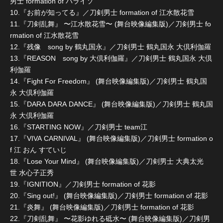
男士 formation of パライソ
10.『お前が知ってる』／刀剣男士 formation of 江水散花雪
11.『刀剣乱舞』 〜江水散花雪〜 (舞台映像編集版)／刀剣男士 fo
rmation of 江水散花雪
12.『残像 song by 鶴丸国永』／刀剣男士 鶴丸国永 大倶利伽羅
13.『REASON song by 大倶利伽羅』／刀剣男士 鶴丸国永 大倶
利伽羅
14.『Fight For Freedom』 (舞台映像編集版)／刀剣男士 鶴丸国
永 大倶利伽羅
15.『DARA DARA DANCE』 (舞台映像編集版)／刀剣男士 鶴丸国
永 大倶利伽羅
16.『STARTING NOW』／刀剣男士 team江
17.『VIVA CARNIVAL』 (舞台映像編集版)／刀剣男士 formation o
f 江 おん すていじ
18.『Lose Your Mind』 (舞台映像編集版)／刀剣男士 大典太光
世 水心子正秀
19.『IGNITION』／刀剣男士 formation of 花影
20.『Sing out!』 (舞台映像編集版)／刀剣男士 formation of 花影
21.『炎舞』 (舞台映像編集版)／刀剣男士 formation of 花影
22.『刀剣乱舞』 〜花影ゆれる砥水〜 (舞台映像編集版)／刀剣男