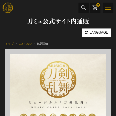
0
刀ミュ公式サイト内通販
商品検索
LANGUAGE
公演名
トップ
CD・DVD
商品詳細
CD・DVD
BOOK
その他
最新カテゴリー
加州清光 単騎出陣 極
髭切 単騎出陣 ～夢幻泡影～