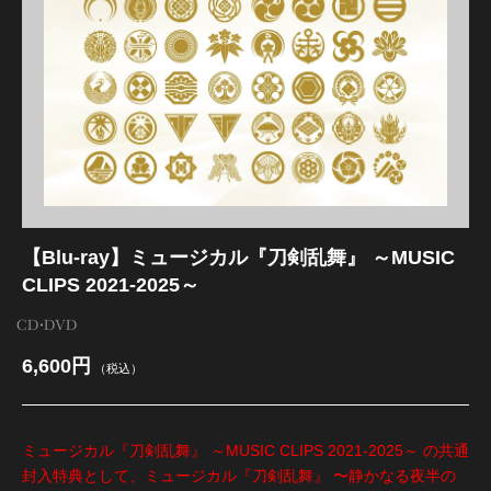
江 おん すていじ かうんとだうんぱーてぃー
【Blu-ray】ミュージカル『刀剣乱舞』 ～MUSIC
CLIPS 2021-2025～
CD・DVD
6,600円
（税込）
ミュージカル『刀剣乱舞』 ～MUSIC CLIPS 2021-2025～ の共通
封入特典として、ミュージカル『刀剣乱舞』 〜静かなる夜半の