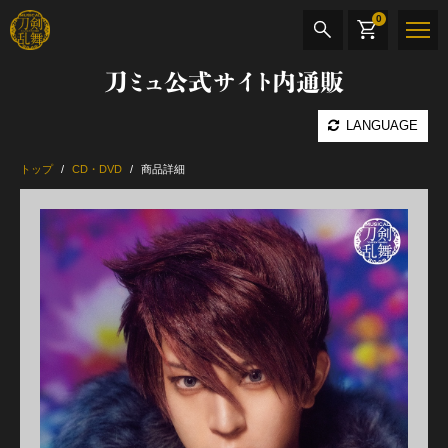
0
刀ミュ公式サイト内通販
商品検索
LANGUAGE
公演名
トップ
CD・DVD
商品詳細
CD・DVD
BOOK
その他
最新カテゴリー
加州清光 単騎出陣 極
髭切 単騎出陣 ～夢幻泡影～