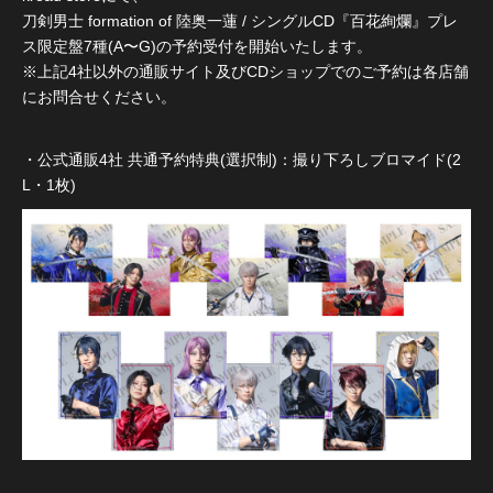
刀剣男士 formation of 陸奥一蓮 / シングルCD『百花絢爛』プレ
ス限定盤7種(A〜G)の予約受付を開始いたします。
※上記4社以外の通販サイト及びCDショップでのご予約は各店舗
にお問合せください。
・公式通販4社 共通予約特典(選択制)：撮り下ろしブロマイド(2
L・1枚)