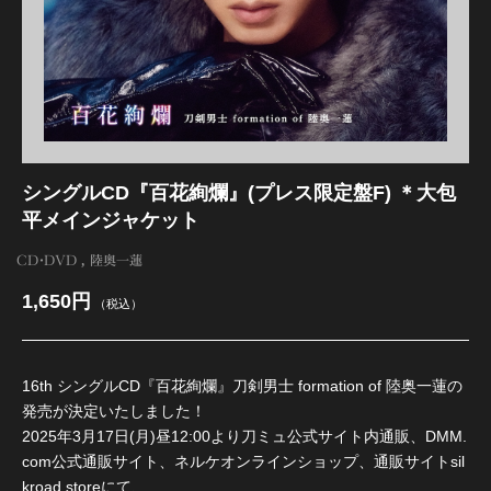
江 おん すていじ かうんとだうんぱーてぃー
シングルCD『百花絢爛』(プレス限定盤F) ＊大包
平メインジャケット
CD・DVD
陸奥一蓮
1,650円
（税込）
16th シングルCD『百花絢爛』刀剣男士 formation of 陸奥一蓮の
発売が決定いたしました！
2025年3月17日(月)昼12:00より刀ミュ公式サイト内通販、DMM.
com公式通販サイト、ネルケオンラインショップ、通販サイトsil
kroad storeにて、