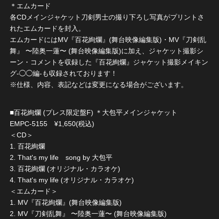
＊エムカード
各CDメインジャケット刀剣男士の撮り下ろし写真がプリントさ
れたエムカードを封入。
エムカードにはMV『百花絢爛』(舞台映像編集版)・MV『刀剣乱
舞』 〜陸奥一蓮〜 (舞台映像編集版)に加え、ジャケット撮影シ
ーン・コメントを収録した『百花絢爛』ジャケット撮影メイキン
グ-◯◯編-も収録されております！
※仕様、内容、表記などは変更になる場合がございます。
■百花絢爛 (プレス限定盤F) ＊大包平メインジャケット
EMPC-5155 ¥1,650(税込)
＜CD＞
1. 百花絢爛
2. That's my life song by 大包平
3. 百花絢爛 (オリジナル・カラオケ)
4. That's my life (オリジナル・カラオケ)
＜エムカード＞
1. MV『百花絢爛』(舞台映像編集版)
2. MV『刀剣乱舞』 〜陸奥一蓮〜 (舞台映像編集版)