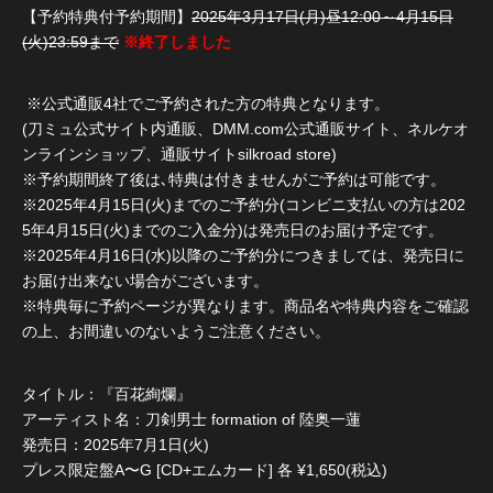
【予約特典付予約期間】
2025年3月17日(月)昼12:00～4月15日
(火)23:59まで
※終了しました
※公式通販4社でご予約された方の特典となります。
(刀ミュ公式サイト内通販、DMM.com公式通販サイト、ネルケオ
ンラインショップ、通販サイトsilkroad store)
※予約期間終了後は､特典は付きませんがご予約は可能です。
※2025年4月15日(火)までのご予約分(コンビニ支払いの方は202
5年4月15日(火)までのご入金分)は発売日のお届け予定です。
※2025年4月16日(水)以降のご予約分につきましては、発売日に
お届け出来ない場合がございます。
※特典毎に予約ページが異なります。商品名や特典内容をご確認
の上、お間違いのないようご注意ください。
タイトル：『百花絢爛』
アーティスト名：刀剣男士 formation of 陸奥一蓮
発売日：2025年7月1日(火)
プレス限定盤A〜G [CD+エムカード] 各 ¥1,650(税込)