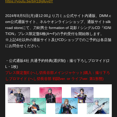
https://youtu.be/bR1BglluydY
2024年8月5日(月)昼12:00より刀ミュ公式サイト内通販、DMM.c
om公式通販サイト、ネルケオンラインショップ、通販サイトsilk
road storeにて、刀剣男士 formation of 花影 / シングルCD『IGNI
TION』プレス限定盤6種(A〜F)の予約受付を開始致します。
※上記4社以外の通販サイト及びCDショップでのご予約は各店舗
にお問合せください。
・公式通販4社 共通予約特典(選択制)：撮り下ろしブロマイド(2
L・1枚)
プレス限定盤E (へし切長谷部メインジャケット)購入：撮り下ろ
しブロマイド (へし切長谷部 戦闘ver. or ライブver. 第1形態)