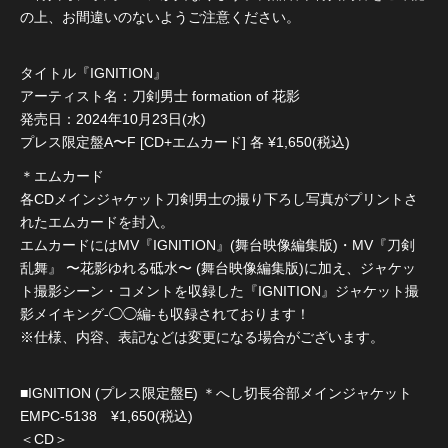
の上、お間違いのないようご注意ください。
タイトル『IGNITION』
アーティスト名：刀剣男士 formation of 花影
発売日：2024年10月23日(水)
プレス限定盤A〜F [CD+エムカード] 各 ¥1,650(税込)
＊エムカード
各CDメインジャケット刀剣男士の撮り下ろし写真がプリントさ
れたエムカードを封入。
エムカードにはMV『IGNITION』(舞台映像編集版)・MV『刀剣
乱舞』 〜花影ゆれる砥水〜 (舞台映像編集版)に加え、ジャケッ
ト撮影シーン・コメントを収録した『IGNITION』ジャケット撮
影メイキング-◯◯編-も収録されております！
※仕様、内容、表記などは変更になる場合がございます。
■IGNITION (プレス限定盤E) ＊へし切長谷部メインジャケット
EMPC-5138 ¥1,650(税込)
＜CD＞