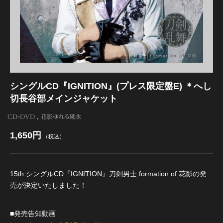
江 おん すていじ かうんとだうんぱーてぃー
シングルCD『IGNITION』(プレス限定盤E) ＊へし
切長谷部メインジャケット
CD・DVD
花影ゆれる砥水
1,650円
（税込）
15th シングルCD『IGNITION』刀剣男士 formation of 花影の発
売が決定いたしました！
■発売告知動画