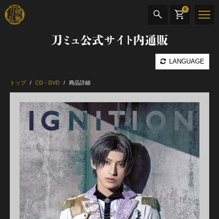
0
刀ミュ公式サイト内通販
商品検索
LANGUAGE
公演名
トップ
CD・DVD
商品詳細
CD・DVD
BOOK
その他
最新カテゴリー
加州清光 単騎出陣 極
髭切 単騎出陣 ～夢幻泡影～