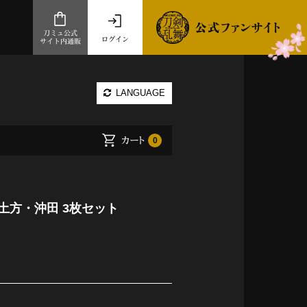
刀ミュ公式
ログイン
サイト内通販
公式サイト内通販
LANGUAGE
.com 通販サイト
～
カート
0
ad store
とだうんぱーてぃー
オンラインショップ
土方・沖田 3枚セット
祭