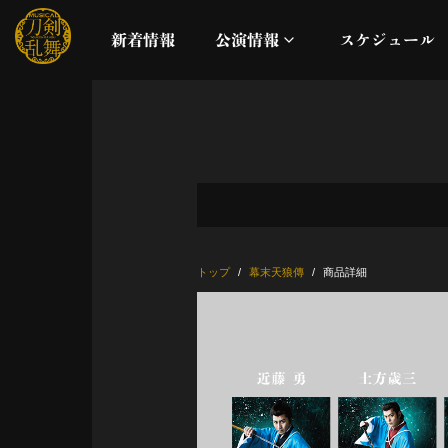
新着情報
公演情報
スケジュール
月夜一縷
真剣乱舞祭2026
これまでの公演
トップ
幕末天狼傳
商品詳細
配信
ライブビューイング
公演に関するお知らせ