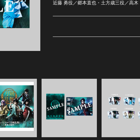
近藤 勇役／郷本直也・土方歳三役／高木
全公演グッズ
ディスコグラフィー