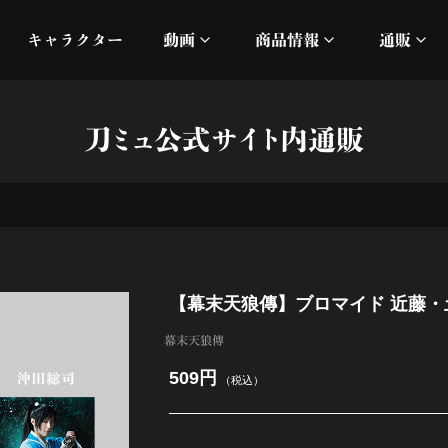
キャラクター
動画
商品情報
通販
ミュージックビデオ
刀ミュ
刀ミュ公式サイト内通販
加州清光 単騎出陣 極
オフィシャルムービー
DMM
髭切 単騎出陣 ～夢幻泡影
silkro
江 おん すていじ かうん
ネルケ
【幕末天狼傳】ブロマイド 近藤・
静かなる夜半の寝ざめ
幕末天狼傳
十周年記念 乱舞博覧会
509円
（税込）
目出度歌誉花舞 十周年祝賀