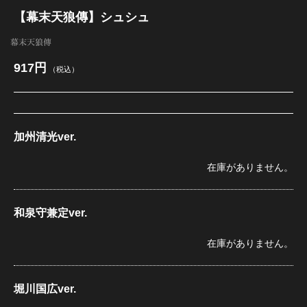
【幕末天狼傳】シュシュ
江 おん すていじ かうんとだうんぱーてぃー
幕末天狼傳
917円
（税込）
加州清光ver.
在庫がありません。
和泉守兼定ver.
在庫がありません。
堀川国広ver.