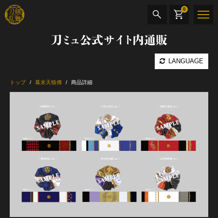
0
刀ミュ公式サイト内通販
商品検索
LANGUAGE
公演名
トップ
幕末天狼傳
商品詳細
CD・DVD
BOOK
その他
最新カテゴリー
加州清光 単騎出陣 極
髭切 単騎出陣 ～夢幻泡影～