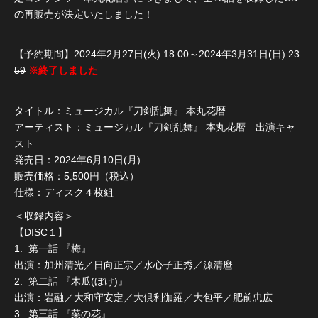
の再販売が決定いたしました！
【予約期間】
2024年2月27日(火) 18:00～2024年3月31日(日) 23:
59
※終了しました
タイトル：ミュージカル『刀剣乱舞』 本丸花暦
アーティスト：ミュージカル『刀剣乱舞』 本丸花暦 出演キャ
スト
発売日：2024年6月10日(月)
販売価格：5,500円（税込）
仕様：ディスク４枚組
＜収録内容＞
【DISC１】
1. 第一話 『梅』
出演：加州清光／日向正宗／水心子正秀／源清麿
2. 第二話 『木瓜(ぼけ)』
出演：岩融／大和守安定／大倶利伽羅／大包平／肥前忠広
3. 第三話 『菜の花』