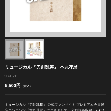
江 おん すていじ かうんとだうんぱーてぃー
ミュージカル『刀剣乱舞』 本丸花暦
CD・DVD
5,500円
（税込）
ミュージカル『刀剣乱舞』 公式ファンサイト プレミアム会員限
定コンテンツ『本丸花暦』につきまして、全13話を収録したCD