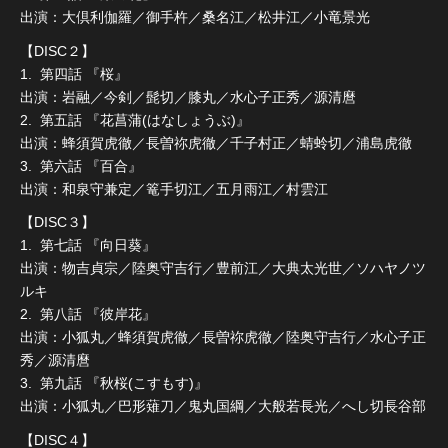
出演：大倶利伽羅／御手杵／桑名江／松井江／小竜景光
【DISC２】
1. 第四話 『桜』
出演：岩融／今剣／髭切／膝丸／水心子正秀／源清麿
2. 第五話 『花菖蒲(はなしょうぶ)』
出演：蜂須賀虎徹／長曽祢虎徹／千子村正／蜻蛉切／浦島虎徹
3. 第六話 『百合』
出演：和泉守兼定／篭手切江／五月雨江／村雲江
【DISC３】
1. 第七話 『向日葵』
出演：物吉貞宗／陸奥守吉行／豊前江／大典太光世／ソハヤノツ
ルキ
2. 第八話 『彼岸花』
出演：小狐丸／蜂須賀虎徹／長曽祢虎徹／陸奥守吉行／水心子正
秀／源清麿
3. 第九話 『秋桜(こすもす)』
出演：小狐丸／巴形薙刀／鬼丸国綱／大般若長光／へし切長谷部
【DISC４】