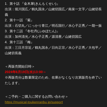
1. 第十話 『金木犀(きんもくせい)』
出演：堀川国広／鶴丸国永／山姥切国広／南泉一文字／山姥切長
義
2. 第十一話 『菊』
出演：石切丸／にっかり青江／明石国行／水心子正秀／一期一振
3. 第十二話 『冬牡丹(ふゆぼたん)』
出演：加州清光／水心子正秀／源清麿／山姥切国広
4. 第十三話 『梅』
出演：三日月宗近／鶴丸国永／日向正宗／水心子正秀／大包平／
山姥切長義
＜再販売開始日時＞
2024年6月19日(水)13:00～
※再販売分は数量限定のため、在庫がなくなり次第販売を終了い
たします。
＜ご予約・ご購入に関するお問い合わせ＞
https://musical-toukenranbu.jp/support