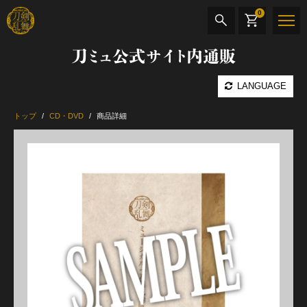
0
刀ミュ公式サイト内通販
商品検索
LANGUAGE
公演名
トップ
CD・DVD
商品詳細
CD・DVD
BOOK
その他
最新カテゴリー
加州清光 単騎出陣 極
髭切 単騎出陣 ～夢幻泡影～