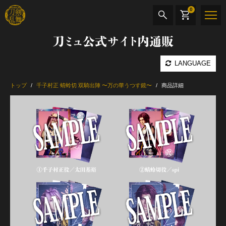
0
刀ミュ公式サイト内通販
商品検索
LANGUAGE
公演名
トップ
千子村正 蜻蛉切 双騎出陣 〜万の華うつす鏡〜
商品詳細
CD・DVD
BOOK
その他
最新カテゴリー
加州清光 単騎出陣 極
髭切 単騎出陣 ～夢幻泡影～