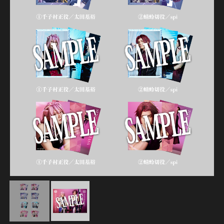
江 おん すていじ かうんとだうんぱーてぃー