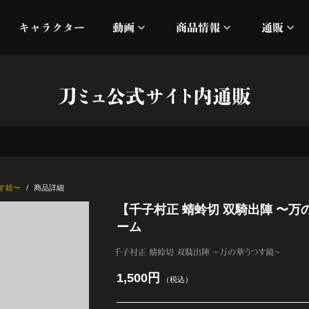
キャラクター
動画
商品情報
通販
ミュージックビデオ
刀ミュ
刀ミュ公式サイト内通販
加州清光 単騎出陣 極
オフィシャルムービー
DMM
髭切 単騎出陣 ～夢幻泡影
silkro
江 おん すていじ かうん
ネルケ
つす鏡〜
商品詳細
【千子村正 蜻蛉切 双騎出陣 〜
静かなる夜半の寝ざめ
ーム
十周年記念 乱舞博覧会
千子村正 蜻蛉切 双騎出陣 〜万の華うつす鏡〜
1,500円
（税込）
目出度歌誉花舞 十周年祝賀