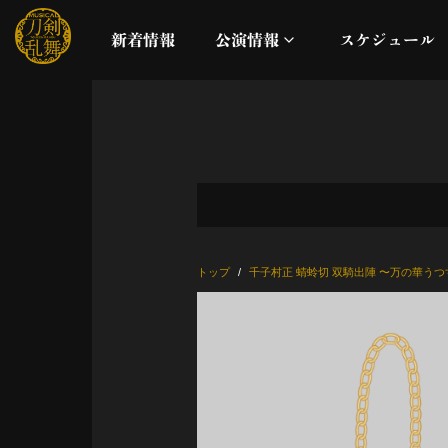
新着情報
公演情報
スケジュール
月夜一縷
真剣乱舞祭2026
これまでの公演
トップ
千子村正 蜻蛉切 双騎出陣 〜万の華う
配信
ライブビューイング
公演に関するお知らせ