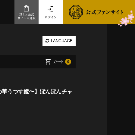
刀ミュ公式
ログイン
サイト内通販
公式サイト内通販
LANGUAGE
.com 通販サイト
～
カート
0
ad store
とだうんぱーてぃー
オンラインショップ
万の華うつす鏡〜】ぽんぽんチャ
祭