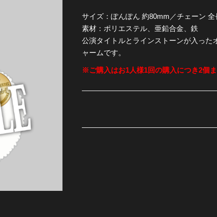
サイズ：ぽんぽん 約80mm／チェーン 全長
全公演グッズ
素材：ポリエステル、亜鉛合金、鉄
公演タイトルとラインストーンが入った
ディスコグラフィー
ャームです。
※ご購入はお1人様1回の購入につき2個