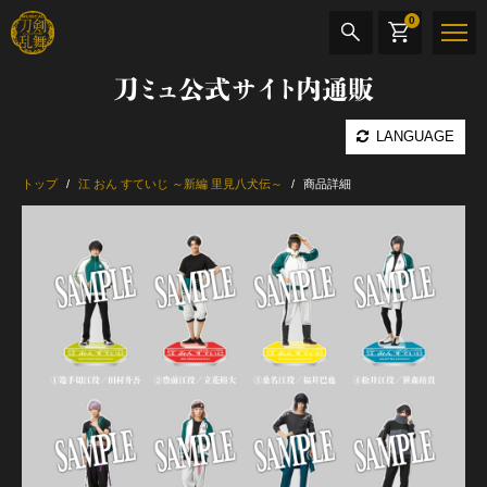
0
刀ミュ公式サイト内通販
商品検索
LANGUAGE
公演名
トップ
江 おん すていじ ～新編 里見八犬伝～
商品詳細
CD・DVD
BOOK
その他
最新カテゴリー
加州清光 単騎出陣 極
髭切 単騎出陣 ～夢幻泡影～