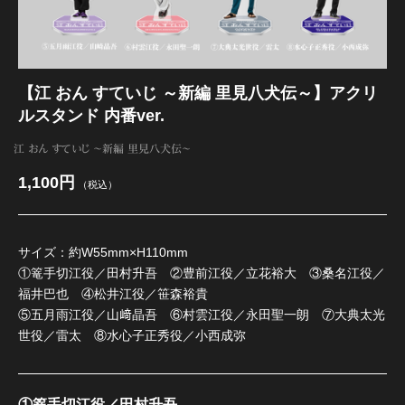
江 おん すていじ かうんとだうんぱーてぃー
【江 おん すていじ ～新編 里見八犬伝～】アクリ
ルスタンド 内番ver.
江 おん すていじ ～新編 里見八犬伝～
1,100円
（税込）
サイズ：約W55mm×H110mm
①篭手切江役／田村升吾 ②豊前江役／立花裕大 ③桑名江役／
福井巴也 ④松井江役／笹森裕貴
⑤五月雨江役／山﨑晶吾 ⑥村雲江役／永田聖一朗 ⑦大典太光
世役／雷太 ⑧水心子正秀役／小西成弥
①篭手切江役／田村升吾