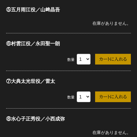
⑤五月雨江役／山﨑晶吾
在庫がありません。
⑥村雲江役／永田聖一朗
数量
⑦大典太光世役／雷太
数量
⑧水心子正秀役／小西成弥
在庫がありません。