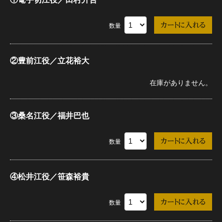
数量
②豊前江役／立花裕大
在庫がありません。
③桑名江役／福井巴也
数量
④松井江役／笹森裕貴
数量