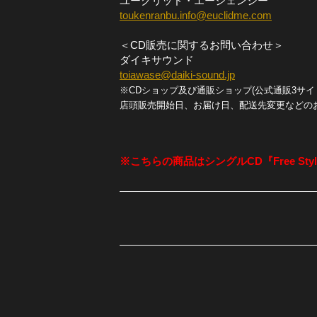
ユークリッド・エージェンシー
toukenranbu.info@euclidme.com
＜CD販売に関するお問い合わせ＞
ダイキサウンド
toiawase@daiki-sound.jp
※CDショップ及び通販ショップ(公式通販3サイ
店頭販売開始日、お届け日、配送先変更などの
※こちらの商品はシングルCD『Free St