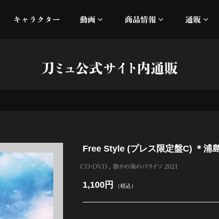
キャラクター
動画
商品情報
通販
ミュージックビデオ
刀ミュ
刀ミュ公式サイト内通販
加州清光 単騎出陣 極
オフィシャルムービー
DMM
髭切 単騎出陣 ～夢幻泡影
silkro
江 おん すていじ かうん
ネルケ
Free Style (プレス限定盤C)
静かなる夜半の寝ざめ
CD・DVD
静かの海のパライソ 2021
十周年記念 乱舞博覧会
1,100円
（税込）
目出度歌誉花舞 十周年祝賀