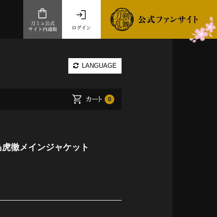
刀ミュ公式
ログイン
サイト内通販
公式サイト内通販
LANGUAGE
.com 通販サイト
～
カート
0
ad store
とだうんぱーてぃー
オンラインショップ
 ＊浦島虎徹メインジャケット
祭