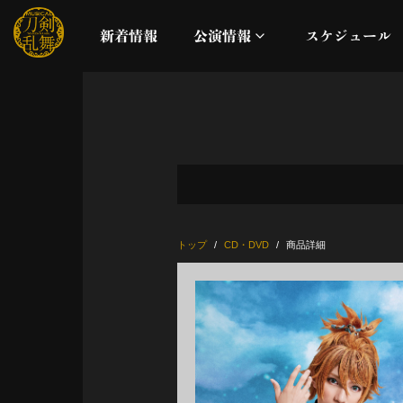
新着情報
公演情報
スケジュール
月夜一縷
真剣乱舞祭2026
これまでの公演
トップ
CD・DVD
商品詳細
配信
ライブビューイング
公演に関するお知らせ