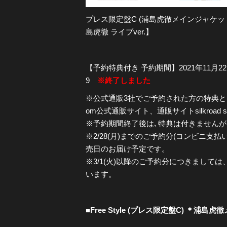
プレス限定盤C (浦島虎徹メインジャケ
島虎徹 ライブver.】
【予約特典付き 予約期間】2021年11月22日(月
9
※終了しました
※公式通販3社でご予約された方の特典とな
om公式通販サイト、通販サイトsilkroad sto
※予約期間終了後は､特典は付きません
※2/28(月)までのご予約分(コンビニ支払い
売日のお届け予定です。
※3/1(火)以降のご予約分につきまして
います。
■Free Style (プレス限定盤C) ＊浦