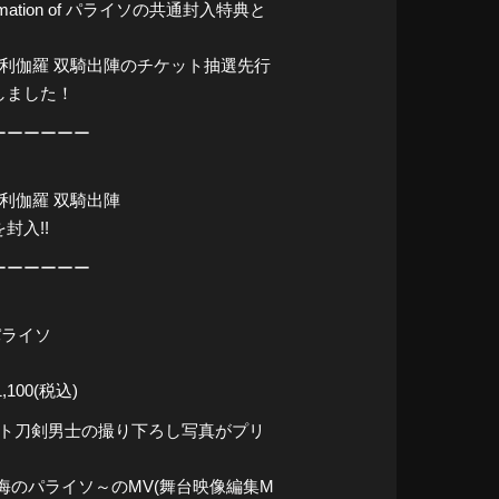
ormation of パライソの共通封入特典と
倶利伽羅 双騎出陣のチケット抽選先行
しました！
ーーーーーー
利伽羅 双騎出陣
封入!!
ーーーーーー
 パライソ
100(税込)
ット刀剣男士の撮り下ろし写真がプリ
のパライソ～のMV(舞台映像編集M