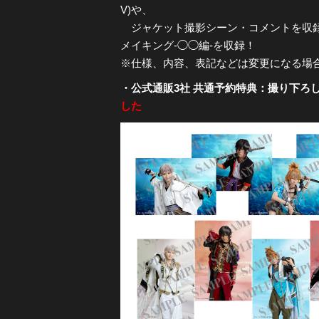
V)や、
ジャケット撮影シーン・コメントを収録した『
メイキング-◯◯編-を収録！
※仕様、内容、表記などは変更になる場
・公式通販3社 共通予約特典：撮り下ろし
した