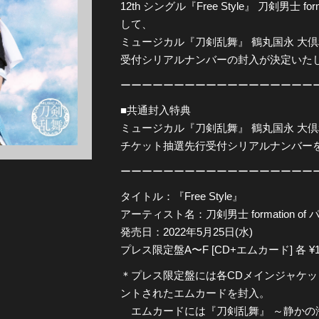
12th シングル『Free Style』 刀剣男士 f
して、
全公演グッズ
ミュージカル『刀剣乱舞』 鶴丸国永 大
受付シリアルナンバーの封入が決定いた
ディスコグラフィー
ーーーーーーーーーーーーーーーーーー
■共通封入特典
ミュージカル『刀剣乱舞』 鶴丸国永 大倶
チケット抽選先行受付シリアルナンバーを
ーーーーーーーーーーーーーーーーーー
タイトル：『Free Style』
アーティスト名：刀剣男士 formation of
発売日：2022年5月25日(水)
プレス限定盤A〜F [CD+エムカード] 各 ¥1,
＊プレス限定盤には各CDメインジャケ
ントされたエムカードを封入。
エムカードには『刀剣乱舞』 ～静かの海