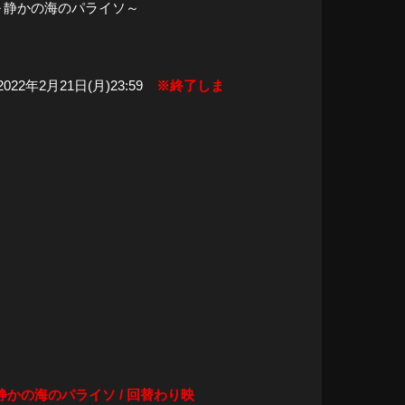
～静かの海のパライソ～
022年2月21日(月)23:59
※終了しま
 of 静かの海のパライソ / 回替わり映