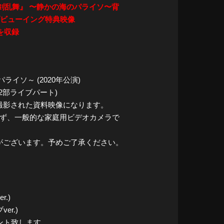
『刀剣乱舞』 〜静かの海のパライソ〜背
イブビューイング特典映像
を収録
イソ～ (2020年公演)
2部ライブパート)
撮影された資料映像になります。
ず、一般的な家庭用ビデオカメラで
がございます。予めご了承ください。
.)
er.)
ント致します。