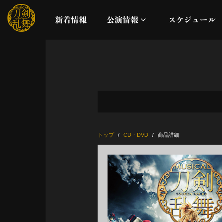
新着情報
公演情報
スケジュール
月夜一縷
真剣乱舞祭2026
これまでの公演
トップ
CD・DVD
商品詳細
配信
ライブビューイング
公演に関するお知らせ