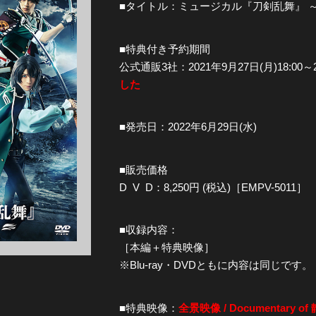
■タイトル：ミュージカル『刀剣乱舞』 
全公演グッズ
■特典付き予約期間
公式通販3社：2021年9月27日(月)18:00～2
ディスコグラフィー
した
■発売日：2022年6月29日(水)
■販売価格
D V D：8,250円 (税込)［EMPV-5011］
■収録内容：
［本編＋特典映像］
※Blu-ray・DVDともに内容は同じです。
■特典映像：
全景映像 / Documentary