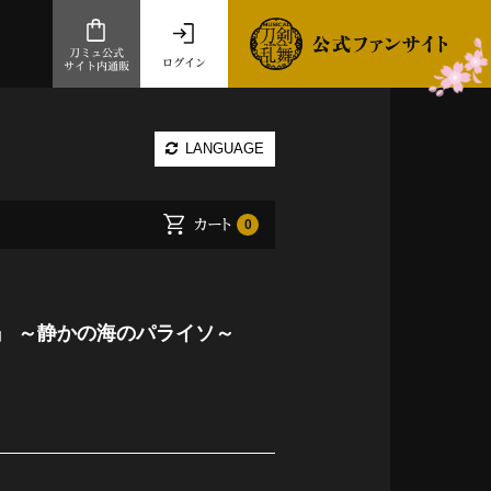
刀ミュ公式
ログイン
サイト内通販
公式サイト内通販
LANGUAGE
.com 通販サイト
～
カート
0
ad store
とだうんぱーてぃー
オンラインショップ
』 ～静かの海のパライソ～
祭