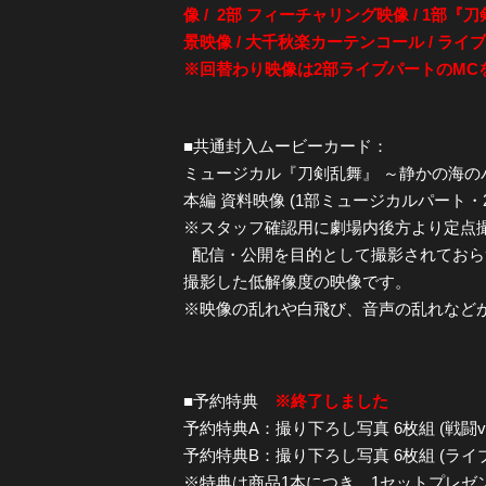
像 / 2部 フィーチャリング映像 / 1部
景映像 / 大千秋楽カーテンコール / ラ
※回替わり映像は2部ライブパートのMC
■共通封入ムービーカード：
ミュージカル『刀剣乱舞』 ～静かの海のパラ
本編 資料映像 (1部ミュージカルパート・
※スタッフ確認用に劇場内後方より定点
配信・公開を目的として撮影されておら
撮影した低解像度の映像です。
※映像の乱れや白飛び、音声の乱れなど
■予約特典
※終了しました
予約特典A：撮り下ろし写真 6枚組 (戦闘ver
予約特典B：撮り下ろし写真 6枚組 (ライブv
※特典は商品1本につき、1セットプレゼ