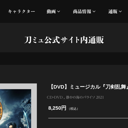
キャラクター
動画
商品情報
通販
ミュージックビデオ
刀ミュ
刀ミュ公式サイト内通販
加州清光 単騎出陣 極
オフィシャルムービー
DMM
髭切 単騎出陣 ～夢幻泡影
silkro
江 おん すていじ かうん
ネルケ
【DVD】ミュージカル『刀剣乱舞
静かなる夜半の寝ざめ
CD・DVD
静かの海のパライソ 2021
十周年記念 乱舞博覧会
8,250円
（税込）
目出度歌誉花舞 十周年祝賀