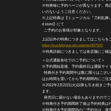
※特典毎に予約ページが異なります。商
いのないようご注意ください。
※上記特典は【ミュージカル『刀剣乱舞』公式通
d store】にて
ご予約のお客様が対象となります。
上記以外の特典につきましてはこちらを
https://euclidgroup.jp/contents/457925
※特典詳細につきましては各店舗にご確
＜公式通販各社でのご予約について＞
※予約開始直後、予約最終日は通販サイ
特典付き予約期間中は数に限りはござい
はお時間を置いてから予約期間内にご注
※2022年2月22日(火)以降も引き続き
ます。
発売日に届かない場合もありますのでご
※特典付き予約期間終了後は予約特典は
※特典付き予約期間内のご予約分は、発