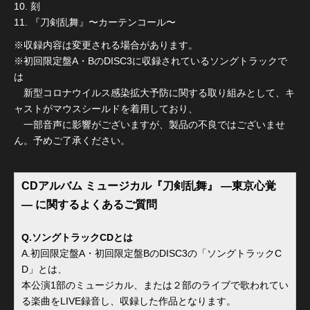
10. 刻
11. 『刀剣乱舞』〜カーテンコール〜
※収録内容は変更される場合があります。
※初回限定盤A・BのDISC3に収録されているソングトラックで
は
新型コロナウイルス感染拡大予防に関する取り組みとして、キ
ャストがマウスシールドを着用しており、
一部音声に影響がございますが、製品の不良ではございませ
ん。予めご了承ください。
CDアルバム ミュージカル『刀剣乱舞』 ―東京心覚
― に関するよくあるご質問
Q.ソングトラックCDとは
A.初回限定盤A・初回限定盤BのDISC3の「ソングトラックC
D」とは、
本公演1部のミュージカル、または２部のライブで歌われてい
る楽曲をLIVE録音し、収録した作品となります。