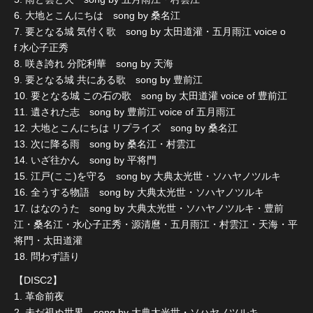
6. 大地とこんにちは song by 桑名江
7. 要となる城 気付く歌 song by 太田道灌・五月雨江 voice o
f 水心子正秀
8. 咲き誇れ 分陀利華 song by 天海
9. 要となる城 共にある歌 song by 豊前江
10. 要となる城 この石の歌 song by 太田道灌 voice of 豊前江
11. 遺された志 song by 豊前江 voice of 五月雨江
12. 大地とこんにちは リプライズ song by 桑名江
13. 次に降る雨 song by 桑名江・村雲江
14. いざ往かん song by 平将門
15. 江戸(ここ)を守る song by 大典太光世・ソハヤノツルキ
16. 全うする物語 song by 大典太光世・ソハヤノツルキ
17. はなのうた song by 大典太光世・ソハヤノツルキ・豊前
江・桑名江・水心子正秀・源清麿・五月雨江・村雲江・天海・平
将門・太田道灌
18. 問わず語り
【DISC2】
1. 革命前夜
2. 未だ視ぬ世界 song by 大典太光世・ソハヤノツルキ