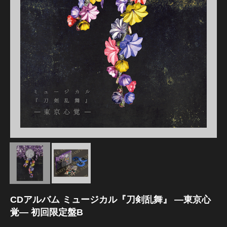
江 おん すていじ かうんとだうんぱーてぃー
CDアルバム ミュージカル『刀剣乱舞』 ―東京心
覚― 初回限定盤B