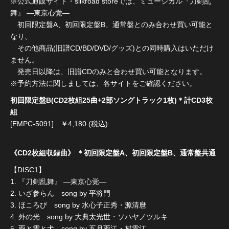
※公式通販サイト・silkroad storeでは、ミュージカル『刀剣乱
舞』 ―東京心覚―
初回限定盤A、初回限定盤B、通常盤とのみ合わせ買い可能と
なり、
その他商品(旧譜CD/BD/DVD/グッズ)との同時購入はいただけ
ません。
発売日以降は、旧譜CDのみと合わせ買い可能となります。
※予約方法に関しましては、各サイトをご確認ください。
初回限定盤B(CD2枚組25曲+2部ソングトラック1枚)＊計CD3枚
組
[EMPC-5091] ￥4,180 (税込)
《CD2枚組収録曲》 ＊初回限定盤A、初回限定盤B、通常盤共通
【DISC1】
1. 『刀剣乱舞』 ―東京心覚―
2. いざ参らん song by 平将門
3. ほころび song by 水心子正秀・源清麿
4. 外の光 song by 大典太光世・ソハヤノツルキ
5. 雨と雲と犬 song by 五月雨江・村雲江