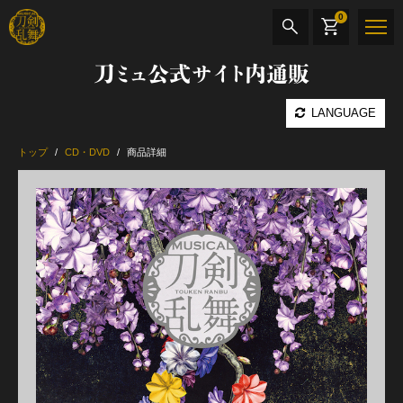
0
刀ミュ公式サイト内通販
商品検索
LANGUAGE
公演名
トップ
CD・DVD
商品詳細
CD・DVD
BOOK
その他
最新カテゴリー
加州清光 単騎出陣 極
髭切 単騎出陣 ～夢幻泡影～