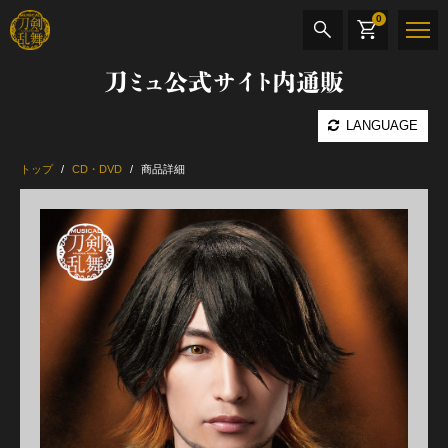
0
刀ミュ公式サイト内通販
商品検索
LANGUAGE
公演名
トップ
CD・DVD
商品詳細
CD・DVD
BOOK
その他
最新カテゴリー
加州清光 単騎出陣 極
髭切 単騎出陣 ～夢幻泡影～