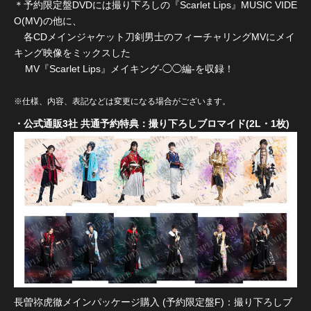
＊予約限定盤DVDには撮り下ろしの『Scarlet Lips』MUSIC VIDE
O(MV)の他に、
各CDメインジャケット刀剣男士のフィーチャリングMVにメイ
キング映像をミックスした
MV『Scarlet Lips』メイキング-◯◯編-を収録！
※仕様、内容、表記などは変更になる場合がございます。
・公式通販3社 共通予約特典：撮り下ろしブロマイド(2L・1枚)
長曽祢虎徹メインパッケージ購入 (予約限定盤F)：撮り下ろしブ