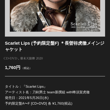
江 おん すていじ かうんとだうんぱーてぃー
Scarlet Lips (予約限定盤F) ＊長曽祢虎徹メインジ
ャケット
CD・DVD
幕末天狼傳 2020
1,760円
（税込）
タイトル：『Scarlet Lips』
アーティスト名：刀剣男士 team新撰組 with蜂須賀虎徹
発売日：2021年5月26日(水)
予約限定盤A〜F [CD+DVD] 各 ¥1,760(税込)