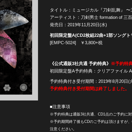
タイトル：ミュージカル『刀剣乱舞』 〜
全公演グッズ
アーティスト：刀剣男士 formation of 三
発売日：2019年11月20日(水)
ディスコグラフィー
初回限定盤A(CD2枚組22曲+1部ソングト
[EMPC-5024] ￥3,800+税
《公式通販3社共通 予約特典》
※予約特
初回限定盤A予約特典：クリアファイル A
予約特典付き受付期間：2019年8月20日(火)12
予約特典付き受付期間は終了しました。
■注意事項
※予約特典は通販3社共通、CD1点のご予約に
※予約期間終了後もCDのご予約は頂けますが
注意ください。