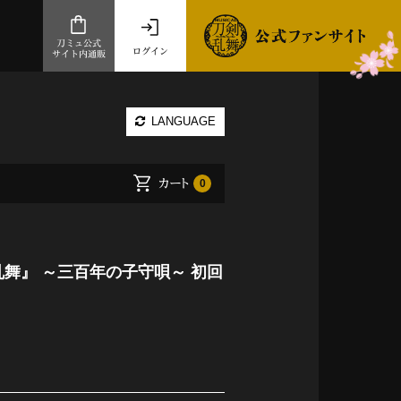
刀ミュ公式
ログイン
サイト内通販
公式サイト内通販
LANGUAGE
.com 通販サイト
～
カート
0
ad store
とだうんぱーてぃー
オンラインショップ
乱舞』 ～三百年の子守唄～ 初回
祭