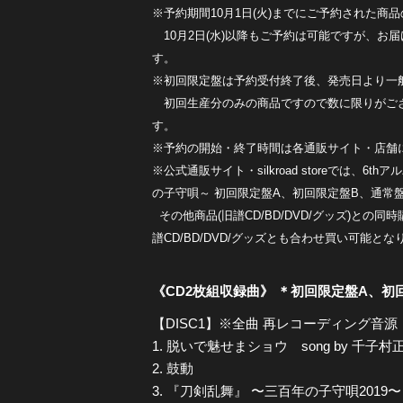
※予約期間10月1日(火)までにご予約された商
10月2日(水)以降もご予約は可能ですが、お
す。
※初回限定盤は予約受付終了後、発売日より一
初回生産分のみの商品ですので数に限りがご
す。
※予約の開始・終了時間は各通販サイト・店舗
※公式通販サイト・silkroad storeでは、6
の子守唄～ 初回限定盤A、初回限定盤B、通常
その他商品(旧譜CD/BD/DVD/グッズ)との
譜CD/BD/DVD/グッズとも合わせ買い可能とな
《CD2枚組収録曲》 ＊初回限定盤A、初
【DISC1】※全曲 再レコーディング音源
1. 脱いで魅せまショウ song by 千子村
2. 鼓動
3. 『刀剣乱舞』 〜三百年の子守唄2019〜