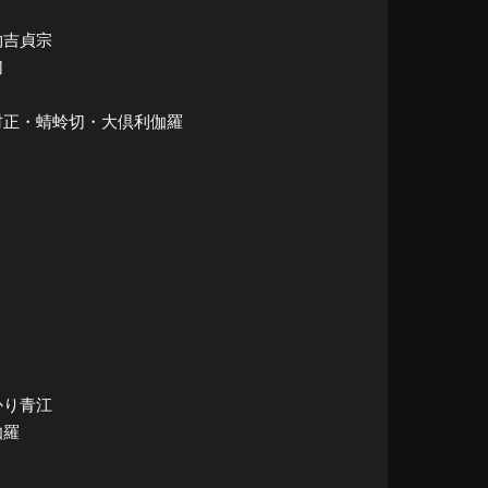
・物吉貞宗
切
千子村正・蜻蛉切・大倶利伽羅
っかり青江
伽羅