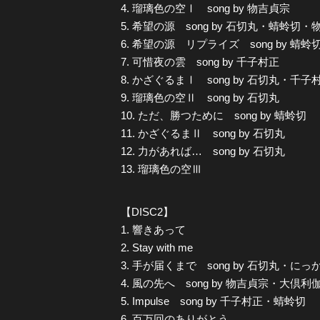
4. 瑠璃色の空Ⅰ song by 物吉貞宗
5. 希望の源 song by 石切丸・蜻蛉切
6. 希望の源 リプライズ song by 蜻蛉
7. 可惜夜の雲 song by 千子村正
8. かざぐるまⅠ song by 石切丸・
9. 瑠璃色の空Ⅱ song by 石切丸
10. ただ、勝つために song by 蜻蛉切
11. かざぐるまⅡ song by 石切丸
12. 力があれば… song by 石切丸
13. 瑠璃色の空Ⅲ
【DISC2】
1. 響きあって
2. Stay with me
3. 手が届くまで song by 石切丸・に
4. 風の先へ song by 物吉貞宗・大倶利
5. Impulse song by 千子村正・蜻蛉切
6. 百万回のありがとう