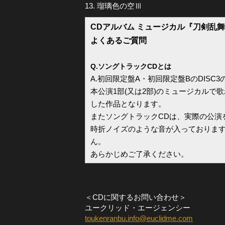
13. 瑠璃色の空Ⅲ
CDアルバム ミュージカル『刀剣乱舞
よくあるご質問
Q.ソングトラックCDとは
A.初回限定盤A・初回限定盤BのDISC
本公演1部(又は2部)のミュージカルで歌
した作品となります。
またソングトラックCDは、実際の公演
時折ノイズのような音が入っておりま
ん。
あらかじめご了承ください。
＜CDに関するお問い合わせ＞
ユークリッド・エージェンシー
toukenranbu.info@euclidme.com