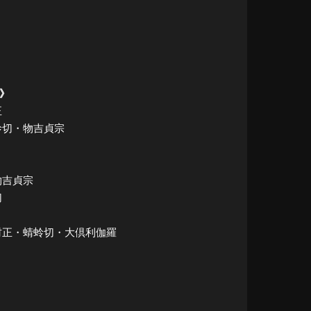
曲》
正
蜻蛉切・物吉貞宗
・物吉貞宗
切
千子村正・蜻蛉切・大倶利伽羅