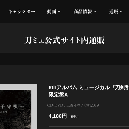
キャラクター
動画
商品情報
通販
ミュージックビデオ
刀ミュ
刀ミュ公式サイト内通販
加州清光 単騎出陣 極
オフィシャルムービー
DMM
髭切 単騎出陣 ～夢幻泡影
silkro
江 おん すていじ かうん
ネルケ
6thアルバム ミュージカル『刀剣
静かなる夜半の寝ざめ
限定盤A
十周年記念 乱舞博覧会
CD・DVD
三百年の子守唄2019
4,180円
（税込）
目出度歌誉花舞 十周年祝賀