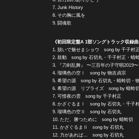
7. Junk History
8. その胸に風を
9. 闘魂歌
《初回限定盤A 1部ソングトラック収録
1. 脱いで魅せまショウ song by 千子村
2. 鼓動 song by 石切丸・千子村正・
3. 『刀剣乱舞』 〜三百年の子守唄2019〜
4. 瑠璃色の空Ⅰ song by 物吉貞宗
5. 希望の源 song by 石切丸・蜻蛉切
6. 希望の源 リプライズ song by 蜻蛉
7. 可惜夜の雲 song by 千子村正
8. かざぐるまⅠ song by 石切丸・
9. 瑠璃色の空Ⅱ song by 石切丸
10. ただ、勝つために song by 蜻蛉切
11. かざぐるまⅡ song by 石切丸
12. 力があれば… song by 石切丸