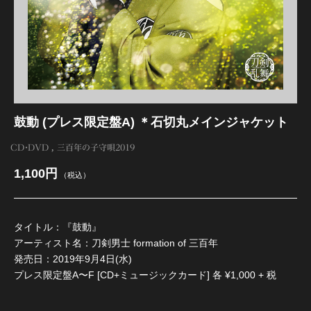
江 おん すていじ かうんとだうんぱーてぃー
鼓動 (プレス限定盤A) ＊石切丸メインジャケット
CD・DVD
三百年の子守唄2019
1,100円
（税込）
タイトル：『鼓動』
アーティスト名：刀剣男士 formation of 三百年
発売日：2019年9月4日(水)
プレス限定盤A〜F [CD+ミュージックカード] 各 ¥1,000 + 税