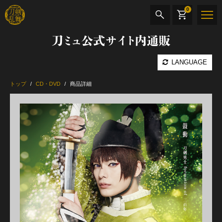
0
刀ミュ公式サイト内通販
商品検索
LANGUAGE
公演名
トップ
CD・DVD
商品詳細
CD・DVD
BOOK
その他
最新カテゴリー
加州清光 単騎出陣 極
髭切 単騎出陣 ～夢幻泡影～