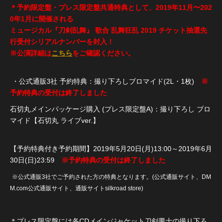
＊予約限定盤・プレス限定盤共通特典として、2019年11月〜202
0年1月に開催される
ミュージカル『刀剣乱舞』 歌合 乱舞狂乱 2019 チケット抽選先
行受付シリアルナンバーを封入！
※公演詳細は
こちら
をご確認ください。
・公式通販3社 予約特典：撮り下ろしブロマイド(2L・1枚)
※
予約特典の受付は終了しました
石切丸メインパッケージ購入 (プレス限定盤A)：撮り下ろし ブロ
マイド【石切丸 ライブver.】
【予約特典付き予約期間】2019年5月20日(月)13:00～2019年6月
30日(日)23:59
※予約特典の受付は終了しました
※公式通販3社でご予約された方の特典となります。(公式通販サイト、DM
M.com公式通販サイト、通販サイトsilkroad store)
＊プレス限定盤には各CDメインジャケット刀剣男士の撮り下ろ