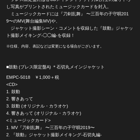
し写真がプリントされたミュージックカードを封入。
ミュージックカードには『刀剣乱舞』 〜三百年の子守唄201
9〜のMV(舞台編集MV)や、
ジャケット撮影シーン・コメントを収録した『鼓動』ジャケッ
ト撮影メイキング-◯◯編-を収録！
※仕様、内容、表記などは変更になる場合がございます。
■鼓動 (プレス限定盤A) ＊石切丸メインジャケット
EMPC-5018 ￥1,000＋税
<CD>
1. 鼓動
2. 響きあって
3. 鼓動 (オリジナル・カラオケ)
4. 響きあって (オリジナル・カラオケ)
<ミュージックカード>
1. MV『刀剣乱舞』 〜三百年の子守唄2019〜
2. 『鼓動』ジャケット撮影メイキング-石切丸編-