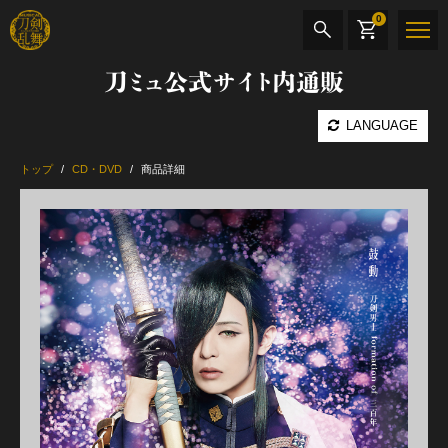
0
刀ミュ公式サイト内通販
商品検索
LANGUAGE
公演名
トップ
CD・DVD
商品詳細
CD・DVD
BOOK
その他
最新カテゴリー
加州清光 単騎出陣 極
髭切 単騎出陣 ～夢幻泡影～