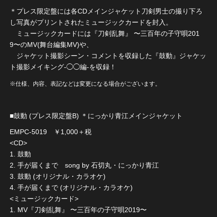
＊プレス限定盤には各CDメインジャケット刀剣男士の撮り下ろ
し写真がプリントされたミュージックカードを封入。
ミュージックカードには『刀剣乱舞』 〜三百年の子守唄201
9〜のMV(舞台編集MV)や、
ジャケット撮影シーン・コメントを収録した『鼓動』ジャケッ
ト撮影メイキング-◯◯編-を収録！
※仕様、内容、表記などは変更になる場合がございます。
■鼓動 (プレス限定盤B) ＊にっかり青江メインジャケット
EMPC-5019 ￥1,000＋税
<CD>
1. 鼓動
2. 手が届くまで song by 石切丸・にっかり青江
3. 鼓動 (オリジナル・カラオケ)
4. 手が届くまで (オリジナル・カラオケ)
<ミュージックカード>
1. MV『刀剣乱舞』 〜三百年の子守唄2019〜