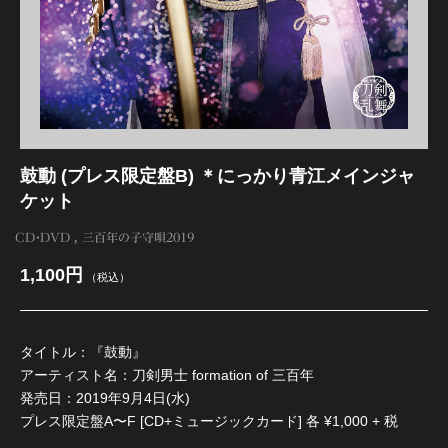
江 おん すていじ かうんとだうんぱーてぃー
鼓動 (プレス限定盤B) ＊にっかり青江メインジャ
ケット
CD・DVD
三百年の子守唄2019
1,100円
（税込）
タイトル：『鼓動』
アーティスト名：刀剣男士 formation of 三百年
発売日：2019年9月4日(水)
プレス限定盤A〜F [CD+ミュージックカード] 各 ¥1,000 + 税