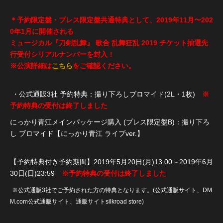
＊予約限定盤・プレス限定盤共通特典として、2019年11月〜202
0年1月に開催される
ミュージカル『刀剣乱舞』 歌合 乱舞狂乱 2019 チケット抽選先
行受付シリアルナンバーを封入！
※公演詳細は
こちら
をご確認ください。
・公式通販3社 予約特典：撮り下ろしブロマイド(2L・1枚)
※
予約特典の受付は終了しました
にっかり青江メインパッケージ購入 (プレス限定盤B)：撮り下ろ
し ブロマイド【にっかり青江 ライブver.】
【予約特典付き予約期間】2019年5月20日(月)13:00～2019年6月
30日(日)23:59
※予約特典の受付は終了しました
※公式通販3社でご予約された方の特典となります。(公式通販サイト、DM
M.com公式通販サイト、通販サイトsilkroad store)