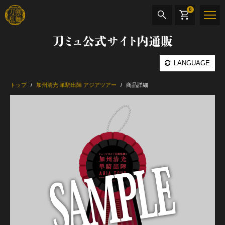
0
刀ミュ公式サイト内通販
商品検索
LANGUAGE
公演名
トップ
加州清光 単騎出陣 アジアツアー
商品詳細
CD・DVD
BOOK
その他
最新カテゴリー
加州清光 単騎出陣 極
髭切 単騎出陣 ～夢幻泡影～