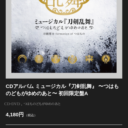
江 おん すていじ かうんとだうんぱーてぃー
CDアルバム ミュージカル『刀剣乱舞』 〜つはも
のどもがゆめのあと〜 初回限定盤A
CD・DVD
つはものどもがゆめのあと
4,180円
（税込）