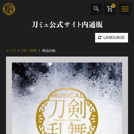
0
刀ミュ公式サイト内通販
商品検索
LANGUAGE
公演名
トップ
CD・DVD
商品詳細
CD・DVD
BOOK
その他
最新カテゴリー
加州清光 単騎出陣 極
髭切 単騎出陣 ～夢幻泡影～