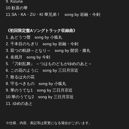
9. Kizuna
10.歓喜の華
11.SA・KA・ZU・KI 華兄弟！ song by 岩融・今剣
《初回限定盤Aソングトラック収録曲》
1. あどうつ聲 song by 小狐丸
2. 千本目のちぎり song by 岩融・今剣
3. 双つの軌跡～となり～ song by 髭切・膝丸
4. 名残月 song by 今剣
5. 『刀剣乱舞』 ～つはものどもがゆめのあと～
6. この花のように song by 三日月宗近
7. 散るは火の花
8. 守るべきもの song by 小狐丸
9. 華のうてな1 song by 三日月宗近
10.華のうてな2 song by 三日月宗近
11. ゆめのあと
※仕様、内容、表記等は変更になる場合がございます。