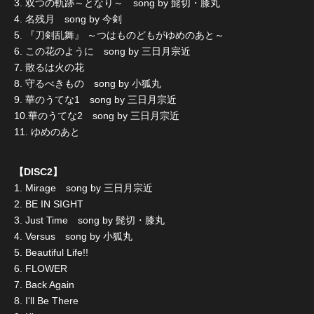
3. 双つの軌跡～となり～ song by 髭切・膝丸
4. 名残月 song by 今剣
5. 『刀剣乱舞』 ～つはものどもがゆめのあと～
6. この花のように song by 三日月宗近
7. 散るは火の花
8. 守るべきもの song by 小狐丸
9. 華のうてな1 song by 三日月宗近
10.華のうてな2 song by 三日月宗近
11. ゆめのあと
【DISC2】
1. Mirage song by 三日月宗近
2. BE IN SIGHT
3. Just Time song by 髭切・膝丸
4. Versus song by 小狐丸
5. Beautiful Life!!
6. FLOWER
7. Back Again
8. I'll Be There