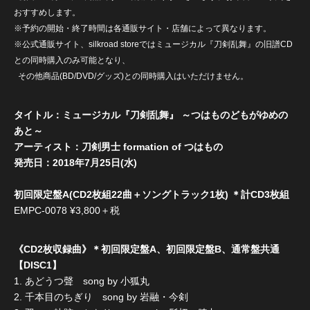
おすすめします。
※予約の開始・終了時間は各通販サイト・店舗によって異なります。
※公式通販サイト、silkroad storeではミュージカル『刀剣乱舞』の旧譜CD
との同時購入のみ可能となり、
その他商品(BD/DVD/グッズ)との同時購入はいただけません。
タイトル：ミュージカル『刀剣乱舞』 ～つはものどもがゆめの
あと～
アーティスト：刀剣男士 formation of つはもの
発売日：2018年7月25日(水)
初回限定盤A(CD2枚組22曲＋ソングトラック1枚) ＊計CD3枚組
EMPC-0078 ¥3,800＋税
《CD2枚収録曲》＊初回限定盤A、初回限定盤B、通常盤共通
【DISC1】
1. あどうつ聲 song by 小狐丸
2. 千本目のちぎり song by 岩融・今剣