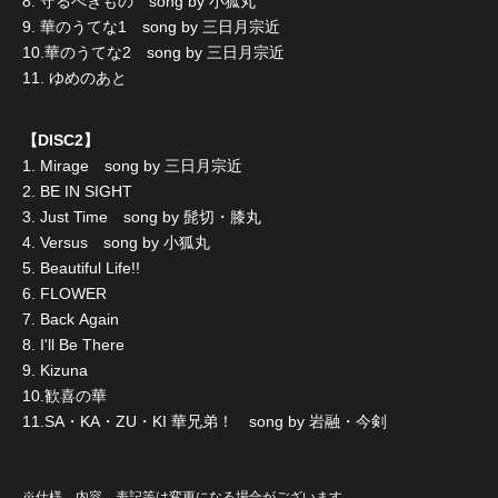
8. 守るべきもの song by 小狐丸
9. 華のうてな1 song by 三日月宗近
10.華のうてな2 song by 三日月宗近
11. ゆめのあと
【DISC2】
1. Mirage song by 三日月宗近
2. BE IN SIGHT
3. Just Time song by 髭切・膝丸
4. Versus song by 小狐丸
5. Beautiful Life!!
6. FLOWER
7. Back Again
8. I'll Be There
9. Kizuna
10.歓喜の華
11.SA・KA・ZU・KI 華兄弟！ song by 岩融・今剣
※仕様、内容、表記等は変更になる場合がございます。