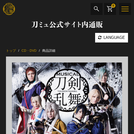
0
刀ミュ公式サイト内通販
商品検索
LANGUAGE
公演名
トップ
CD・DVD
商品詳細
CD・DVD
BOOK
その他
最新カテゴリー
加州清光 単騎出陣 極
髭切 単騎出陣 ～夢幻泡影～