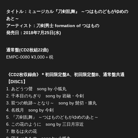
タイトル：ミュージカル『刀剣乱舞』 ～つはものどもがゆめの
あと～
アーティスト：刀剣男士 formation of つはもの
発売日：2018年7月25日(水)
通常盤(CD2枚組22曲)
EMPC-0080 ¥3,000＋税
《CD2枚収録曲》＊初回限定盤A、初回限定盤B、通常盤共通
【DISC1】
1. あどうつ聲 song by 小狐丸
2. 千本目のちぎり song by 岩融・今剣
3. 双つの軌跡～となり～ song by 髭切・膝丸
4. 名残月 song by 今剣
5. 『刀剣乱舞』 ～つはものどもがゆめのあと～
6. この花のように song by 三日月宗近
7. 散るは火の花