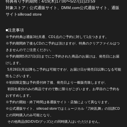
特典有り予約期間：4/19(木)17:00〜5/27(日)23:59
対象ストア：公式通販サイト、DMM.com公式通販サイト、通販
サイトsilkroad store
■注意事項
※予約特典は通販3社共通、CD1点のご予約に対して1点つきます。
※予約期間終了後もCDのご予約は頂けますが、特典のクリアファイルはつ
きませんのでご注意ください。
※予約期間5月27日(日)までにご予約された商品のお届けは、発売日にお届
けします。
5月28日(月)以降もご予約は可能ですが、お届け日が発売日以降になる可能
性もございます。
※初回限定盤は予約受付終了後、発売日より一般販売致しますが、
初回生産分のみの商品ですので数に限りがございます。お早目のご予約を
おすすめします。
※予約の開始・終了時間は各通販サイト・店舗によって異なります。
※公式通販サイト、silkroad storeではミュージカル『刀剣乱舞』の旧譜CD
との同時購入のみ可能となり、
その他商品(BD/DVD/グッズ)との同時購入はいただけません。