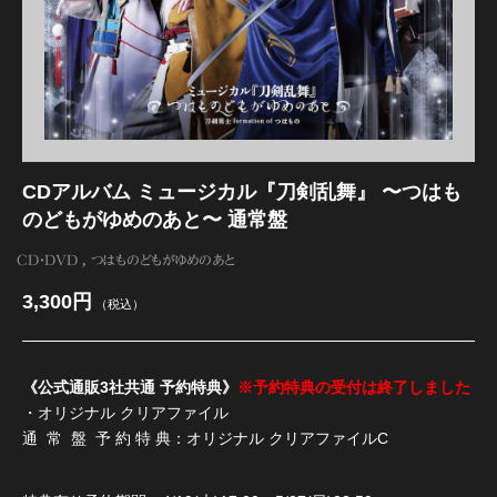
江 おん すていじ かうんとだうんぱーてぃー
CDアルバム ミュージカル『刀剣乱舞』 〜つはも
のどもがゆめのあと〜 通常盤
CD・DVD
つはものどもがゆめのあと
3,300円
（税込）
《公式通販3社共通 予約特典》
※予約特典の受付は終了しました
・オリジナル クリアファイル
通 常 盤 予 約 特 典：オリジナル クリアファイルC