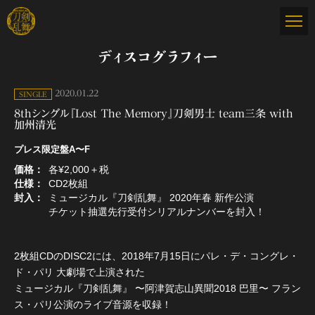
ディスコグラフィー
2020.01.22
SINGLE
8thシングル『Lost The Memory』刀剣男士 team三条 with
加州清光
プレス限定盤A〜F
価格
各¥2,000＋税
仕様
CD2枚組
封入
ミュージカル『刀剣乱舞』 2020年春 新作公演
チケット抽選先行受付シリアルナンバーを封入！
2枚組CDのDISC2には、2018年7月15日にパレ・デ・コングレ・
ド・パリ 大劇場で上演された
ミュージカル『刀剣乱舞』 〜阿津賀志山異聞2018 巴里〜 フラン
ス・パリ公演のライブ音源を収録！