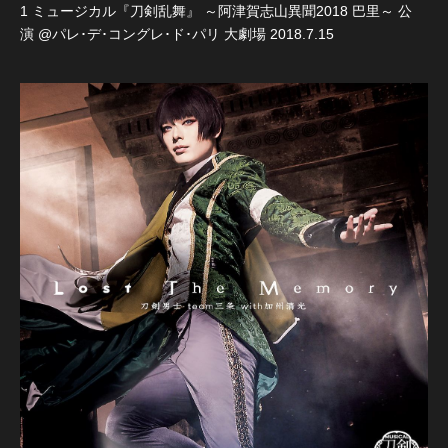
1 ミュージカル『刀剣乱舞』 ～阿津賀志山異聞2018 巴里～ 公
演 @パレ･デ･コングレ･ド･パリ 大劇場 2018.7.15