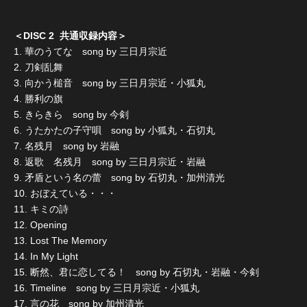
＜DISC 2 共通収録内容＞
1. 華のうてな song by 三日月宗近
2. 刀剣乱舞
3. 向かう槌音 song by 三日月宗近・小狐丸
4. 勝利の旗
5. きらきら song by 今剣
6. うたかたの子守唄 song by 小狐丸・石切丸
7. 名残月 song by 岩融
8. 返歌 名残月 song by 三日月宗近・岩融
9. 矛盾という名の蕾 song by 石切丸・加州清光
10. おぼえている・・・
11. キミの詩
12. Opening
13. Lost The Memory
14. In My Light
15. 断然、君に恋してる！ song by 石切丸・岩融・今剣
16. Timeline song by 三日月宗近・小狐丸
17. 言の花 song by 加州清光