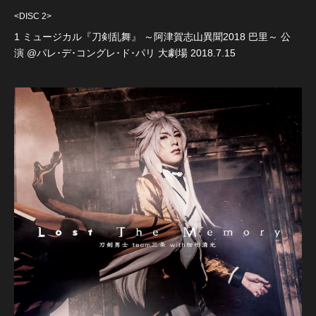
<DISC 2>
1 ミュージカル『刀剣乱舞』 ～阿津賀志山異聞2018 巴里～ 公
演 @パレ･デ･コングレ･ド･パリ 大劇場 2018.7.15