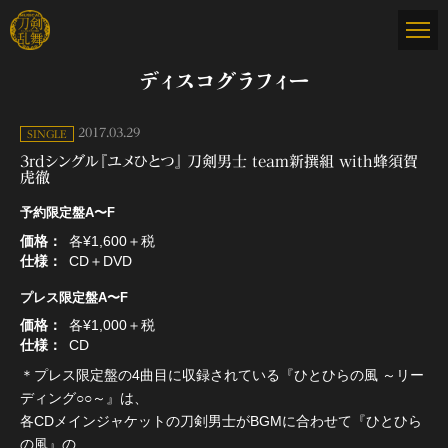
ディスコグラフィー
2017.03.29
SINGLE
3rdシングル『ユメひとつ』 刀剣男士 team新撰組 with蜂須賀
虎徹
予約限定盤A〜F
価格
各¥1,600＋税
仕様
CD＋DVD
プレス限定盤A〜F
価格
各¥1,000＋税
仕様
CD
＊プレス限定盤の4曲目に収録されている『ひとひらの風 ～リー
ディング○○～』は、
各CDメインジャケットの刀剣男士がBGMに合わせて『ひとひら
の風』の