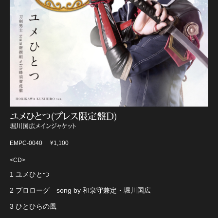
ユメひとつ(プレス限定盤D)
堀川国広メインジャケット
EMPC-0040
¥1,100
<CD>
1 ユメひとつ
2 プロローグ song by 和泉守兼定・堀川国広
3 ひとひらの風