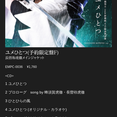
ユメひとつ(予約限定盤F)
長曽祢虎徹メインジャケット
EMPC-0036
¥1,760
<CD>
1 ユメひとつ
2 プロローグ song by 蜂須賀虎徹・長曽祢虎徹
3 ひとひらの風
4 ユメひとつ (オリジナル・カラオケ)