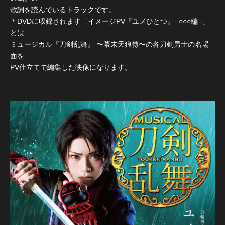
歌詞を読んでいるトラックです。
＊DVDに収録されます「イメージPV『ユメひとつ』- ○○○編 -」
とは
ミュージカル『刀剣乱舞』 〜幕末天狼傳〜の各刀剣男士の名場
面を
PV仕立てで編集した映像になります。