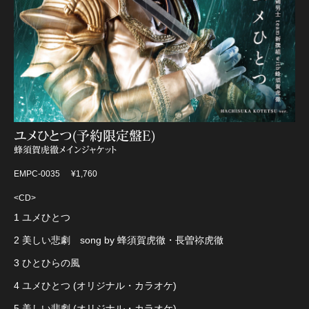
ユメひとつ(予約限定盤E)
蜂須賀虎徹メインジャケット
EMPC-0035
¥1,760
<CD>
1 ユメひとつ
2 美しい悲劇 song by 蜂須賀虎徹・長曽祢虎徹
3 ひとひらの風
4 ユメひとつ (オリジナル・カラオケ)
5 美しい悲劇 (オリジナル・カラオケ)