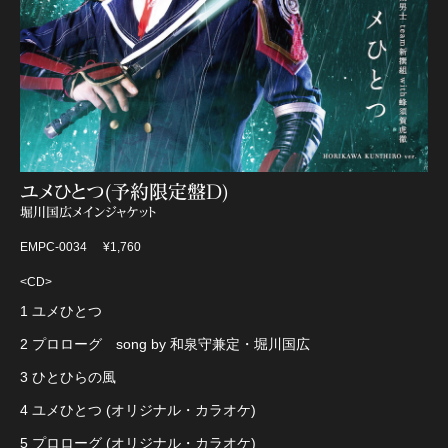
ユメひとつ(予約限定盤D)
堀川国広メインジャケット
EMPC-0034
¥1,760
<CD>
1 ユメひとつ
2 プロローグ song by 和泉守兼定・堀川国広
3 ひとひらの風
4 ユメひとつ (オリジナル・カラオケ)
5 プロローグ (オリジナル・カラオケ)