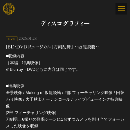
ディスコグラフィー
2026.01.28
DVD
[BD・DVD]ミュージカル『刀剣乱舞』 ～坂龍飛騰～
■収録内容
［本編＋特典映像］
※Blu-ray・DVDともに内容は同じです。
■特典映像
全景映像 / Making of 坂龍飛騰 / 2部 フィーチャリング映像 / 回替
わり映像 / 大千秋楽カーテンコール / ライブビューイング特典映
像
[2部 フィーチャリング映像]
刀剣男士6振りの歌唱シーンに1台ずつカメラを割り当てフォーカ
スした映像を収録