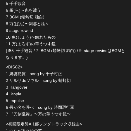
5 千手観音
6 羅(ら)〜糸を纏う
7 BGM (蜻蛉切 独白)
8 万(ばん)〜刹那と延々
9 stage rewind
10 象(しょう)〜触れたもの
11 万(よろず)の華うつす鏡
(※5. 千手観音 / 7. BGM (蜻蛉切 独白) / 9. stage rewindはBGMと
なります。)
<DISC2>
1 妍姿艶質 song by 千子村正
2 サルサdeソウル song by 蜻蛉切
3 Hangover
4 Utopia
5 Impulse
6 吾が名を呼べ song by 時間遡行軍
7 『刀剣乱舞』〜万の華うつす鏡〜
<初回限定盤A 1部ソングトラック収録曲>
1 つながるための窓