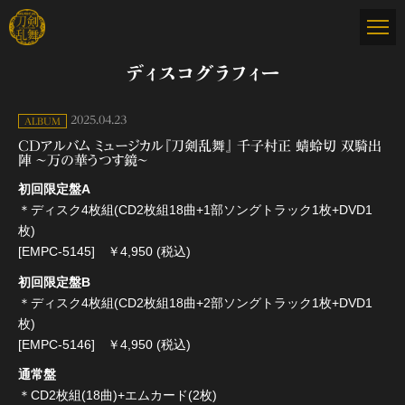
ディスコグラフィー
2025.04.23
ALBUM
CDアルバム ミュージカル『刀剣乱舞』 千子村正 蜻蛉切 双騎出
陣 〜万の華うつす鏡〜
初回限定盤A
＊ディスク4枚組(CD2枚組18曲+1部ソングトラック1枚+DVD1
枚)
[EMPC-5145] ￥4,950 (税込)
初回限定盤B
＊ディスク4枚組(CD2枚組18曲+2部ソングトラック1枚+DVD1
枚)
[EMPC-5146] ￥4,950 (税込)
通常盤
＊CD2枚組(18曲)+エムカード(2枚)