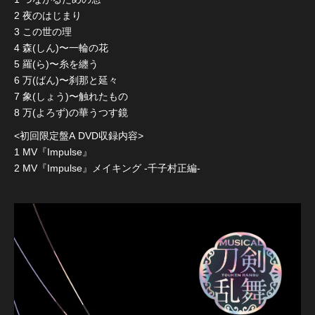
2 夜のはじまり
3 この世の理
4 森(しん)〜一輪の花
5 羅(ら)〜糸を纏う
6 万(ばん)〜刹那と延々
7 象(しょう)〜触れたもの
8 万(よろず)の華うつす鏡
<初回限定盤A DVD収録内容>
1 MV『Impulse』
2 MV『Impulse』メイキング -千子村正編-