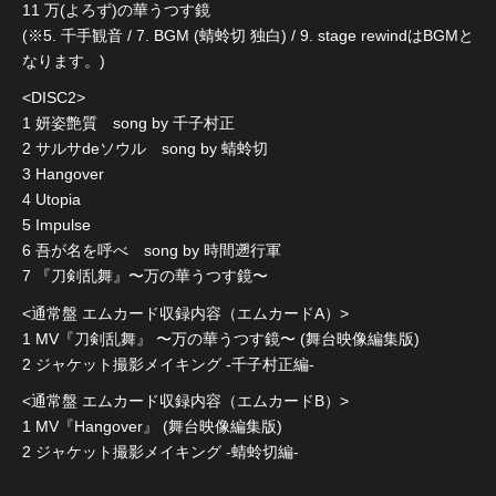
11 万(よろず)の華うつす鏡
(※5. 千手観音 / 7. BGM (蜻蛉切 独白) / 9. stage rewindはBGMと
なります。)
<DISC2>
1 妍姿艶質 song by 千子村正
2 サルサdeソウル song by 蜻蛉切
3 Hangover
4 Utopia
5 Impulse
6 吾が名を呼べ song by 時間遡行軍
7 『刀剣乱舞』〜万の華うつす鏡〜
<通常盤 エムカード収録内容（エムカードA）>
1 MV『刀剣乱舞』 〜万の華うつす鏡〜 (舞台映像編集版)
2 ジャケット撮影メイキング -千子村正編-
<通常盤 エムカード収録内容（エムカードB）>
1 MV『Hangover』 (舞台映像編集版)
2 ジャケット撮影メイキング -蜻蛉切編-