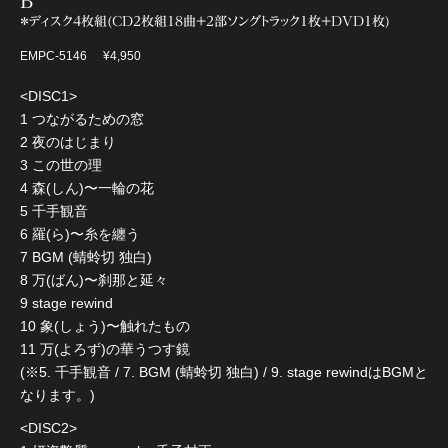
B
＊ディスク4枚組(CD2枚組18曲+2部ソングトラック1枚+DVD1枚)
EMPC-5146
¥4,950
<DISC1>
1 つながるための窓
2 夜のはじまり
3 この世の理
4 森(しん)〜一輪の花
5 千手観音
6 羅(ら)〜糸を纏う
7 BGM (蜻蛉切 独白)
8 万(ばん)〜刹那と延々
9 stage rewind
10 象(しょう)〜触れたもの
11 万(よろず)の華うつす鏡
(※5. 千手観音 / 7. BGM (蜻蛉切 独白) / 9. stage rewindはBGMと
なります。)
<DISC2>