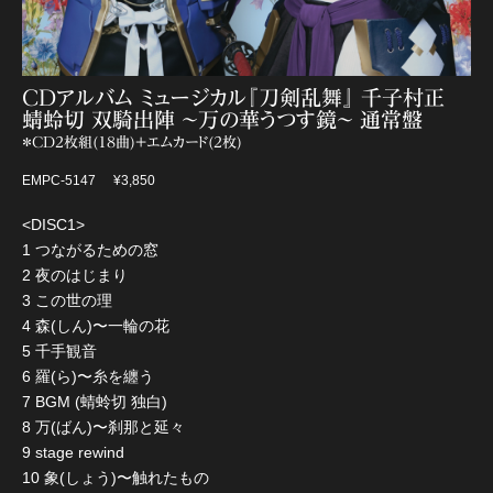
CDアルバム ミュージカル『刀剣乱舞』 千子村正
蜻蛉切 双騎出陣 〜万の華うつす鏡〜 通常盤
＊CD2枚組(18曲)+エムカード(2枚)
EMPC-5147
¥3,850
<DISC1>
1 つながるための窓
2 夜のはじまり
3 この世の理
4 森(しん)〜一輪の花
5 千手観音
6 羅(ら)〜糸を纏う
7 BGM (蜻蛉切 独白)
8 万(ばん)〜刹那と延々
9 stage rewind
10 象(しょう)〜触れたもの