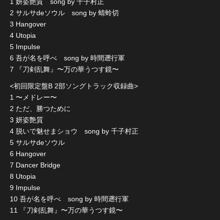
1 妍姿艶質 song by 千子村正
2 サルサdeソウル song by 蜻蛉切
3 Hangover
4 Utopia
5 Impulse
6 吾が名を呼べ song by 時間遡行軍
7 『刀剣乱舞』〜万の華うつす鏡〜
<初回限定盤B 2部ソングトラック収録曲>
1 〜メドレー〜
2 ただ、勝つために
3 妍姿艶質
4 脱いで魅せまショウ song by 千子村正
5 サルサdeソウル
6 Hangover
7 Dancer Bridge
8 Utopia
9 Impulse
10 吾が名を呼べ song by 時間遡行軍
11 『刀剣乱舞』〜万の華うつす鏡〜