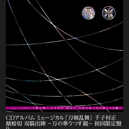
CDアルバム ミュージカル『刀剣乱舞』 千子村正
蜻蛉切 双騎出陣 〜万の華うつす鏡〜 初回限定盤