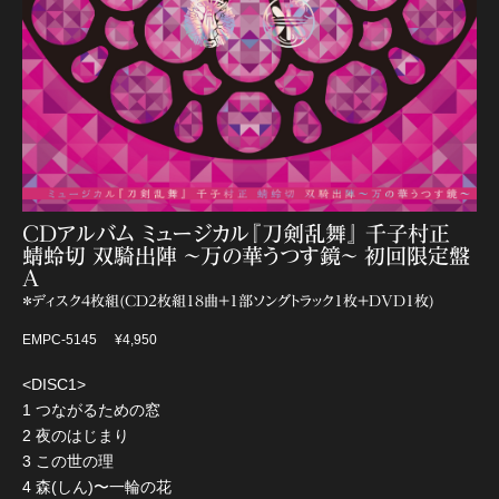
CDアルバム ミュージカル『刀剣乱舞』 千子村正
蜻蛉切 双騎出陣 〜万の華うつす鏡〜 初回限定盤
A
＊ディスク4枚組(CD2枚組18曲+1部ソングトラック1枚+DVD1枚)
EMPC-5145
¥4,950
<DISC1>
1 つながるための窓
2 夜のはじまり
3 この世の理
4 森(しん)〜一輪の花