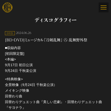
ディスコグラフィー
2024.06.26
DVD
[BD・DVD]ミュージカル『刀剣乱舞』 ㊇ 乱舞野外祭
■収録内容
[初回限定盤]
<本編>
9月17日 初日公演
9月24日 千秋楽公演
<特典映像>
全景映像（9月24日 千秋楽公演）
メイキング映像
回替わり曲
回替わりデュエット曲『美しい悲劇』・回替わりデュエット曲
『サヨナラ』