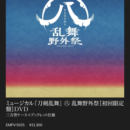
ミュージカル『刀剣乱舞』 ㊇ 乱舞野外祭［初回限定
盤］DVD
三方背ケース＋ブックレット仕様
EMPV-5025
¥31,900