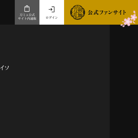
刀ミュ公式
ログイン
サイト内通販
公式サイト内通販
.com 通販サイト
～
ad store
ライソ
とだうんぱーてぃー
オンラインショップ
祭