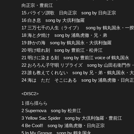
向正宗・豊前江
15 パライソ讃歌 日向正宗 song by 日向正宗
16 白き息 song by 大倶利伽羅
17 三万七千の人生（ライブ） song by 鶴丸国永・一
18 海と夕焼け song by 浦島虎徹・兄・弟
19 静かの海 song by 鶴丸国永・大倶利伽羅
20 明け暗れ刻 song by 豊前江・松井江
21 明けに染まる刻 song by 豊前江 voice of 鶴丸国永
22 おろろん子守唄 リプライズ song by 山田右衛門
23 誰も教えてくれない song by 兄・弟・鶴丸国
24 海は ただ そこにある song by 浦島虎徹・日向
<DISC2>
1 揺ら揺らら
2 Supernova song by 松井江
3 Yellow Sac Spider song by 大倶利伽羅・豊前江
4 Be Cool!! song by 浦島虎徹・日向正宗
5 In My Groove song by 鶴丸国永