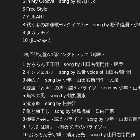
5 In My Groove song by 鶴丸国永
6 Free Style
7 YUKARI
8 戦う者の鎮魂歌−レクイエム− song by 松平信綱
9 タカラモノ
10 想いの彼方
<初回限定盤A 1部ソングトラック収録曲>
1 おろろん子守唄 song by 山田右衛門作・民衆
2 インフェルノ song by 民衆 voice of 山田右衛門作
3 神の子 song by 少年・山田右衛門作・民衆
4 鯨波（とき）の声～謡えパライソ song by 少年・
5 無常の風 song by 鶴丸国永
6 滾る血 song by 松井江
7 亀と梅干し song by 浦島虎徹・日向正宗
8 御霊と共に～謡えパライソ song by 少年・山田右
9 『刀剣乱舞』 ～静かの海のパライソ～
10 おろろん子守唄～消えた光 song by 山田右衛門作