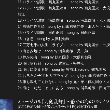
11 パライソ讃歌 鶴丸国永Ⅰ song by 鶴丸国永
12 パライソ讃歌 鶴丸国永Ⅱ song by 鶴丸国永
前江
13 パライソ讃歌 浦島虎徹 song by 浦島虎徹・兄・
14 右衛門作音頭 song by 山田右衛門作・浪人たち・民衆
15 パライソ讃歌 日向正宗 song by 日向正宗
16 白き息 song by 大倶利伽羅
17 三万七千の人生（ライブ） song by 鶴丸国永・一
18 海と夕焼け song by 浦島虎徹・兄・弟
19 静かの海 song by 鶴丸国永・大倶利伽羅
20 明け暗れ刻 song by 豊前江・松井江
21 明けに染まる刻 song by 豊前江 voice of 鶴丸国永
22 おろろん子守唄 リプライズ song by 山田右衛門
23 誰も教えてくれない song by 兄・弟・鶴丸国
24 海は ただ そこにある song by 浦島虎徹・日向
ミュージカル『刀剣乱舞』 ～静かの海のパライソ
(CD2枚組34曲+2部ソングトラック1枚)＊計CD3枚組