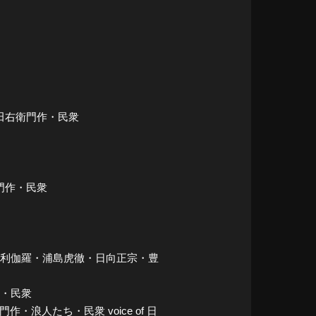
山田右衛門作・民衆
衛門作・民衆
・大倶利伽羅・浦島虎徹・日向正宗・豊
弟・民衆
門作・浪人たち・民衆 voice of 日