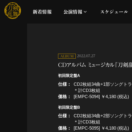
新着情報
公演情報
スケジュール
月夜一縷
真剣乱舞祭2026
2022.07.27
ALBUM
CDアルバム ミュージカル『刀剣乱舞
これまでの公演
初回限定盤A
仕様
CD2枚組34曲+1部ソングト
配信
＊計CD3枚組
価格
[EMPC-5094] ￥4,180 (税込)
ライブビューイング
初回限定盤B
仕様
CD2枚組34曲+2部ソングト
公演に関するお知らせ
＊計CD3枚組
価格
[EMPC-5095] ￥4,180 (税込)