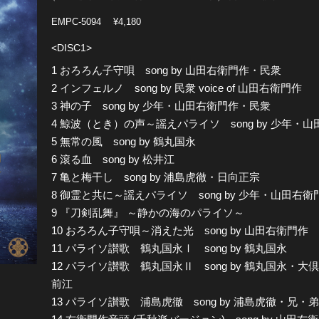
EMPC-5094
¥4,180
<DISC1>
1 おろろん子守唄 song by 山田右衛門作・民衆
2 インフェルノ song by 民衆 voice of 山田右衛門作
3 神の子 song by 少年・山田右衛門作・民衆
4 鯨波（とき）の声～謡えパライソ song by 少年・
5 無常の風 song by 鶴丸国永
6 滾る血 song by 松井江
7 亀と梅干し song by 浦島虎徹・日向正宗
8 御霊と共に～謡えパライソ song by 少年・山田右
9 『刀剣乱舞』 ～静かの海のパライソ～
10 おろろん子守唄～消えた光 song by 山田右衛門作
11 パライソ讃歌 鶴丸国永Ⅰ song by 鶴丸国永
12 パライソ讃歌 鶴丸国永Ⅱ song by 鶴丸国永
前江
13 パライソ讃歌 浦島虎徹 song by 浦島虎徹・兄・