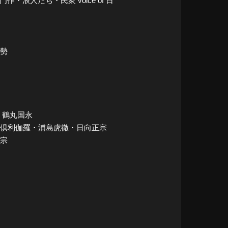
門作・浪人たち・民衆 voice of 日
揆勢
作・鶴丸国永
永・大倶利伽羅・浦島虎徹・日向正宗
正宗