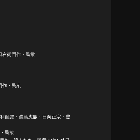
山田右衛門作・民衆
衛門作・民衆
・大倶利伽羅・浦島虎徹・日向正宗・豊
弟・民衆