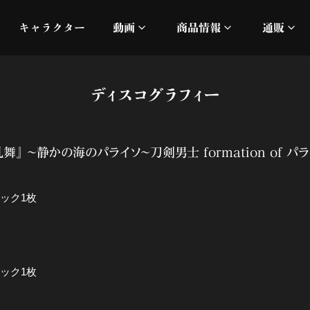
キャラクター
動画
商品情報
通販
ミュージックビデオ
刀ミュ
ディスコグラフィー
加州清光 単騎出陣 極
オフィシャルムービー
DMM
髭切 単騎出陣 ～夢幻泡影
silkro
』 ～静かの海のパライソ～刀剣男士 formation of パ
江 おん すていじ かうん
ネルケ
ラック1枚
静かなる夜半の寝ざめ
十周年記念 乱舞博覧会
ラック1枚
目出度歌誉花舞 十周年祝賀