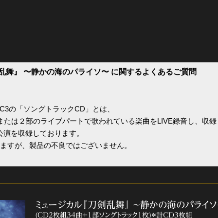
全公演グッズ
ディスコグラフィー
剣乱舞』 〜静かの海のパライソ〜 に関するよくあるご質問
SC3の「ソングトラックCD」とは、
または２部のライブパートで歌われている楽曲をLIVE録音し、収
公演を収録しております。
ますが、製品の不良ではございません。
ミュージカル『刀剣乱舞』 ～静かの海のパライソ
(CD2枚組34曲+1部ソングトラック1枚)＊計CD3枚組