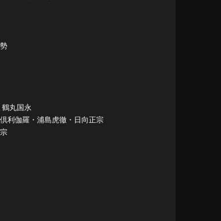
揆勢
作・鶴丸国永
永・大倶利伽羅・浦島虎徹・日向正宗
正宗