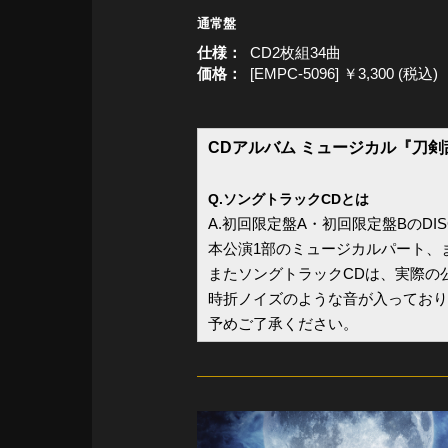
通常盤
仕様
CD2枚組34曲
価格
[EMPC-5096] ￥3,300 (税込)
CDアルバム ミュージカル『刀
Q.ソングトラックCDとは
A.初回限定盤A・初回限定盤BのDI
本公演1部のミュージカルパート、
またソングトラックCDは、実際の
時折ノイズのような音が入っており
予めご了承ください。