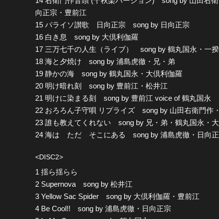
14 右衛門作音頭 (千秋楽バージョン) song by 山田右衛
向正宗・豊前江
15 パライソ讃歌 日向正宗 song by 日向正宗
16 白き息 song by 大倶利伽羅
17 三万七千の人生（ライブ） song by 鶴丸国永・一
18 海と夕焼け song by 浦島虎徹・兄・弟
19 静かの海 song by 鶴丸国永・大倶利伽羅
20 明け暗れ刻 song by 豊前江・松井江
21 明けに染まる刻 song by 豊前江 voice of 鶴丸国永
22 おろろん子守唄 リプライズ song by 山田右衛門
23 誰も教えてくれない song by 兄・弟・鶴丸国
24 海は ただ そこにある song by 浦島虎徹・日向
<DISC2>
1 揺ら揺らら
2 Supernova song by 松井江
3 Yellow Sac Spider song by 大倶利伽羅・豊前江
4 Be Cool!! song by 浦島虎徹・日向正宗