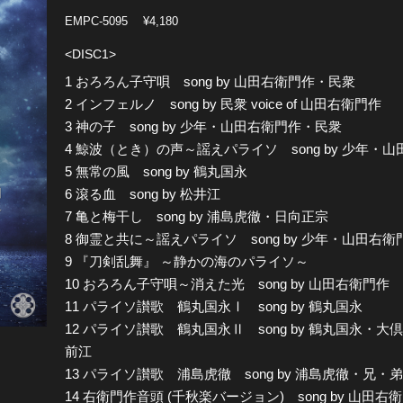
EMPC-5095
¥4,180
<DISC1>
1 おろろん子守唄 song by 山田右衛門作・民衆
2 インフェルノ song by 民衆 voice of 山田右衛門作
3 神の子 song by 少年・山田右衛門作・民衆
4 鯨波（とき）の声～謡えパライソ song by 少年・
5 無常の風 song by 鶴丸国永
6 滾る血 song by 松井江
7 亀と梅干し song by 浦島虎徹・日向正宗
8 御霊と共に～謡えパライソ song by 少年・山田右
9 『刀剣乱舞』 ～静かの海のパライソ～
10 おろろん子守唄～消えた光 song by 山田右衛門作
11 パライソ讃歌 鶴丸国永Ⅰ song by 鶴丸国永
12 パライソ讃歌 鶴丸国永Ⅱ song by 鶴丸国永
前江
13 パライソ讃歌 浦島虎徹 song by 浦島虎徹・兄・
14 右衛門作音頭 (千秋楽バージョン) song by 山田右衛