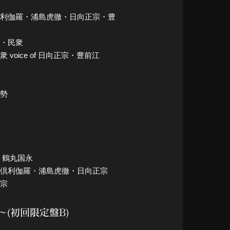
・大倶利伽羅・浦島虎徹・日向正宗・豊
弟・民衆
 voice of 日向正宗・豊前江
揆勢
作・鶴丸国永
永・大倶利伽羅・浦島虎徹・日向正宗
正宗
～(初回限定盤B)