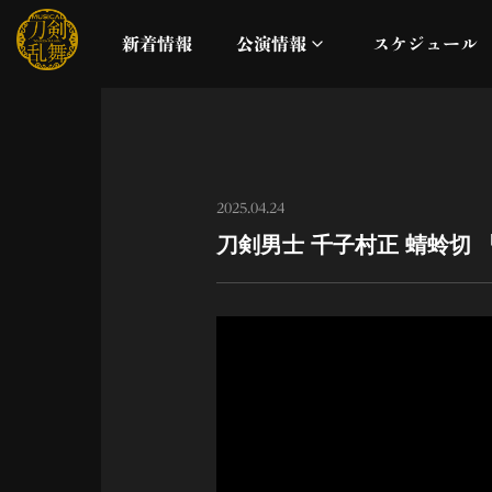
新着情報
公演情報
スケジュール
月夜一縷
真剣乱舞祭2026
2025.04.24
刀剣男士 千子村正 蜻蛉切 『Imp
これまでの公演
配信
ライブビューイング
公演に関するお知らせ