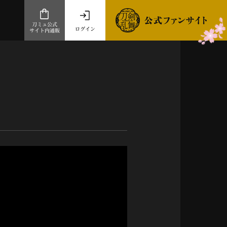
刀ミュ公式
ログイン
サイト内通販
公式サイト内通販
.com 通販サイト
～
ad store
とだうんぱーてぃー
オンラインショップ
祭