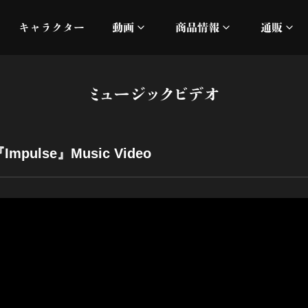
キャラクター
動画
商品情報
通販
ミュージックビデオ
刀ミュ
ミュージックビデオ
加州清光 単騎出陣 極
オフィシャルムービー
DMM
髭切 単騎出陣 ～夢幻泡影
silkro
ulse』Music Video
江 おん すていじ かうん
ネルケ
静かなる夜半の寝ざめ
十周年記念 乱舞博覧会
目出度歌誉花舞 十周年祝賀