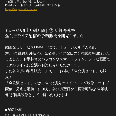
＜配信に関するお問い合わせ＞
DMMサポートセンター(24時間・365日受付)
https://support.dmm.com/
ミュージカル『刀剣乱舞』 ㊇ 乱舞野外祭
全公演ライブ配信の予約販売を開始しました！
動画配信サービスDMM TVにて、ミュージカル『刀剣乱
舞』 ㊇ 乱舞野外祭 の、全公演ライブ配信の予約販売を開始いた
しました。お手持ちのパソコンやスマートフォン、テレビ画面で
リアルタイムに公演をお楽しみいただけます。
また各公演の単品販売に加えて、お得な「全公演セット」も販
売！
「全公演セット」では、全8公演分のスイッチング映像（ライブ
配信＋見逃し配信）に加え、各公演翌日から視聴可能な“全景映
像”が特典映像としてご覧いただけます。
■配信公演
① 9月17日(日)16:30公演