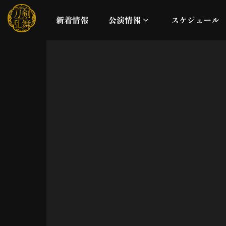
新着情報
公演情報
スケジュール
月夜一縷
真剣乱舞祭2026
これまでの公演
配信
ライブビューイング
公演に関するお知らせ