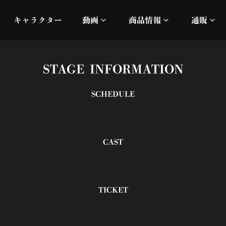
キャラクター
動画
商品情報
通販
ミュージックビデオ
刀ミュ
STAGE INFORMATION
加州清光 単騎出陣 極
オフィシャルムービー
DMM
SCHEDULE
髭切 単騎出陣 ～夢幻泡影
silkro
江 おん すていじ かうん
ネルケ
CAST
静かなる夜半の寝ざめ
十周年記念 乱舞博覧会
TICKET
目出度歌誉花舞 十周年祝賀