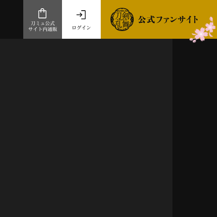
刀ミュ公式
ログイン
サイト内通販
公式サイト内通販
.com 通販サイト
～
ad store
とだうんぱーてぃー
オンラインショップ
祭