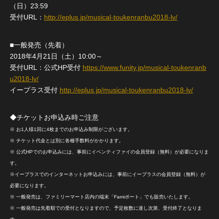
（日）23:59
受付URL：
http://eplus.jp/musical-toukenranbu2018-lv/
■一般発売（先着）
2018年4月21日（土）10:00～
受付URL：公式HP受付
https://www.funity.jp/musical-toukenranb
u2018-lv/
イープラス受付
http://eplus.jp/musical-toukenranbu2018-lv/
◆チケットお申込み時ご注意
※ お1人様1回に4枚までのお申込み制限がございます。
※ チケット代金とは別に各種手数料がかかります。
※ 公式HPでのお申込みには、事前にイベンティファイの会員登録（無料）が必要になりま
す。
※イープラスでのインターネットお申込みには、事前にイープラスの会員登録（無料）が
必要になります。
※ 一般発売は、ファミリーマート店内の端末「Famiポート」でも販売いたします。
※ 一般発売は先着順での受付となりますので、予定枚数に達し次第、受付終了となりま