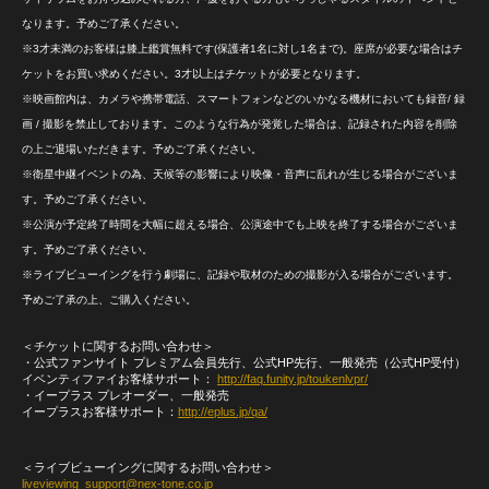
なります。予めご了承ください。
※3才未満のお客様は膝上鑑賞無料です(保護者1名に対し1名まで)。座席が必要な場合はチ
ケットをお買い求めください。3才以上はチケットが必要となります。
※映画館内は、カメラや携帯電話、スマートフォンなどのいかなる機材においても録音/ 録
画 / 撮影を禁止しております。このような行為が発覚した場合は、記録された内容を削除
の上ご退場いただきます。予めご了承ください。
※衛星中継イベントの為、天候等の影響により映像・音声に乱れが生じる場合がございま
す。予めご了承ください。
※公演が予定終了時間を大幅に超える場合、公演途中でも上映を終了する場合がございま
す。予めご了承ください。
※ライブビューイングを行う劇場に、記録や取材のための撮影が入る場合がございます。
予めご了承の上、ご購入ください。
＜チケットに関するお問い合わせ＞
・公式ファンサイト プレミアム会員先行、公式HP先行、一般発売（公式HP受付）
イベンティファイお客様サポート：
http://faq.funity.jp/toukenlvpr/
・イープラス プレオーダー、一般発売
イープラスお客様サポート：
http://eplus.jp/qa/
＜ライブビューイングに関するお問い合わせ＞
liveviewing_support@nex-tone.co.jp