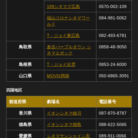
109シネマズ広島
0570-002-109
福山コロナシネマワー
084-981-5062
ルド
T・ジョイ東広島
082-493-6781
鳥取県
倉吉パープルタウン シ
0858-48-9050
ネマエポック
島根県
T・ジョイ出雲
0853-24-6000
山口県
MOVIX周南
050-6865-3091
四国地区
都道府県
劇場名
電話番号
香川県
イオンシネマ綾川
087-870-8787
徳島県
イオンシネマ徳島
088-622-5065
愛媛県
シネマサンシャイン衣
089-911-0066