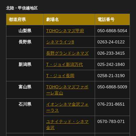
北陸・甲信越地区
都道府県
劇場名
電話番号
山梨県
TOHOシネマズ甲府
050-6868-5054
長野県
シネマライツ8
0263-24-0122
長野グランドシネマズ
026-233-3415
新潟県
T・ジョイ新潟万代
025-242-1840
T・ジョイ長岡
0258-21-3190
富山県
TOHOシネマズファボ
050-6868-5009
ーレ富山
石川県
イオンシネマ金沢フォ
076-231-8651
ーラス
ユナイテッド・シネマ
0570-783-071
金沢