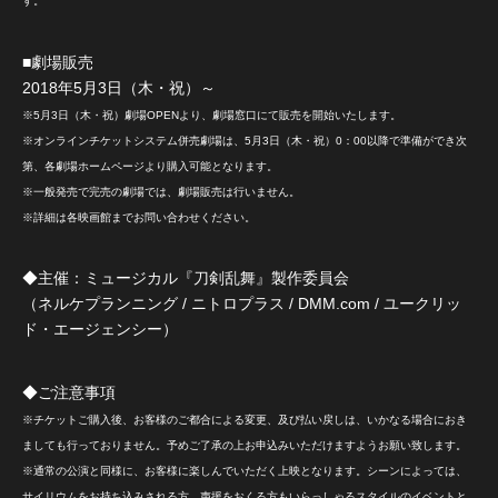
す。
■劇場販売
2018年5月3日（木・祝）～
※5月3日（木・祝）劇場OPENより、劇場窓口にて販売を開始いたします。
※オンラインチケットシステム併売劇場は、5月3日（木・祝）0：00以降で準備ができ次
第、各劇場ホームページより購入可能となります。
※一般発売で完売の劇場では、劇場販売は行いません。
※詳細は各映画館までお問い合わせください。
◆主催：ミュージカル『刀剣乱舞』製作委員会
（ネルケプランニング / ニトロプラス / DMM.com / ユークリッ
ド・エージェンシー）
◆ご注意事項
※チケットご購入後、お客様のご都合による変更、及び払い戻しは、いかなる場合におき
ましても行っておりません。予めご了承の上お申込みいただけますようお願い致します。
※通常の公演と同様に、お客様に楽しんでいただく上映となります。シーンによっては、
サイリウムをお持ち込みされる方、声援をおくる方もいらっしゃるスタイルのイベントと