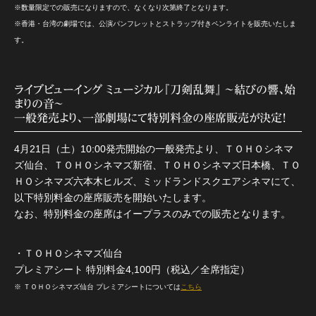
※数量限定での販売になりますので、なくなり次第終了となります。
※香港・台湾の劇場では、公演パンフレットとストラップ付きペンライトを販売いたしま
す。
ライブビューイング ミュージカル『刀剣乱舞』 ～結びの響、始
まりの音～
一般発売より、一部劇場にて特別料金の座席販売が決定！
4月21日（土）10:00発売開始の一般発売より、ＴＯＨＯシネマ
ズ仙台、ＴＯＨＯシネマズ新宿、ＴＯＨＯシネマズ日本橋、ＴＯ
ＨＯシネマズ六本木ヒルズ、ミッドランドスクエアシネマにて、
以下特別料金の座席販売を開始いたします。
なお、特別料金の座席はイープラスのみでの販売となります。
・ＴＯＨＯシネマズ仙台
プレミアシート 特別料金4,100円（税込／全席指定）
※ ＴＯＨＯシネマズ仙台 プレミアシートについては
こちら