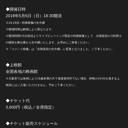
◆開催日時
2018年5月6日（日）18:30開演
※18:25頃～特典映像の生中継
※開場時間は劇場により異なります。
※開演時間の5分前頃よりライブビューイング限定の特典映像として、出陣直前の刀剣男士
の模様を舞台裏から生中継いたします。お早めにご来場ください。
※『コメント映像』は『出陣直前の生中継』に変更となりました。ご了承ください。
◆上映館
全国各地の映画館
※大阪府では条例により16歳未満の方で保護者同伴でない場合、終映が19:00を過ぎる上
映回にはご入場いただけません。予めご了承ください。
◆チケット代
3,600円（税込／全席指定）
◆チケット販売スケジュール