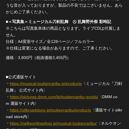
うな音が入っておりますが、製品の不良ではございません。あら
かじめご了承ください。
■＜写真集＞ミュージカル刀剣乱舞 ㊇ 乱舞野外祭 彩時記
※こちらは写真集単体の商品となります。ライブCDは付属しま
せん。
仕様：A4変形サイズ／全128ページ／フルカラー
※仕様は変更になる場合がありますので、ご了承ください。
価格：3,800円（税抜価格3,455円）
■公式通販サイト
・
https://musical-toukenranbu.jp/products
〈ミュージカル『刀剣
乱舞』 公式サイト内〉
・
https://pictures.dmm.com/lp/toukenranbu-goods/
〈DMM.co
m 通販サイト内〉
・
https://silkroadstore.jp/toukenranbu/products
〈通販サイトsilkr
oad store内〉
・
https://nelkeonlineshop.jp/musical-toukenranbu/
〈ネルケオン