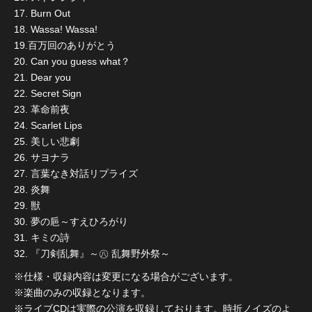
17. Burn Out
18. Wassa! Wassa!
19.百万回のありがとう
20. Can you guess what？
21. Dear you
22. Secret Sign
23. 革命前夜
24. Scarlet Lips
25. 美しい悲劇
26. サヨナラ
27. 言葉なき対話リプライズ
28. 炎舞
29. 獣
30. 夢の巵～すえひろがり
31. キミの詩
32. 『刀剣乱舞』～㊇ 乱舞野外祭～
※仕様・収録内容は変更になる場合がございます。
※楽曲のみの収録となります。
※ライブCDは実際の公演を収録しております。時折ノイズのよ