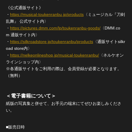
《公式通販サイト》
・
https://musical-toukenranbu.jp/products
〈ミュージカル『刀剣
乱舞』 公式サイト内〉
・
https://pictures.dmm.com/lp/toukenranbu-goods/
〈DMM.co
m 通販サイト内〉
・
https://silkroadstore.jp/toukenranbu/products
〈通販サイトsilkr
oad store内〉
・
https://nelkeonlineshop.jp/musical-toukenranbu/
〈ネルケオン
ラインショップ内〉
※各通販サイトをご利用の際は、会員登録が必要となります。
（無料）
＜電子書籍について＞
紙版の写真集と併せて、お手元の端末にてぜひお楽しみくださ
い。
■販売日時