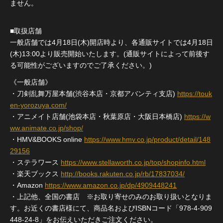
ません。
■取扱店舗
一般店舗では4月18日(木)開店時より、各通販サイトでは4月18日
(木)13:00より販売開始いたします。(通販サイトによって前後す
る可能性がございますのでご了承ください。)
《一般店舗》
・刀剣乱舞万屋本舗(渋谷本店・京都アバンティ支店)
https://touk
en-yorozuya.com/
・アニメイト店舗(池袋本店・秋葉原店・大阪日本橋店)
https://w
ww.animate.co.jp/shop/
・HMV&BOOKS online
https://www.hmv.co.jp/product/detail/148
29156
・ステラワース
https://www.stellaworth.co.jp/top/shopinfo.html
・楽天ブックス
http://books.rakuten.co.jp/rb/17837034/
・Amazon
https://www.amazon.co.jp/dp/4909448241
・上記他、全国の書店 ※お取り寄せのみのお取り扱いとなりま
す。お近くの書店様にて、商品名およびISBNコード「978-4-909
448-24-8」をお伝えいただきご注文ください。