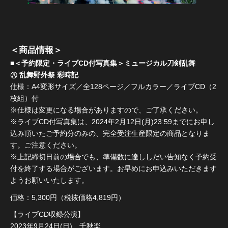
＜商品情報＞
■＜予約限定・ライブCD付写真集＞ミュージカル刀剣乱舞
㊇ 乱舞野外祭 彩時記
仕様：A4変形サイズ／全128ページ／フルカラー／ライブCD（2
枚組）付
※仕様は変更になる場合がありますので、ご了承ください。
※ライブCD付写真集は、2024年2月12日(月)23:59までにお申し
込み頂いたご予約分のみの、完全受注生産限定の商品となりま
す。ご注意ください。
※上記締切日前の場合でも、準備数に達ししだい告知なく予約受
付を終了する場合がございます。お早めにお申込みいただきます
ようお願いいたします。
価格：5,300円（税抜価格4,819円）
【ライブCD収録公演】
2023年9月24日(日) 千秋楽