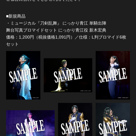
■新規商品
・ミュージカル『刀剣乱舞』 にっかり青江 単騎出陣
舞台写真ブロマイドセット にっかり青江役 新木宏典
価格：1,200円（税抜価格1,091円）／仕様：L判ブロマイド6枚
セット