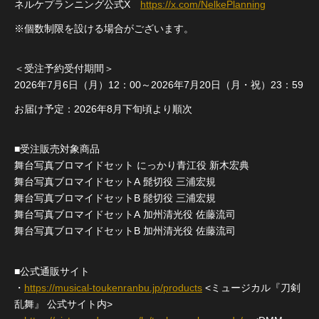
ネルケプランニング公式X
https://x.com/NelkePlanning
※個数制限を設ける場合がございます。
＜受注予約受付期間＞
2026年7月6日（月）12：00～2026年7月20日（月・祝）23：59
お届け予定：2026年8月下旬頃より順次
■受注販売対象商品
舞台写真ブロマイドセット にっかり青江役 新木宏典
舞台写真ブロマイドセットA 髭切役 三浦宏規
舞台写真ブロマイドセットB 髭切役 三浦宏規
舞台写真ブロマイドセットA 加州清光役 佐藤流司
舞台写真ブロマイドセットB 加州清光役 佐藤流司
■公式通販サイト
・
https://musical-toukenranbu.jp/products
<ミュージカル『刀剣
乱舞』 公式サイト内>