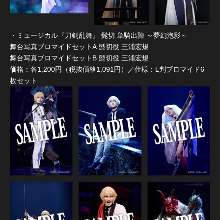
・ミュージカル『刀剣乱舞』 髭切 単騎出陣 ～夢幻泡影～
舞台写真ブロマイドセットA 髭切役 三浦宏規
舞台写真ブロマイドセットB 髭切役 三浦宏規
価格：各1,200円（税抜価格1,091円）／仕様：L判ブロマイド6
枚セット