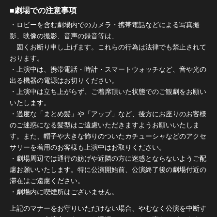
■劇場での注意事項
・ロビーを含む劇場内でのカメラ・携帯電話などによる写真撮
影、映像の撮影、音声の録音等は、
固くお断り申し上げます。これらの行為は法律でも禁止されて
おります。
・上演中は、携帯電話・時計・スマートウォッチなど、音や光の
出る機器の電源はお切りください。
・上演中は立ち上がらず、ご着席頂いた状態でのご観劇をお願い
いたします。
・過度な「まとめ髪」や「アップ」など、後方にお座りのお客様
のご迷惑になる髪型はご遠慮いただきますようお願いいたしま
す。また、帽子や大きな飾りのついたカチューシャなどのアクセ
サリーを着用のお客様も上演中はお取りください。
・劇場周辺では通行の妨げや近隣の方に迷惑とならないようご配
慮お願いいたします。特に公演開始前、公演終了後の劇場付近の
滞在はご遠慮ください。
・劇場内に喫煙所はございません。
上記のマナーをお守りいただけない場合、やむなく公演を中断す