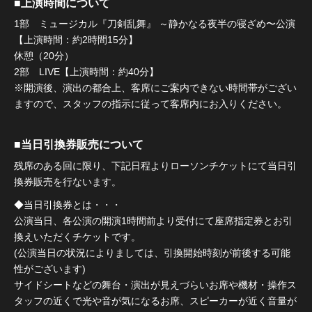
■上演時間について
1部 ミュージカル『刀剣乱舞』 ～静かなる夜半の寝ざめ〜公演
【上演時間：約2時間15分】
休憩（20分）
2部 LIVE【上演時間：約40分】
※開演後、演出の都合上、客席にご案内できない時間帯がござい
ますので、スタッフの指示に従って客席内にお入りください。
■当日引換券販売について
残席のある回に限り、下記日程よりローソンチケットにて当日引
換券販売を行ないます。
◆当日引換券とは・・・
公演当日、各公演の開演1時間前より受付にて座席指定券とお引
換えいただくチケットです。
(公演当日の状況によりましては、引換開始時刻が前後する可能
性がございます)
サイドシートなどの舞台・演出が見えづらいお席や機材・操作ス
タッフの近くで光や音が気になるお席、スピーカーが近く音量が