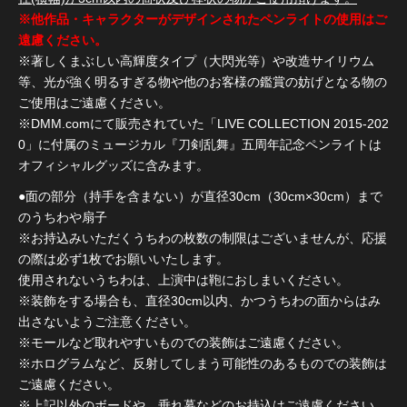
※他作品・キャラクターがデザインされたペンライトの使用はご
遠慮ください。
※著しくまぶしい高輝度タイプ（大閃光等）や改造サイリウム
等、光が強く明るすぎる物や他のお客様の鑑賞の妨げとなる物の
ご使用はご遠慮ください。
※DMM.comにて販売されていた「LIVE COLLECTION 2015-202
0」に付属のミュージカル『刀剣乱舞』五周年記念ペンライトは
オフィシャルグッズに含みます。
●面の部分（持手を含まない）が直径30cm（30cm×30cm）まで
のうちわや扇子
※お持込みいただくうちわの枚数の制限はございませんが、応援
の際は必ず1枚でお願いいたします。
使用されないうちわは、上演中は鞄におしまいください。
※装飾をする場合も、直径30cm以内、かつうちわの面からはみ
出さないようご注意ください。
※モールなど取れやすいものでの装飾はご遠慮ください。
※ホログラムなど、反射してしまう可能性のあるものでの装飾は
ご遠慮ください。
※上記以外のボードや、垂れ幕などのお持込はご遠慮ください。