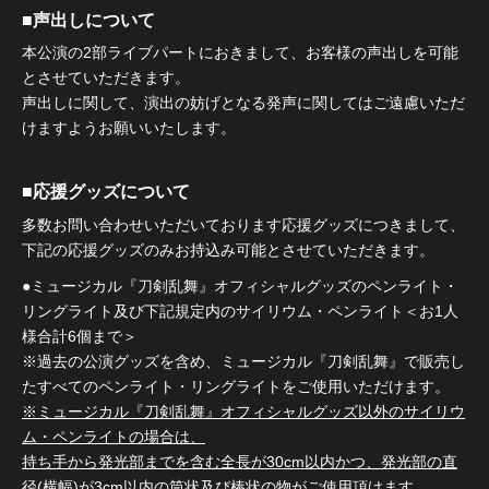
■声出しについて
本公演の2部ライブパートにおきまして、お客様の声出しを可能
とさせていただきます。
声出しに関して、演出の妨げとなる発声に関してはご遠慮いただ
けますようお願いいたします。
■応援グッズについて
多数お問い合わせいただいております応援グッズにつきまして、
下記の応援グッズのみお持込み可能とさせていただきます。
●ミュージカル『刀剣乱舞』オフィシャルグッズのペンライト・
リングライト及び下記規定内のサイリウム・ペンライト＜お1人
様合計6個まで＞
※過去の公演グッズを含め、ミュージカル『刀剣乱舞』で販売し
たすべてのペンライト・リングライトをご使用いただけます。
※ミュージカル『刀剣乱舞』オフィシャルグッズ以外のサイリウ
ム・ペンライトの場合は、
持ち手から発光部までを含む全長が30cm以内かつ、発光部の直
径(横幅)が3cm以内の筒状及び棒状の物がご使用頂けます。