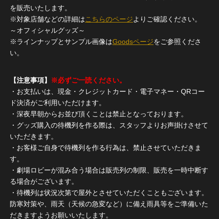
を販売いたします。
※対象店舗などの詳細は
こちらのページ
よりご確認ください。
～オフィシャルグッズ～
※ラインナップとサンプル画像は
Goodsページ
をご参照くださ
い。
【注意事項】
※必ずご一読ください。
・お支払いは、現金・クレジットカード・電子マネー・QRコー
ド決済がご利用いただけます。
・深夜早朝からお並び頂くことは禁止となっております。
・グッズ購入の待機列を作る際は、スタッフよりお声掛けさせて
いただきます。
・お客様ご自身で待機列を作る行為は、禁止させていただきま
す。
・劇場ロビーが混み合う場合は販売列の制限、販売を一時中断す
る場合がございます。
・待機列は状況次第で屋外とさせていただくこともございます。
防寒対策や、雨天（天候の急変など）に備え雨具等をご準備いた
だきますようお願いいたします。