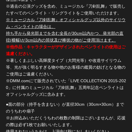
※過去の公演グッズを含め、ミュージカル『刀剣乱舞』で販売し
たすべてのペンライト・リングライトをご使用いただけます。
※ミュージカル『刀剣乱舞』オフィシャルグッズ以外のサイリウ
ム・ペンライトの場合は、
持ち手から発光部までを含む全長が30cm以内かつ、発光部の直
径(横幅)が3cm以内の筒状及び棒状の物がご使用頂けます。
※他作品・キャラクターがデザインされたペンライトの使用はご
遠慮ください。
※著しくまぶしい高輝度タイプ（大閃光等）や改造サイリウム
等、光が強く明るすぎる物や他のお客様の鑑賞の妨げとなる物の
ご使用はご遠慮ください。
※DMM.comにて販売されていた「LIVE COLLECTION 2015-202
0」に付属のミュージカル『刀剣乱舞』五周年記念ペンライトは
オフィシャルグッズに含みます。
●面の部分（持手を含まない）が直径30cm（30cm×30cm）まで
のうちわや扇子
※お持込みいただくうちわの枚数の制限はございませんが、応援
の際は必ず1枚でお願いいたします。
使用されないうちわは、上演中は鞄におしまいください。