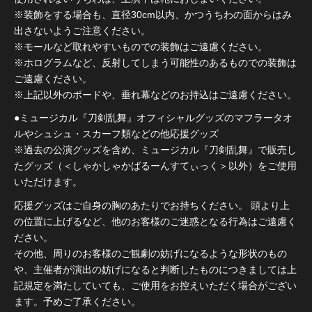
※装飾をする場合も、直径30cm以内、かつうちわの面からはみ
出さないようご注意ください。
※モールなど取れやすいものでの装飾はご遠慮ください。
※ホログラムなど、反射してしまう可能性のあるものでの装飾は
ご遠慮ください。
※上記以外のボードや、垂れ幕などのお持込はご遠慮ください。
●ミュージカル『刀剣乱舞』オフィシャルグッズのマフラータオ
ルやシュシュ・スカーフ類などの他応援グッズ
※過去の公演グッズを含め、ミュージカル『刀剣乱舞』で販売し
たグッズ（＜しゃかしゃかばるーんすてぃっく＞以外）をご使用
いただけます。
応援グッズはご自身の胸のあたりでお持ちください。 頭より上
の位置に上げるなど、他のお客様のご迷惑となる行為はご遠慮く
ださい。
その他、周りのお客様のご観劇の妨げになるような形状のもの
や、主催者が演出の妨げになると判断したものにつきましては上
記規定を満たしていても、ご使用をお控えいただく場合がござい
ます。予めご了承ください。