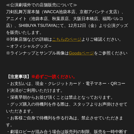
≪公演劇場外での店舗販売について≫
刀剣乱舞万屋本舗（WACCA池袋本店、京都アバンティ支店）、
アニメイト（池袋本店、秋葉原店、大阪日本橋店、福岡パルコ
店）、SHIBUYA TSUTAYAにて、12月12日（金）より公演グッズ
を販売いたします。
※対象店舗などの詳細は
こちらのページ
よりご確認ください。
～オフィシャルグッズ～
※ラインナップとサンプル画像は
Goodsページ
をご参照ください
【注意事項】
※必ずご一読ください。
・お支払いは、現金・クレジットカード・電子マネー・QRコー
ド決済がご利用いただけます。
・深夜早朝からお並び頂くことは禁止となっております。
・グッズ購入の待機列を作る際は、スタッフよりお声掛けさせて
いただきます。
・お客様ご自身で待機列を作る行為は、禁止させていただきま
す。
・劇場ロビーが混み合う場合は販売列の制限、販売を一時中断す