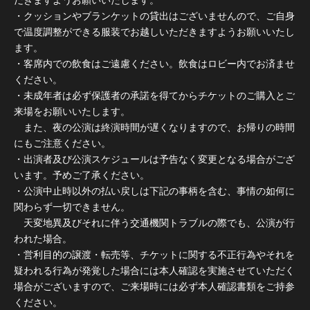
だきますようお願いいたします。
・クッションやブランケットの貸出はございませんので、ご自身
で温度調整ができる服装でお越しいただきますようお願いいたし
ます。
・客席内での飲食はご遠慮ください。飲食はロビー内でお済ませ
ください。
・未成年者は必ず保護者の承諾を得てからチケットのご購入とご
来場をお願いいたします。
また、夜の公演は終演時間が遅くなりますので、お帰りの時間
にもご注意ください。
・出演者及び公演スケジュールは予告なく変更となる場合がござ
います。予めご了承ください。
・公演中止時以外の払い戻しは下記の事柄を含む、事情の如何に
関わらず一切できません。
天変地異及びそれに伴う交通機関トラブルの際でも、公演が行
われた場合。
・営利目的の譲渡・転売等、チケットに関する不正行為やそれを
疑われる行為が発覚した場合には本人確認を実施させていただく
場合がございますので、ご来場時には必ず本人確認書類をご持参
ください。