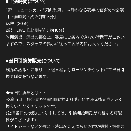
■上演時間について
1部 ミュージカル『刀剣乱舞』 ～静かなる夜半の寝ざめ〜公演
【上演時間：約2時間15分】
休憩（20分）
2部 LIVE【上演時間：約40分】
※開演後、演出の都合上、客席にご案内できない時間帯がござい
ますので、スタッフの指示に従って客席内にお入りください。
■当日引換券販売について
残席のある回に限り、下記日程よりローソンチケットにて当日引
換券販売を行ないます。
◆当日引換券とは・・・
公演当日、各公演の開演1時間前より受付にて座席指定券とお引
換えいただくチケットです。
(公演当日の状況によりましては、引換開始時刻が前後する可能
性がございます)
サイドシートなどの舞台・演出が見えづらいお席や機材・操作ス