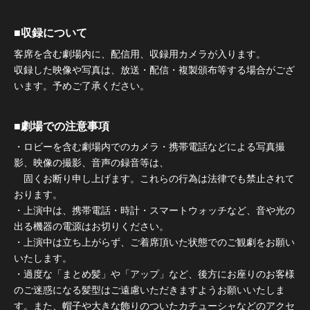
■収録について
客席を含む劇場内に、配信用、収録用カメラが入ります。
収録した映像や写真は、放送・配信・複製頒布等する場合がござ
います。予めご了承ください。
■劇場での注意事項
・ロビーを含む劇場内でのカメラ・携帯電話などによる写真撮
影、映像の撮影、音声の録音等は、
固くお断り申し上げます。これらの行為は法律でも禁止されて
おります。
・上演中は、携帯電話・時計・スマートウォッチなど、音や光の
出る機器の電源はお切りください。
・上演中は立ち上がらず、ご着席頂いた状態でのご観劇をお願い
いたします。
・過度な「まとめ髪」や「アップ」など、後方にお座りのお客様
のご迷惑になる髪型はご遠慮いただきますようお願いいたしま
す。また、帽子や大きな飾りのついたカチューシャなどのアクセ