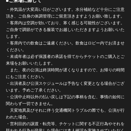
■ご来場に際して
・外気温が大変高い日がございます。水分補給など十分にご注意
頂き、ご自身の体調管理にご留意頂きますようお願い致します。
・客席内は空調が効いており、寒く感じる可能性がございます。
ご自身で調節ができる服装でお越しいただきますようお願いいた
します。
・客席内での飲食はご遠慮ください。飲食はロビー内でお済ませ
ください。
・未成年者は必ず保護者の承諾を得てからチケットのご購入とご
来場をお願いいたします。
また、夜の公演は終演時間が遅くなりますので、お帰りの時間
にもご注意ください。
・出演者及び公演スケジュールは予告なく変更となる場合がござ
います。予めご了承ください。
・公演中止時以外の払い戻しは下記の事柄を含む、事情の如何に
関わらず一切できません。
天変地異及びそれに伴う交通機関トラブルの際でも、公演が行
われた場合。
・営利目的の譲渡・転売等、チケットに関する不正行為やそれを
疑われる行為が発覚した場合には本人確認を実施させていただく