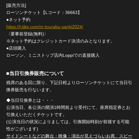
[販売方法]
ローソンチケット【Lコード：36663】
●ネット予約
https://l-tike.com/m-tourabu-sanki2024/
〈要事前登録(無料)〉
※ネット予約はクレジットカード決済のみとなります。
●店頭購入
ローソン、ミニストップ店内Loppiでの直接購入
■当日引換券販売について
残席のある回に限り、下記日程よりローソンチケットにて当日引
換券販売を行ないます。
◆当日引換券とは・・・
公演当日、各公演の開演1時間前より受付にて、座席指定券とお
引換えいただくチケットです。
(公演当日の状況によりましては、引換開始時刻が前後する可能
性がございます)
サイドシートなどの舞台・映像・演出が見えづらいお席、スピー