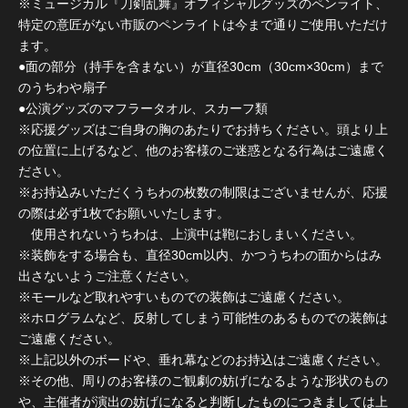
※ミュージカル『刀剣乱舞』オフィシャルグッズのペンライト、
特定の意匠がない市販のペンライトは今まで通りご使用いただけ
ます。
●面の部分（持手を含まない）が直径30cm（30cm×30cm）まで
のうちわや扇子
●公演グッズのマフラータオル、スカーフ類
※応援グッズはご自身の胸のあたりでお持ちください。頭より上
の位置に上げるなど、他のお客様のご迷惑となる行為はご遠慮く
ださい。
※お持込みいただくうちわの枚数の制限はございませんが、応援
の際は必ず1枚でお願いいたします。
使用されないうちわは、上演中は鞄におしまいください。
※装飾をする場合も、直径30cm以内、かつうちわの面からはみ
出さないようご注意ください。
※モールなど取れやすいものでの装飾はご遠慮ください。
※ホログラムなど、反射してしまう可能性のあるものでの装飾は
ご遠慮ください。
※上記以外のボードや、垂れ幕などのお持込はご遠慮ください。
※その他、周りのお客様のご観劇の妨げになるような形状のもの
や、主催者が演出の妨げになると判断したものにつきましては上