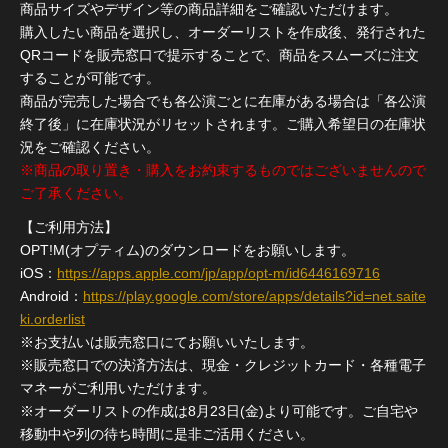
商品サイズやデザイン等の商品詳細をご確認いただけます。
購入したい商品を選択し、オーダーリストを作成後、発行された
QRコードを販売窓口で提示することで、商品をスムーズに注文
することが可能です。
商品が完売した場合でも各公演ごとに在庫がある場合は「各公演
終了後」に在庫状況がリセットされます。ご購入希望日の在庫状
況をご確認ください。
※商品の取り置き・購入をお約束するものではございませんので
ご了承ください。
【ご利用方法】
OPT!M(オプティム)のダウンロードをお願いします。
iOS：
https://apps.apple.com/jp/app/opt-m/id6446169716
Android：
https://play.google.com/store/apps/details?id=net.saite
ki.orderlist
※お支払いは販売窓口にてお願いいたします。
※販売窓口での決済方法は、現金・クレジットカード・各種電子
マネーがご利用いただけます。
※オーダーリストの作成は8月23日(金)より可能です。ご自宅や
移動中や列の待ち時間に是非ご活用ください。