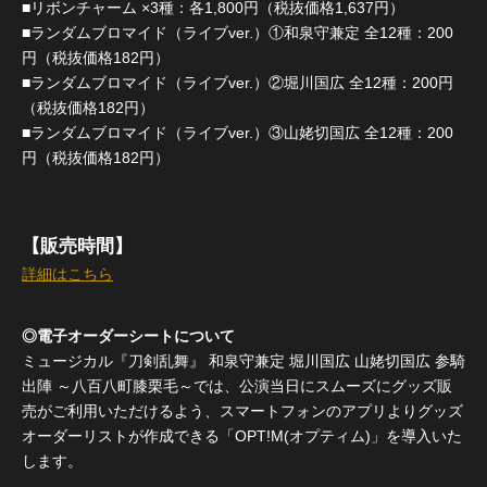
■リボンチャーム ×3種：各1,800円（税抜価格1,637円）
■ランダムブロマイド（ライブver.）①和泉守兼定 全12種：200
円（税抜価格182円）
■ランダムブロマイド（ライブver.）②堀川国広 全12種：200円
（税抜価格182円）
■ランダムブロマイド（ライブver.）③山姥切国広 全12種：200
円（税抜価格182円）
【販売時間】
詳細はこちら
◎電子オーダーシートについて
ミュージカル『刀剣乱舞』 和泉守兼定 堀川国広 山姥切国広 参騎
出陣 ～八百八町膝栗毛～では、公演当日にスムーズにグッズ販
売がご利用いただけるよう、スマートフォンのアプリよりグッズ
オーダーリストが作成できる「OPT!M(オプティム)」を導入いた
します。