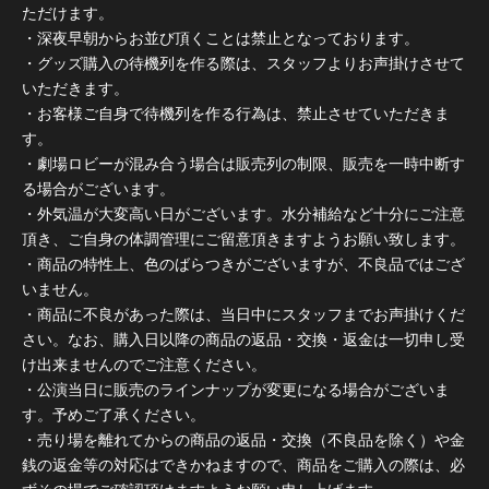
ただけます。
・深夜早朝からお並び頂くことは禁止となっております。
・グッズ購入の待機列を作る際は、スタッフよりお声掛けさせて
いただきます。
・お客様ご自身で待機列を作る行為は、禁止させていただきま
す。
・劇場ロビーが混み合う場合は販売列の制限、販売を一時中断す
る場合がございます。
・外気温が大変高い日がございます。水分補給など十分にご注意
頂き、ご自身の体調管理にご留意頂きますようお願い致します。
・商品の特性上、色のばらつきがございますが、不良品ではござ
いません。
・商品に不良があった際は、当日中にスタッフまでお声掛けくだ
さい。なお、購入日以降の商品の返品・交換・返金は一切申し受
け出来ませんのでご注意ください。
・公演当日に販売のラインナップが変更になる場合がございま
す。予めご了承ください。
・売り場を離れてからの商品の返品・交換（不良品を除く）や金
銭の返金等の対応はできかねますので、商品をご購入の際は、必