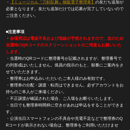
・
【ミュージカル『刀剣乱舞』物販電子整理券】
の友だち追加が
必要となります。友だち追加だけでは応募が完了していないので
ご注意ください。
■注意事項
・
会場周辺は電波不良および混線が予想されますので、念のため
当選時のQRコードのスクリーンショットのご用意もお願いいた
します。
・当選時のQRコードに整理番号が記載されますが、整理番号で
の列形成はいたしません。係員の指示のもと、順番にご案内をさ
せていただきます。
・整理券はお申込みいただいたご本人様のみ有効です。
・整理券の分配・譲渡・転売はできません。必ずアカウントをお
持ちのご本人がご来場ください。
・不正譲渡が確認された場合、ご入場をお断りいたします。
・当日でも整理券時間枠に空きがあれば申込をすることができま
す。
・公演当日スマートフォンの不具合や充電不足などで整理券のQ
Rコードが表示されない場合は、整理券をご利用いただけませ