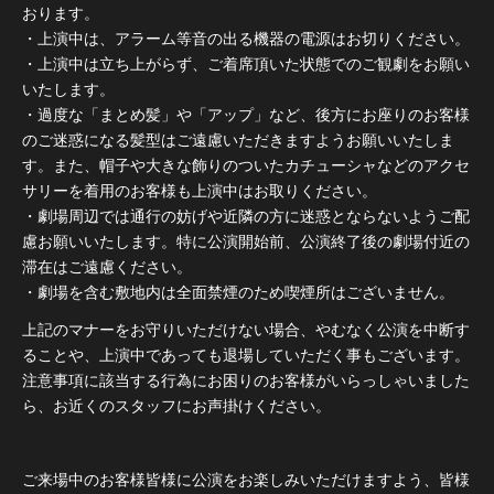
おります。
・上演中は、アラーム等音の出る機器の電源はお切りください。
・上演中は立ち上がらず、ご着席頂いた状態でのご観劇をお願い
いたします。
・過度な「まとめ髪」や「アップ」など、後方にお座りのお客様
のご迷惑になる髪型はご遠慮いただきますようお願いいたしま
す。また、帽子や大きな飾りのついたカチューシャなどのアクセ
サリーを着用のお客様も上演中はお取りください。
・劇場周辺では通行の妨げや近隣の方に迷惑とならないようご配
慮お願いいたします。特に公演開始前、公演終了後の劇場付近の
滞在はご遠慮ください。
・劇場を含む敷地内は全面禁煙のため喫煙所はございません。
上記のマナーをお守りいただけない場合、やむなく公演を中断す
ることや、上演中であっても退場していただく事もございます。
注意事項に該当する行為にお困りのお客様がいらっしゃいました
ら、お近くのスタッフにお声掛けください。
ご来場中のお客様皆様に公演をお楽しみいただけますよう、皆様