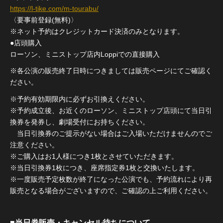
https://l-tike.com/m-tourabu/
〈要事前登録(無料)〉
※ネット予約はクレジットカード決済のみとなります。
●店頭購入
ローソン、ミニストップ店内Loppiでの直接購入
※各公演の販売終了日時につきましては販売ページにてご確認く
ださい。
※予約有効期限内に必ずお引換えください。
※予約成立後、お近くのローソン、ミニストップ店頭にて当日引
換券を発券し、劇場受付にお持ちください。
当日引換券のご提示がない場合はご入場いただけませんのでご
注意ください。
※ご購入はお1人様につき1枚とさせていただきます。
※当日引換券1枚につき、座席指定券1枚と交換いたします。
※一度販売予定枚数が終了になった公演でも、予約流れにより再
販売となる場合がございますので、ご確認の上ご利用ください。
■当日券販売・キャンセル待ちについて