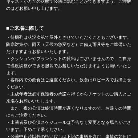
キャストが万全の状態で公演に臨むことができますよう、ご理解
のほどお願い申し上げます。
■ご来場に際して
・待機列は状況次第で屋外とさせていただくこともございます。
防寒対策や、雨天（天候の急変など）に備え雨具等をご準備いた
だけますようお願いいたします。
・クッションやブランケットの貸出はございませんので、ご自身
で温度調整ができる服装でお越しいただけますようお願いいたし
ます。
・客席内での飲食はご遠慮ください。飲食はロビー内でお済ませ
ください。
・未成年者は必ず保護者の承諾を得てからチケットのご購入とご
来場をお願いいたします。
また、夜の公演は終演時間が遅くなりますので、お帰りの時間
にもご注意ください。
・出演者及び公演スケジュールは予告なく変更となる場合がござ
います。予めご了承ください。
・公演中止時以外の払い戻しは下記の事柄を含む、事情の如何に