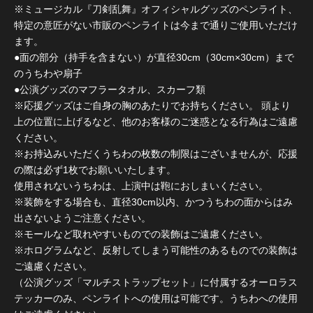
※ミュージカル『刀剣乱舞』オフィシャルグッズのペンライト、
特定の意匠がない市販のペンライトは今まで通りご使用いただけ
ます。
●面の部分（持手を含まない）が直径30cm（30cm×30cm）まで
のうちわや扇子
●公演グッズのマフラータオル、スカーフ類
※応援グッズはご自身の胸のあたりでお持ちください。 頭より
上の位置に上げるなど、他のお客様のご迷惑となる行為はご遠慮
ください。
※お持込みいただくうちわの枚数の制限はございませんが、応援
の際は必ず1枚でお願いいたします。
使用されないうちわは、上演中は鞄におしまいください。
※装飾をする場合も、直径30cm以内、かつうちわの面からはみ
出さないようご注意ください。
※モールなど取れやすいものでの装飾はご遠慮ください。
※ホログラムなど、反射してしまう可能性のあるものでの装飾は
ご遠慮ください。
（公演グッズ「マルチストラップセット」に付属するオーロラス
テッカーのみ、ペンライトへの使用は可能です。うちわへの使用