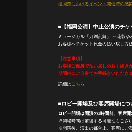
福岡県におけるイベント開催時の感
■【福岡公演】中止公演のチケ
ミュージカル『刀剣乱舞』 ～花影ゆ
お客様へチケット代金の払い戻し方
【注意事項】
お客様ご自身で払い戻しのお手続きが
期間内にご自身でお手続きいただき
詳細は
こちら
■ロビー開場及び客席開場につ
ロビー開場は開演の1時間前、客席開
※開場時間は前後する可能性もござ
※開演後、演出の都合上、客席にご