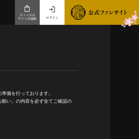
刀ミュ公式
ログイン
サイト内通販
公式サイト内通販
.com 通販サイト
～
ad store
とだうんぱーてぃー
オンラインショップ
の準備を行っております。
お願い」の内容を必ず全てご確認の
祭