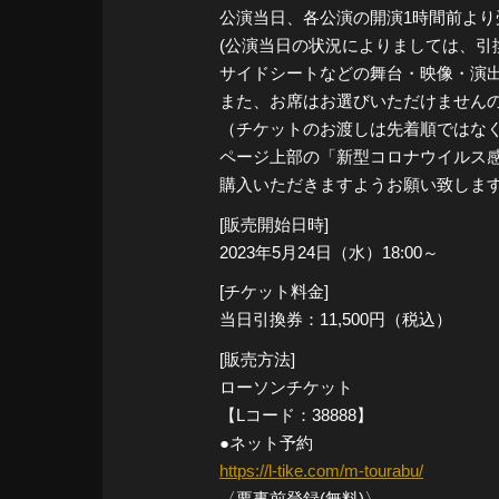
公演当日、各公演の開演1時間前よ
(公演当日の状況によりましては、引
サイドシートなどの舞台・映像・演
また、お席はお選びいただけません
（チケットのお渡しは先着順ではな
ページ上部の「新型コロナウイルス
購入いただきますようお願い致しま
[販売開始日時]
2023年5月24日（水）18:00～
[チケット料金]
当日引換券：11,500円（税込）
[販売方法]
ローソンチケット
【Lコード：38888】
●ネット予約
https://l-tike.com/m-tourabu/
〈要事前登録(無料)〉