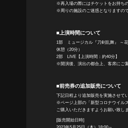
※再入場の際にはチケットをお持ち
※周りの施設のご迷惑となりますの
■上演時間について
1部 ミュージカル『刀剣乱舞』 ～
休憩（20分）
2部 LIVE【上演時間：約40分】
※開演後、演出の都合上、客席にご
■前売券の追加販売について
下記日程より追加販売を実施させて
※ページ上部の「新型コロナウイル
ご購入いただきますようお願い致し
[販売開始日時]
2023年5月25日（木）18:00～