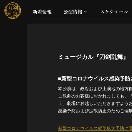
新着情報
公演情報
スケジュール
月夜一縷
真剣乱舞祭2026
ミュージカル『刀剣乱舞』
これまでの公演
■新型コロナウイルス感染予防
配信
本公演は、政府および上演地の地方
ご観劇のお客様におかれましても、
ライブビューイング
上、劇場にお越しいただきますよう
感染予防および拡散防止のためご理
公演に関するお知らせ
新型コロナウイルス感染拡大予防に