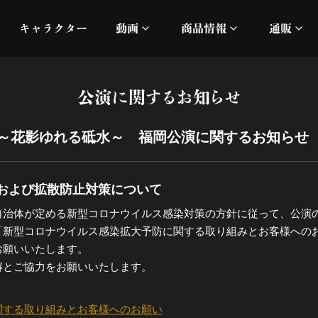
キャラクター
動画
商品情報
通販
ミュージックビデオ
刀ミュ
公演に関するお知らせ
加州清光 単騎出陣 極
オフィシャルムービー
DMM
 ～花影ゆれる砥水～ 福岡公演に関するお知らせ
髭切 単騎出陣 ～夢幻泡影
silkro
江 おん すていじ かうん
ネルケ
および拡散防止対策について
自治体が定める新型コロナウイルス感染対策の方針に従って、公演
静かなる夜半の寝ざめ
「新型コロナウイルス感染拡大予防に関する取り組みとお客様への
お願いいたします。
十周年記念 乱舞博覧会
解とご協力をお願いいたします。
目出度歌誉花舞 十周年祝賀
関する取り組みとお客様へのお願い