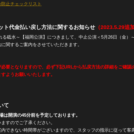
染防止チェックリスト
全公演グッズ
ット代金払い戻し方法に関するお知らせ
（2023.5.29追
ディスコグラフィー
れる砥水～【福岡公演】につきまして、中止公演＜5月26日（金）
法に関するご案内をさせていただきます。
必要となりますので、必ず下記URLから払戻方法の詳細をご確認
ますようお願いいたします。
いて
場は開演の45分前を予定しております。
いますのでご了承ください。
案内できない時間帯がございますので、スタッフの指示に従って客