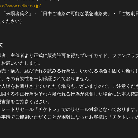
ps://www.nelke.co.jp/
・「来場者氏名」・「日中ご連絡の可能な緊急連絡先」・「ご観劇
入ください）
て
催者、主催者より正式に販売許可を得たプレイガイド、ファンクラ
うお願いいたします。
転売・購入、及びそれを試みる行為は、いかなる場合も固くお断り
は、その有効性を一切保証されておりません。
ご入場をお断りさせていただく場合もございますので、ご注意くだ
に関する不正行為やそれを疑われる行為が発覚した場合には本人確
認書類をご持参ください。
トレードリセール「チケトレ」でのリセール対象となっております
い事情でご観劇いただくことが困難になったお客様は「チケトレ」