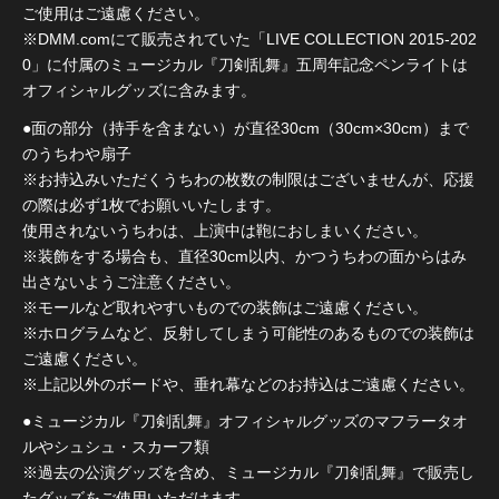
ご使用はご遠慮ください。
※DMM.comにて販売されていた「LIVE COLLECTION 2015-202
0」に付属のミュージカル『刀剣乱舞』五周年記念ペンライトは
オフィシャルグッズに含みます。
●面の部分（持手を含まない）が直径30cm（30cm×30cm）まで
のうちわや扇子
※お持込みいただくうちわの枚数の制限はございませんが、応援
の際は必ず1枚でお願いいたします。
使用されないうちわは、上演中は鞄におしまいください。
※装飾をする場合も、直径30cm以内、かつうちわの面からはみ
出さないようご注意ください。
※モールなど取れやすいものでの装飾はご遠慮ください。
※ホログラムなど、反射してしまう可能性のあるものでの装飾は
ご遠慮ください。
※上記以外のボードや、垂れ幕などのお持込はご遠慮ください。
●ミュージカル『刀剣乱舞』オフィシャルグッズのマフラータオ
ルやシュシュ・スカーフ類
※過去の公演グッズを含め、ミュージカル『刀剣乱舞』で販売し
たグッズをご使用いただけます。