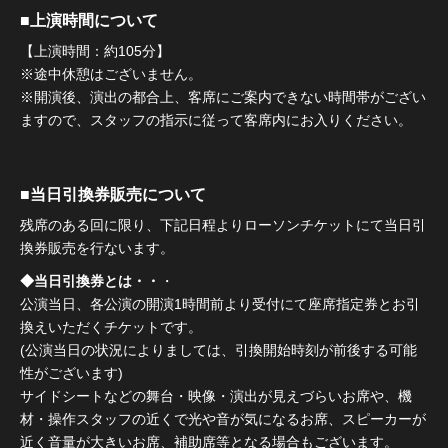
■上演時間について
【上演時間：約105分】
※途中休憩はございません。
※開演後、演出の都合上、客席にご案内できない時間帯がござい
ますので、スタッフの指示に従って客席内にお入りください。
■当日引換券販売について
残席のある回に限り、下記日程よりローソンチケットにて当日引
換券販売を行ないます。
◆当日引換券とは・・
・
公演当日、各公演の開演1時間前より受付にて座席指定券とお引
換えいただくチケットです。
(公演当日の状況によりましては、引換開始時刻が前後する可能
性がございます)
サイドシートなどの舞台・映像・演出が見えづらいお席や、機
材・操作スタッフの近くで光や音が気になるお席、スピーカーが
近く音量が大きいお席、補助席等となる場合もございます。