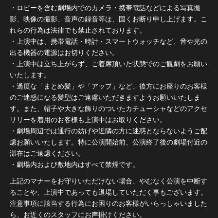
・ロビーを含む劇場内でのカメラ・携帯電話などによる写真撮
影、映像の撮影、音声の録音等は、固くお断り申し上げます。こ
れらの行為は法律でも禁止されております。
・上演中は、携帯電話・時計・スマートウォッチなど、音や光の
出る機器の電源はお切りください。
・上演中は立ち上がらず、ご着席頂いた状態でのご観劇をお願い
いたします。
・過度な「まとめ髪」や「アップ」など、後方にお座りのお客様
のご迷惑になる髪型はご遠慮いただきますようお願いいたしま
す。また、帽子や大きな飾りのついたカチューシャなどのアクセ
サリーを着用のお客様も上演中はお取りください。
・劇場周辺では通行の妨げや近隣の方に迷惑とならないようご配
慮お願いいたします。特に公演開始前、公演終了後の劇場付近の
滞在はご遠慮ください。
・劇場内および敷地内はすべて禁煙です。
上記のマナーをお守りいただけない場合、やむなく公演を中断す
ることや、上演中であっても退場していただく事もございます。
注意事項に該当する行為にお困りのお客様がいらっしゃいました
ら、お近くのスタッフにお声掛けください。