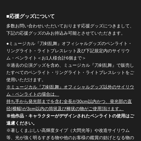
■応援グッズについて
多数お問い合わせいただいております応援グッズにつきまして、
下記の応援グッズのみお持込み可能とさせていただきます。
●ミュージカル『刀剣乱舞』オフィシャルグッズのペンライト・
リングライト・ライトブレスレット及び下記規定内のサイリウ
ム・ペンライト＜お1人様合計6個まで＞
※過去の公演グッズを含め、ミュージカル『刀剣乱舞』で販売し
たすべてのペンライト・リングライト・ライトブレスレットをご
使用いただけます。
※ミュージカル『刀剣乱舞』オフィシャルグッズ以外のサイリウ
ム・ペンライトの場合は、
持ち手から発光部までを含む全長が30cm以内かつ、発光部の直
径(横幅)が3cm以内の筒状及び棒状の物がご使用頂けます。
※他作品・キャラクターがデザインされたペンライトの使用はご
遠慮ください。
※著しくまぶしい高輝度タイプ（大閃光等）や改造サイリウム
等、光が強く明るすぎる物や他のお客様の鑑賞の妨げとなる物の