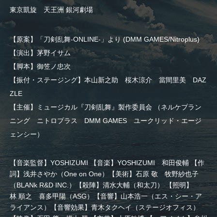
東京凱旋 天王洲 銀河劇場
【原案】「刀剣乱舞-ONLINE-」より (DMM GAMES/Nitroplus)
【演出】茅野イサム
【脚本】御笠ノ忠次
【振付・ステージング】本山新之助 桜木涼介 當間里美 DAZ
ZLE
【主催】ミュージカル『刀剣乱舞』製作委員会
（ネルケプラン
ニング ニトロプラス DMM GAMES ユークリッド・エージ
ェンシー）
【音楽監督】YOSHIZUMI 【音楽】YOSHIZUMI 和田俊輔 【作
詞】浅井さやか（One on One）【美術】石原 敬 牧野紗也子
（BLANk R&D INC.）【殺陣】清水大輔（和太刀） 【照明】
林 順之 喜多甲陽（ASG）【音響】山本浩一（エス・シー・ア
ライアンス）【音響効果】青木タクヘイ（ステージオフィス）