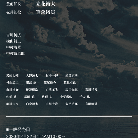
立花裕大
豊前江役
笹森裕貴
松井江役
吉川純広
横山賀三
中村琉葦
中村誠治郎
岩崎大輔
大野涼太
村中一輝
鴻巣正季
杉山諒二
服部 悠
篠尾佳介
花見卓也
市川裕介
伊達康浩
白濱孝次
塚田知紀
寒川祥吾
佐伯 啓
霜田 元
佐藤 丈
千葉恵佑
千大 佑
前川ゆう
白金翔太
山川大貴
大平祐輝
有沢優兎
■一般発売日
2020年2月22日(土)AM10:00～