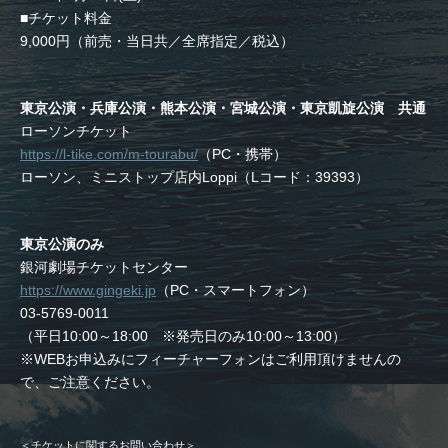
■チケット料金
9,000円（前売・当日共／全席指定／税込）
東京公演・兵庫公演・熊本公演・宮城公演・東京凱旋公演 共通
ローソンチケット
https://l-tike.com/m-tourabu/
（PC・携帯）
ローソン、ミニストップ店内Loppi（Lコード：39393）
東京公演のみ
銀河劇場チケットセンター
https://www.gingeki.jp
（PC・スマートフォン）
03-5769-0011
（平日10:00～18:00 ※発売日のみ10:00～13:00）
※WEBお申込みにフィーチャーフォンはご利用頂けませんの
で、ご注意ください。
＜チケットに関するお問い合わせ＞