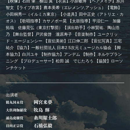
【映像】石田 肇 横山 翼 【衣裳】小原敏博 【ヘアメイク】糸川
智文 【ライブ衣裳】農本美希（エレメンツ,アッシュ）【電飾】
小田桐秀一（イルミカ東京）【小道具】田中正史（アトリエ・カ
オス）【歌唱指導】カサノボー晃 【太鼓指導】平沼仁一 加藤
拓哉 佐藤晃弘（東京打撃団）【演出助手】小林賢祐 陶山浩
乃 【舞台監督】戸沢俊啓 瀧原寿子 【音楽制作】ユークリッ
ド・エージェンシー 【宣伝美術】江口伸二郎 【宣伝写真】三宅
祐介 【協力】一般社団法人 日本2.5次元ミュージカル協会 【脚
本協力】白川ユキ 【制作協力】アンデム 【制作】ネルケプラン
ニング 【プロデューサー】松田 誠 でじたろう 【協賛】ローソ
ンチケット
出演者
岡宮来夢
鶴丸国永役
牧島 輝
大倶利伽羅役
糸川耀士郎
浦島虎徹役
石橋弘毅
日向正宗役