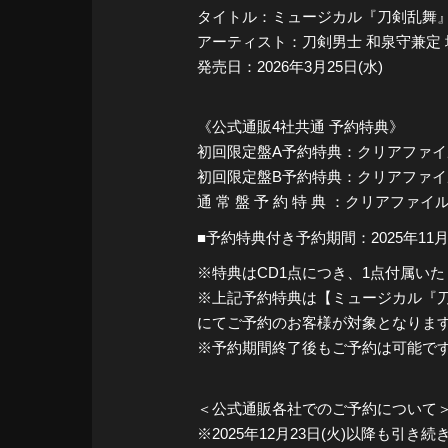
タイトル：ミュージカル『刀剣乱舞』 
アーティスト：刀剣男士 和泉守兼定 
発売日：2026年3月25日(水)
《公式通販4社共通 予約特典》
初回限定盤A予約特典：クリアファイル A
初回限定盤B予約特典：クリアファイル B
通 常 盤 予 約 特 典 ：クリアファイル C
■予約特典付き予約期間：2025年11月4日(火
※特典はCD1点につき、1点付属い
※上記予約特典は【ミュージカル『刀剣乱
にてご予約のお客様が対象となりま
※予約期間終了後もご予約は可能で
＜公式通販各社でのご予約について
※2025年12月23日(火)以降も