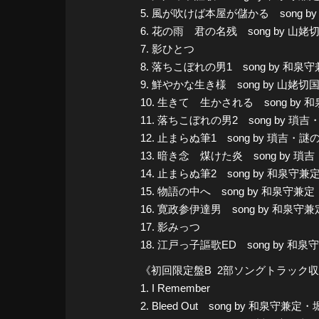
5. 風が吹けば本屋が儲かる song
6. 花の雨 君の名残 song by 山姥
7. 影ひとつ
8. 落ちこぼれの男1 song by 和
9. 鮮やかな生き様 song by 山
10. 生きて 生かされる song 
11. 落ちこぼれの男2 song by 瑣
12. 止まらぬ筆1 song by 瑣吉
13. 暗き念 煤けた炎 song by 瑣吉
14. 止まらぬ筆2 song by 和
15. 物語の中へ song by 
16. 寛政参伊達男 song by 和
17. 影みっつ
18. 江戸っ子謳歌ED song 
《初回限定盤B 2部ソングトラック
1. I Remember
2. Bleed Out song by 和泉守兼