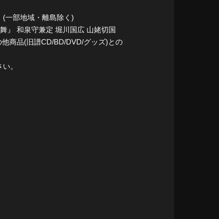
(一部地域・離島除く)
乱舞』 和泉守兼定 堀川国広 山姥切国
(旧譜CD/BD/DVD/グッズ)との
さい。