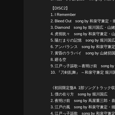
【DISC2】
1. I Remember
2. Bleed Out song by 和泉守兼
3. Diamond song by 堀川国広・
4. 虎視眈々 song by 和泉守兼定
5. 陽だまりの記憶 song by 堀川国
6. アンバランス song by 和泉守兼
7. 黄昏のララバイ song by 山姥切
8. 廻る空
9. 江戸っ子謳歌～夜明け前 song
10. 『刀剣乱舞』 ～和泉守兼定 堀
《初回限定盤A 1部ソングトラック
1. 僕の在り方 song by 堀川国広
2. 夜明け前 song by 蔦屋重三
3. 江戸の風 song by 和泉守兼定
4. 江戸っ子謳歌 song by 