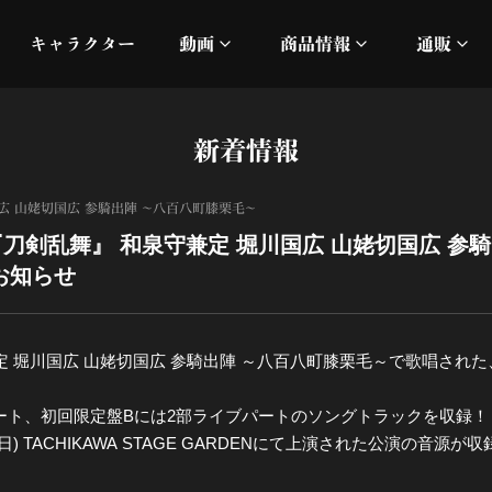
キャラクター
動画
商品情報
通販
ミュージックビデオ
刀ミュ
新着情報
加州清光 単騎出陣 極
オフィシャルムービー
DMM
広 山姥切国広 参騎出陣 ～八百八町膝栗毛～
髭切 単騎出陣 ～夢幻泡影
silkro
刀剣乱舞』 和泉守兼定 堀川国広 山姥切国広 参
お知らせ
江 おん すていじ かうん
ネルケ
静かなる夜半の寝ざめ
 堀川国広 山姥切国広 参騎出陣 ～八百八町膝栗毛～で歌唱された
十周年記念 乱舞博覧会
ート、初回限定盤Bには2部ライブパートのソングトラックを収録！
日) TACHIKAWA STAGE GARDENにて上演された公演の音源が
目出度歌誉花舞 十周年祝賀