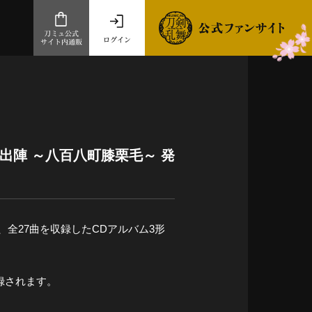
刀ミュ公式
ログイン
サイト内通販
公式サイト内通販
.com 通販サイト
～
ad store
騎出陣 ～八百八町膝栗毛～ 発
とだうんぱーてぃー
オンラインショップ
、全27曲を収録したCDアルバム3形
収録されます。
祭