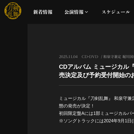
新着情報
公演情報
スケジュール
月夜一縷
真剣乱舞祭2026
2025.11.04
CD・DVD
和泉守兼定 堀川国
CDアルバム ミュージカル『
これまでの公演
売決定及び予約受付開始の
配信
ミュージカル『刀剣乱舞』 和泉守兼定
ライブビューイング
態の発売が決定！
初回限定盤Aには1部ミュージカルパ
公演に関するお知らせ
※ソングトラックには2024年9月1日(