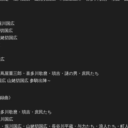
定・堀川国広
山姥切国広
・山姥切国広
広
定
国広
 by 蔦屋重三郎・喜多川歌麿・瑣吉・謎の男・庶民たち
川国広 山姥切国広 参騎出陣～
収録曲》
郎・喜多川歌麿・瑣吉・庶民たち
・堀川国広
和泉守兼定・堀川国広・山姥切国広・長谷川平蔵・与力たち・浪人たち・町