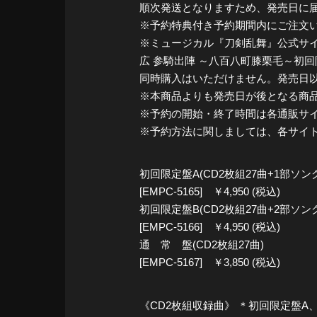
順次発送となりますため、発売日に
※予約特典付き予約期間内にご注文い
※ミュージカル『刀剣乱舞』公式サイト内
広 参騎出陣 ～八百八町膝栗毛～初回
同時購入はいただけません。発売日
※本商品よりも発売日が後となる商
※予約の開始・終了時間は各通販サ
※予約方法に関しましては、各サイ
初回限定盤A(CD2枚組27曲+1部ソン
[EMPC-5165] ￥4,950 (税込)
初回限定盤B(CD2枚組27曲+2部ソン
[EMPC-5166] ￥4,950 (税込)
通 常 盤(CD2枚組27曲)
[EMPC-5167] ￥3,850 (税込)
《CD2枚組収録曲》 ＊初回限定盤A