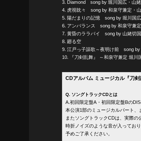
3. Diamond song by 堀川国広・
4. 虎視眈々 song by 和泉守兼定
5. 陽だまりの記憶 song by 堀川国
6. アンバランス song by 和泉守兼
7. 黄昏のララバイ song by 山姥切
8. 廻る空
9. 江戸っ子謳歌～夜明け前 song
10. 『刀剣乱舞』 ～和泉守兼定 堀
CDアルバム ミュージカル『刀剣
Q. ソングトラックCDとは
A.初回限定盤A・初回限定盤BのDI
本公演1部のミュージカルパート、
またソングトラックCDは、実際の
時折ノイズのような音が入っており
予めご了承ください。