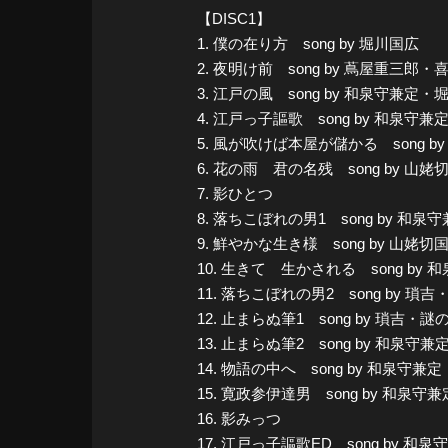
【DISC1】
1. 僕の在り方 song by 堀川国広
2. 夜明け前 song by 蔦屋重三
3. 江戸の風 song by 和泉守兼定
4. 江戸っ子謳歌 song by 
5. 風が吹けば本屋が儲かる song
6. 花の雨 君の名残 song by 山姥
7. 影ひとつ
8. 落ちこぼれの男1 song by 和
9. 鮮やかな生き様 song by 山
10. 生きて 生かされる song 
11. 落ちこぼれの男2 song by 瑣
12. 止まらぬ筆1 song by 瑣吉
13. 止まらぬ筆2 song by 和
14. 物語の中へ song by 
15. 寛政参伊達男 song by 和
16. 影みっつ
17. 江戸っ子謳歌ED song 