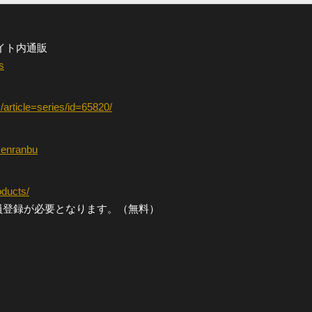
イト内通販
s
article=series/id=65820/
ukenranbu
oducts/
員登録が必要となります。（無料）