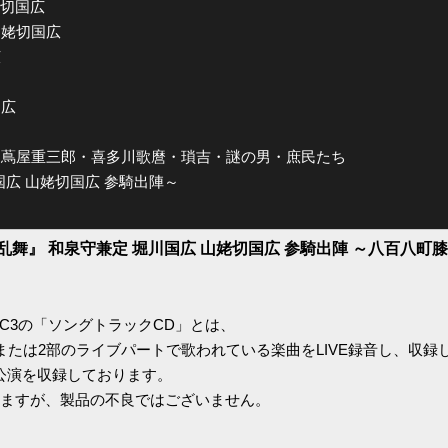
山姥切国広
・山姥切国広
広
定
国広
 by 蔦屋重三郎・喜多川歌麿・瑣吉・謎の男・庶民たち
川国広 山姥切国広 参騎出陣～
乱舞』 和泉守兼定 堀川国広 山姥切国広 参騎出陣 ～八百八町
SC3の「ソングトラックCD」とは、
または2部のライブパートで歌われている楽曲をLIVE録音し、収録
公演を収録しております。
ますが、製品の不良ではございません。