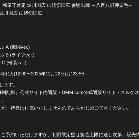
和泉守兼定 堀川国広 山姥切国広 参騎出陣 ～八百八町膝栗毛～
堀川国広 山姥切国広
全公演グッズ
ディスコグラフィー
 (戦闘ver.)
 (ライブver.)
 (軽装ver.)
)12:00〜2025年12月22日(月)23:59
たします。
舞』公式サイト内通販・DMM.com公式通販サイト・ネルケオンラインシ
す。
すが、特典は付属いたしませんのであらかじめご了承ください。
＞
引き続きご予約いただけますが、初回限定盤は製造上限に達し次第、販