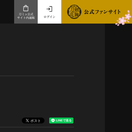
刀ミュ公式
ログイン
サイト内通販
公式サイト内通販
.com 通販サイト
～
ad store
とだうんぱーてぃー
オンラインショップ
祭