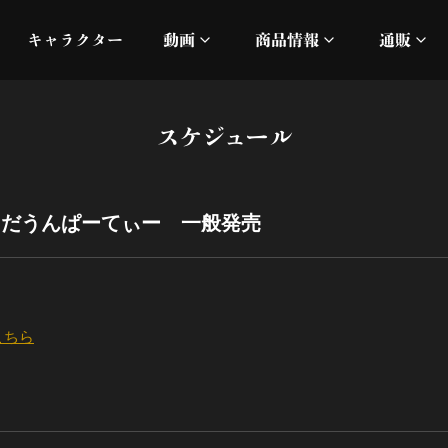
キャラクター
動画
商品情報
通販
ミュージックビデオ
刀ミュ
スケジュール
加州清光 単騎出陣 極
オフィシャルムービー
DMM
髭切 単騎出陣 ～夢幻泡影
silkro
とだうんぱーてぃー 一般発売
江 おん すていじ かうん
ネルケ
静かなる夜半の寝ざめ
こちら
十周年記念 乱舞博覧会
目出度歌誉花舞 十周年祝賀