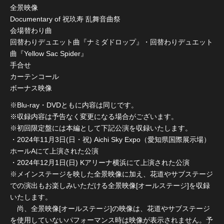
全景映像
Documentary of 祝玖寿 乱舞音曲祭
会場替わり曲
回替わりデュエット曲『ナミダドロップ』・回替わりデュエット
曲『Yellow Sac Spider』
手合せ
カーテンコール
ボーナス映像
※Blu-ray・DVDともに内容は同じです。
※収録内容は予告なく変更になる場合がございます。
※初回限定盤には本編として下記公演を収録いたします。
・2024年11月3日(日・祝) Aichi Sky Expo（愛知県国際展示場）
ホールAにて上演された公演
・2024年12月1日(日) Kアリーナ横浜にて上演された公演
※メインステージを映した全景映像に加え、花道やサブステージ
での演出もお楽しみいただける全景映像[オールステージ]を収録
いたします。
尚、全景映像[オールステージ]の映像は、花道やサブステージ
を使用していないパフォーマンス時は映像が表示されません。予