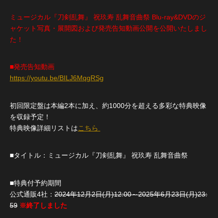
ミュージカル『刀剣乱舞』 祝玖寿 乱舞音曲祭 Blu-ray&DVDのジ
ャケット写真・展開図および発売告知動画公開を公開いたしまし
た！
■発売告知動画
https://youtu.be/BILJ6MqgRSg
初回限定盤は本編2本に加え、約1000分を超える多彩な特典映像
を収録予定！
特典映像詳細リストは
こちら
■タイトル：ミュージカル『刀剣乱舞』 祝玖寿 乱舞音曲祭
■特典付予約期間
公式通販4社：
2024年12月2日(月)12:00～2025年6月23日(月)23:
59
※終了しました