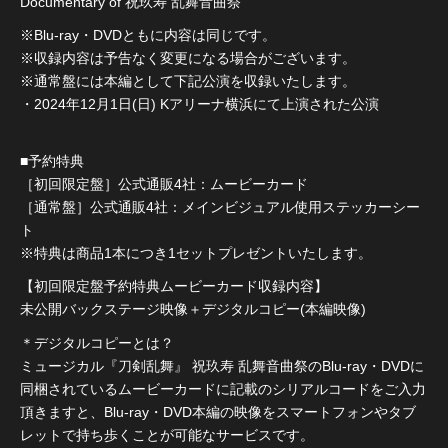
Documentary of 祝玖寿 乱舞音曲祭
※Blu-ray・DVDともに内容は同じです。
※収録内容は予告なく変更になる場合がございます。
※通常盤には本編として下記公演を収録いたします。
・2024年12月1日(日) Kアリーナ横浜にて上演された公演
■予約特典
［初回限定盤］公式通販4社：ムービーカード
［通常盤］公式通販4社：メインビジュアル使用ステッカーシー
ト
※特典は商品1本につき1セットプレゼントいたします。
【初回限定盤予約特典ムービーカード収録内容】
未公開バックステージ映像＋デジタルコピー(本編映像)
＊デジタルコピーとは？
ミュージカル『刀剣乱舞』 祝玖寿 乱舞音曲祭のBlu-ray・DVDに
同梱されているムービーカードに記載のシリアルコードをご入力
頂きますと、Blu-ray・DVD本編の映像をスマートフォンやタブ
レットで持ち歩くことが可能なサービスです。