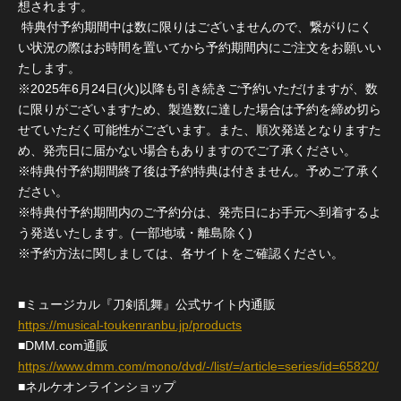
想されます。
特典付予約期間中は数に限りはございませんので、繋がりにく
い状況の際はお時間を置いてから予約期間内にご注文をお願いい
たします。
※2025年6月24日(火)以降も引き続きご予約いただけますが、数
に限りがございますため、製造数に達した場合は予約を締め切ら
せていただく可能性がございます。また、順次発送となりますた
め、発売日に届かない場合もありますのでご了承ください。
※特典付予約期間終了後は予約特典は付きません。予めご了承く
ださい。
※特典付予約期間内のご予約分は、発売日にお手元へ到着するよ
う発送いたします。(一部地域・離島除く)
※予約方法に関しましては、各サイトをご確認ください。
■ミュージカル『刀剣乱舞』公式サイト内通販
https://musical-toukenranbu.jp/products
■DMM.com通販
https://www.dmm.com/mono/dvd/-/list/=/article=series/id=65820/
■ネルケオンラインショップ