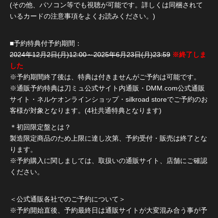
(その他、パソコン等でも視聴が可能です。詳しくは同梱されて
いるカードの注意事項をよくお読みください。)
■予約特典付予約期間：
2024年12月2日(月)12:00～2025年6月23日(月)23:59
※終了しま
した
※予約期間終了後は、特典は付きませんがご予約は可能です。
※通販予約特典は刀ミュ公式サイト内通販・DMM.com公式通販
サイト・ネルケオンラインショップ・silkroad storeでご予約のお
客様が対象となります。(4社共通特典となります)
＊初回限定盤とは？
製造限定商品のため上限に達し次第、予約受付・販売は終了とな
ります。
※予約購入に関しましては、取扱いの通販サイト、店舗にご確認
ください。
＜公式通販各社でのご予約について＞
※予約開始直後、予約最終日は通販サイトが大変混み合う事が予