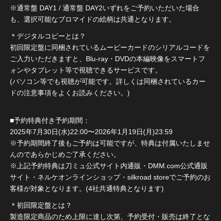
※通常盤 DAY1 / 通常盤 DAY2いずれをご予約いただいた場合
も、選択可能なブロマイドの絵柄は共通となります。
＊デジタルコピーとは？
初回限定盤に同梱されているムービーカードのシリアルコードを
ご入力いただきますと、Blu-ray・DVDの本編映像をスマートフ
ォンやタブレット等で視聴できるサービスです。
(パソコン等でも視聴が可能です。詳しくは同梱されているカー
ドの注意事項をよくお読みください。)
■予約特典付き予約期間：
2025年7月30日(水)22:00〜2026年1月19日(月)23:59
※予約期間終了後もご予約は可能ですが、特典は付属いたしませ
んのであらかじめご了承ください。
※上記予約特典は刀ミュ公式サイト内通販・DMM.com公式通販
サイト・ネルケオンラインショップ・silkroad storeでご予約のお
客様が対象となります。(4社共通特典となります)
＊初回限定盤とは？
製造限定商品のため上限に達し次第、予約受付・販売は終了とな