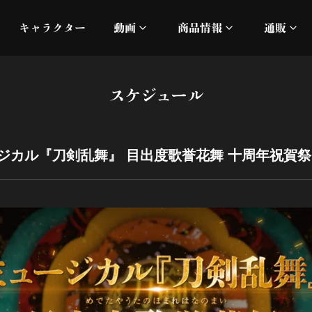
キャラクター
動画
商品情報
通販
ミュージックビデオ
刀ミュ
スケジュール
加州清光 単騎出陣 極
オフィシャルムービー
DMM
髭切 単騎出陣 ～夢幻泡影
silkro
ジカル『刀剣乱舞』 目出度歌誉花舞 十周年祝賀祭
江 おん すていじ かうん
ネルケ
静かなる夜半の寝ざめ
十周年記念 乱舞博覧会
目出度歌誉花舞 十周年祝賀