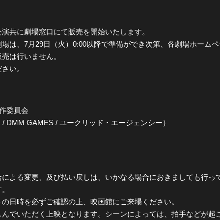
2公演共に劇場窓口にて販売を開始いたします。
場は、7月29日（火）0:00以降で準備ができ次第、各劇場ホーム
販売は行いません。
ださい。
作委員会
/ DMM GAMES / ユークリッド・エージェンシー）
合による変更、及び払い戻しは、いかなる場合におきましても行っ
す。
トの日時を必ずご確認の上、映画館にご来場ください。
しんでいただく上映となります。シーンによっては、拍手などが起