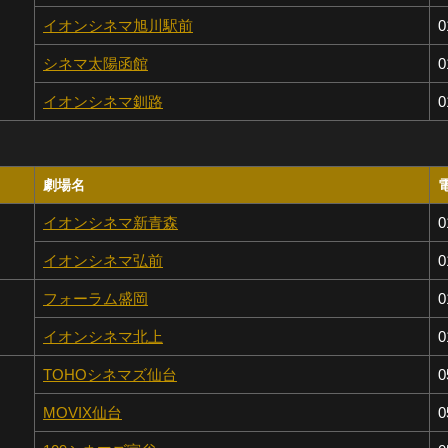
イオンシネマ旭川駅前
0
シネマ太陽函館
0
イオンシネマ釧路
0
劇場名
イオンシネマ新青森
0
イオンシネマ弘前
0
フォーラム盛岡
0
イオンシネマ北上
0
TOHOシネマズ仙台
0
MOVIX仙台
0