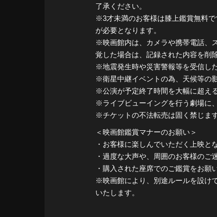
了承ください。
※3才未満のお客様は膝上鑑賞無料で
が必要となります。
※映画館内は、カメラや携帯電話、ス
覚した場合は、記録された内容を削
※地震発生時や災害警報等を受信し
※衛星中継イベントの為、天候等の
※公演が予定終了時間を大幅に超え
※ライブビューイングを行う劇場に
※チケットの不法転売は固く禁じま
＜映画館鑑賞マナーのお願い＞
・お客様に楽しんでいただく上映と
・過度な大声や、周囲のお客様のご
・購入された座席でのご鑑賞をお願
※映画館により、別途ルールを設け
いたします。