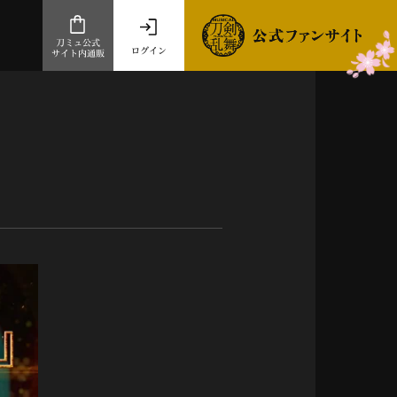
刀ミュ公式
ログイン
サイト内通販
公式サイト内通販
.com 通販サイト
～
ad store
とだうんぱーてぃー
オンラインショップ
祭