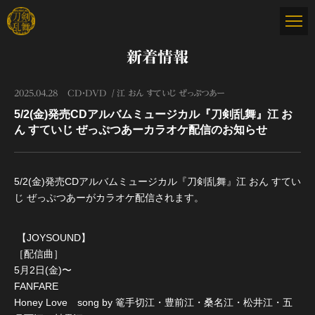
新着情報
2025.04.28
CD・DVD
江 おん すていじ ぜっぷつあー
5/2(金)発売CDアルバムミュージカル『刀剣乱舞』江 お
ん すていじ ぜっぷつあーカラオケ配信のお知らせ
5/2(金)発売CDアルバムミュージカル『刀剣乱舞』江 おん すてい
じ ぜっぷつあーがカラオケ配信されます。
【JOYSOUND】
［配信曲］
5月2日(金)〜
FANFARE
Honey Love song by 篭手切江・豊前江・桑名江・松井江・五