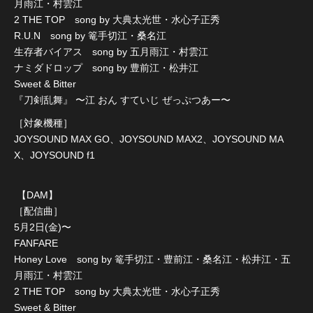
月雨江・村雲江
2 THE TOP song by 大典太光世・水心子正秀
R.U.N song by 篭手切江・桑名江
生存者バイアス song by 五月雨江・村雲江
ナミダドロップ song by 豊前江・松井江
Sweet & Bitter
『刀剣乱舞』 〜江 おん すていじ ぜっぷつあー〜
［対象機種］
JOYSOUND MAX GO、JOYSOUND MAX2、JOYSOUND MA
X、JOYSOUND f1
【DAM】
［配信曲］
5月2日(金)〜
FANFARE
Honey Love song by 篭手切江・豊前江・桑名江・松井江・五
月雨江・村雲江
2 THE TOP song by 大典太光世・水心子正秀
Sweet & Bitter