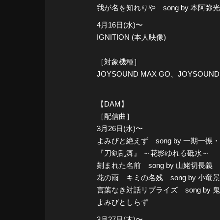
我が名を知れりや song by 本阿
4月16日(水)〜
IGNITION (本人映像)
［対象機種］
JOYSOUND MAX GO、JOYSOUND
【DAM】
［配信曲］
3月26日(水)〜
よみびと絶えず song by 一期一
『刀剣乱舞』 ～花影ゆれる砥水～
刻まれた名前 song by 山姥切長義
花の雨 キミの名残 song by 小竜
言葉なき対話リプライズ song b
よみびとしらず
3月27日(木)〜