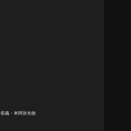
切長義・本阿弥光徳