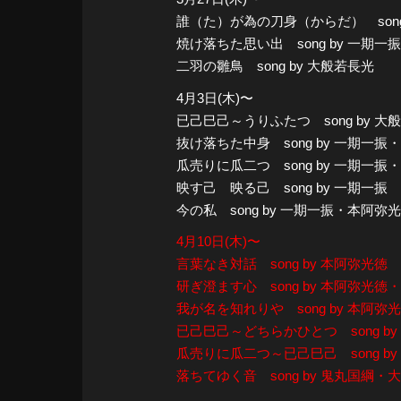
誰（た）が為の刀身（からだ） song
焼け落ちた思い出 song by 一期一振
二羽の雛鳥 song by 大般若長光
4月3日(木)〜
已己巳己～うりふたつ song by
抜け落ちた中身 song by 一期一振
瓜売りに瓜二つ song by 一期
映す己 映る己 song by 一期一振
今の私 song by 一期一振・本阿弥
4月10日(木)〜
言葉なき対話 song by 本阿弥光徳
研ぎ澄ます心 song by 本阿弥光徳
我が名を知れりや song by 本阿
已己巳己～どちらかひとつ song b
瓜売りに瓜二つ～已己巳己 song 
落ちてゆく音 song by 鬼丸国