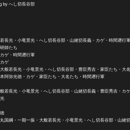
 by へし切長谷部
全公演グッズ
ディスコグラフィー
 大般若長光・小竜景光・へし切長谷部・山姥切長義・カゲ・時間遡行
・研師たち
y カゲ・時間遡行軍
・カゲ
一振・大般若長光・小竜景光・へし切長谷部・豊臣秀吉・家臣たち・大
by 本阿弥光徳・カゲ・家臣たち・大名たち・時間遡行軍
綱・大般若長光・小竜景光・へし切長谷部・山姥切長義・豊臣秀吉・カ
景光
光徳
y 鬼丸国綱・一期一振・大般若長光・小竜景光・へし切長谷部・山姥