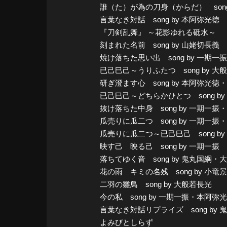
誰（た）が為の刀身（からだ） song
言葉なき対話 song by 本阿弥光徳
『刀剣乱舞』 ～花影ゆれる砥水～
刻まれた名前 song by 山姥切長義
焼け落ちた思い出 song by 一期一振
已己巳己～うりふたつ song by
研ぎ澄ます心 song by 本阿弥光徳
已己巳己～どちらかひとつ song b
抜け落ちた中身 song by 一期一振
瓜売りに瓜二つ song by 一期
瓜売りに瓜二つ～已己巳己 song 
映す己 映る己 song by 一期一振
落ちてゆく音 song by 鬼丸国
花の雨 キミの名残 song by 小竜
二羽の雛鳥 song by 大般若長光
今の私 song by 一期一振・本阿弥
言葉なき対話リプライズ song b
よみびとしらず