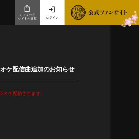
刀ミュ公式
ログイン
サイト内通販
公式サイト内通販
.com 通販サイト
～
ad store
カラオケ配信曲追加のお知らせ
とだうんぱーてぃー
オンラインショップ
カラオケ配信されます。
祭