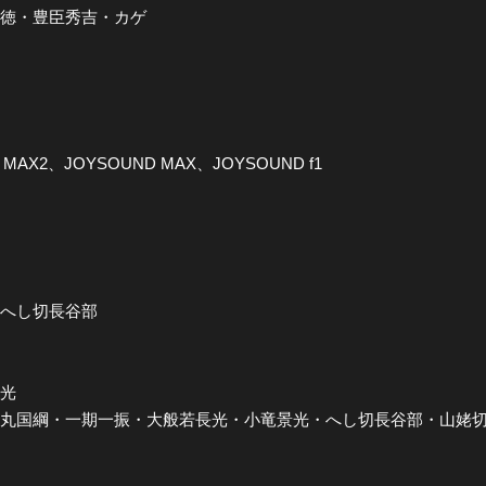
弥光徳・豊臣秀吉・カゲ
 MAX2、JOYSOUND MAX、JOYSOUND f1
振・へし切長谷部
景光
y 鬼丸国綱・一期一振・大般若長光・小竜景光・へし切長谷部・山姥