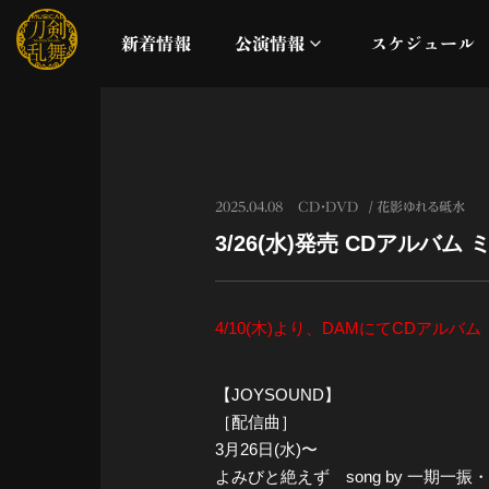
新着情報
公演情報
スケジュール
月夜一縷
真剣乱舞祭2026
2025.04.08
CD・DVD
花影ゆれる砥水
3/26(水)発売 CDアル
これまでの公演
配信
4/10(木)より、DAMにてCDア
ライブビューイング
【JOYSOUND】
［配信曲］
公演に関するお知らせ
3月26日(水)〜
よみびと絶えず song by 一期一