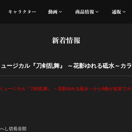
キャラクター
動画
商品情報
通販
ミュージックビデオ
刀ミュ
新着情報
加州清光 単騎出陣 極
オフィシャルムービー
DMM
髭切 単騎出陣 ～夢幻泡影
silkro
バム ミュージカル『刀剣乱舞』 ～花影ゆれる砥水～
江 おん すていじ かうん
ネルケ
ルバム ミュージカル『刀剣乱舞』 ～花影ゆれる砥水～から6曲が追加で
静かなる夜半の寝ざめ
十周年記念 乱舞博覧会
目出度歌誉花舞 十周年祝賀
振・へし切長谷部