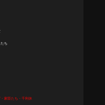
軍
名たち
ゲ・家臣たち・千利休