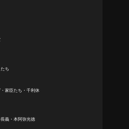
軍
名たち
ゲ・家臣たち・千利休
切長義・本阿弥光徳