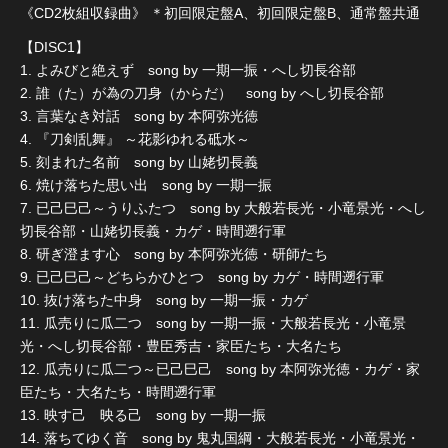
《CD2枚組収録曲》 ＊初回限定盤A、初回限定盤B、通常盤共通
【DISC1】
1. よみびと絶えず song by 一期一振・へし切長谷部
2. 誰（た）が為の刀身（からだ） song by へし切長谷部
3. 言葉なき対話 song by 本阿弥光徳
4. 『刀剣乱舞』 ～花影ゆれる砥水～
5. 刻まれた名前 song by 山姥切長義
6. 焼け落ちた思い出 song by 一期一振
7. 已己巳己～うりふたつ song by 大般若長光・小竜景光・へし
切長谷部・山姥切長義・カゲ・時間遡行軍
8. 研ぎ澄ます心 song by 本阿弥光徳・研師たち
9. 已己巳己～どちらかひとつ song by カゲ・時間遡行軍
10. 抜け落ちた中身 song by 一期一振・カゲ
11. 瓜売りに瓜二つ song by 一期一振・大般若長光・小竜景
光・へし切長谷部・豊臣秀吉・家臣たち・大名たち
12. 瓜売りに瓜二つ～已己巳己 song by 本阿弥光徳・カゲ・家
臣たち・大名たち・時間遡行軍
13. 映す己 映る己 song by 一期一振
14. 落ちてゆく音 song by 鬼丸国綱・大般若長光・小竜景光・