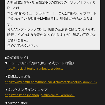
A.初回限定盤A・初回限定盤BのDISC3の「ソングトラックC
D」とは、
本公演1部のミュージカルパート、または2部のライブパート
で歌われている楽曲をLIVE録音し、収録した作品となりま
す。
またソングトラックCDは、実際の公演を収録しております。
時折ノイズのような音が入っておりますが、製品の不良では
ございません。
予めご了承ください。
■公式通販サイト
▼ミュージカル『刀剣乱舞』 公式サイト内通販
https://musical-toukenranbu.jp/products
▼DMM.com 通販
https://www.dmm.com/mono/cd/-/list/=/article=series/id=65820/
▼ネルケオンラインショップ
https://nelkeonlineshop.jp/musical-toukenranbu
▼silkroad store