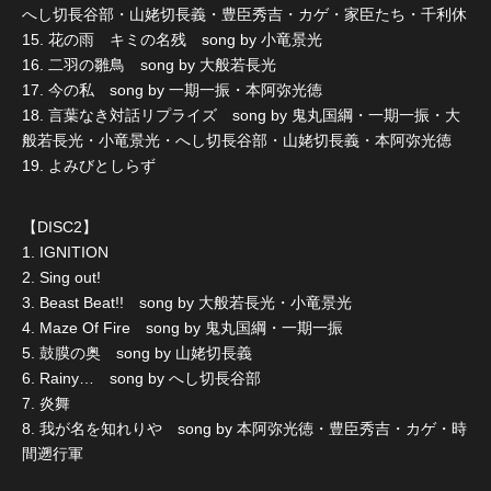
へし切長谷部・山姥切長義・豊臣秀吉・カゲ・家臣たち・千利休
15. 花の雨 キミの名残 song by 小竜景光
16. 二羽の雛鳥 song by 大般若長光
17. 今の私 song by 一期一振・本阿弥光徳
18. 言葉なき対話リプライズ song by 鬼丸国綱・一期一振・大
般若長光・小竜景光・へし切長谷部・山姥切長義・本阿弥光徳
19. よみびとしらず
【DISC2】
1. IGNITION
2. Sing out!
3. Beast Beat!! song by 大般若長光・小竜景光
4. Maze Of Fire song by 鬼丸国綱・一期一振
5. 鼓膜の奥 song by 山姥切長義
6. Rainy… song by へし切長谷部
7. 炎舞
8. 我が名を知れりや song by 本阿弥光徳・豊臣秀吉・カゲ・時
間遡行軍