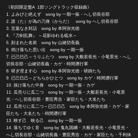
《初回限定盤A 1部ソングトラック収録曲》
1. よみびと絶えず song by 一期一振・へし切長谷部
2. 誰（た）が為の刀身（からだ） song by へし切長谷部
3. 言葉なき対話 song by 本阿弥光徳
4. 『刀剣乱舞』 ～花影ゆれる砥水～
5. 刻まれた名前 song by 山姥切長義
6. 焼け落ちた思い出 song by 一期一振
7. 已己巳己～うりふたつ song by 大般若長光・小竜景光・へし
切長谷部・山姥切長義・カゲ・時間遡行軍
8. 研ぎ澄ます心 song by 本阿弥光徳・研師たち
9. 已己巳己～どちらかひとつ song by カゲ・時間遡行軍
10. 抜け落ちた中身 song by 一期一振・カゲ
11. 瓜売りに瓜二つ song by 一期一振・大般若長光・小竜景
光・へし切長谷部・豊臣秀吉・家臣たち・大名たち
12. 瓜売りに瓜二つ～已己巳己 song by 本阿弥光徳・カゲ・家
臣たち・大名たち・時間遡行軍
13. 映す己 映る己 song by 一期一振
14. 落ちてゆく音 song by 鬼丸国綱・大般若長光・小竜景光・
へし切長谷部・山姥切長義・豊臣秀吉・カゲ・家臣たち・千利休