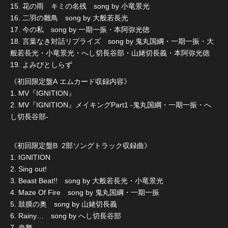
15. 花の雨 キミの名残 song by 小竜景光
16. 二羽の雛鳥 song by 大般若長光
17. 今の私 song by 一期一振・本阿弥光徳
18. 言葉なき対話リプライズ song by 鬼丸国綱・一期一振・大
般若長光・小竜景光・へし切長谷部・山姥切長義・本阿弥光徳
19. よみびとしらず
《初回限定盤A エムカード収録内容》
1. MV『IGNITION』
2. MV『IGNITION』メイキングPart1 -鬼丸国綱・一期一振・へ
し切長谷部-
《初回限定盤B 2部ソングトラック収録曲》
1. IGNITION
2. Sing out!
3. Beast Beat!! song by 大般若長光・小竜景光
4. Maze Of Fire song by 鬼丸国綱・一期一振
5. 鼓膜の奥 song by 山姥切長義
6. Rainy… song by へし切長谷部
7. 炎舞