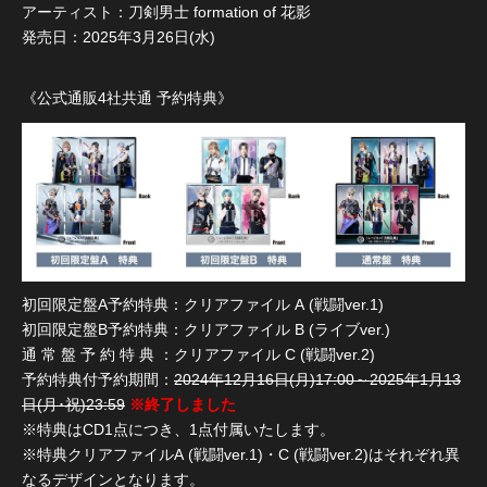
アーティスト：刀剣男士 formation of 花影
発売日：2025年3月26日(水)
《公式通販4社共通 予約特典》
初回限定盤A予約特典：クリアファイル A (戦闘ver.1)
初回限定盤B予約特典：クリアファイル B (ライブver.)
通 常 盤 予 約 特 典 ：クリアファイル C (戦闘ver.2)
予約特典付予約期間：
2024年12月16日(月)17:00～2025年1月13
日(月･祝)23:59
※終了しました
※特典はCD1点につき、1点付属いたします。
※特典クリアファイルA (戦闘ver.1)・C (戦闘ver.2)はそれぞれ異
なるデザインとなります。