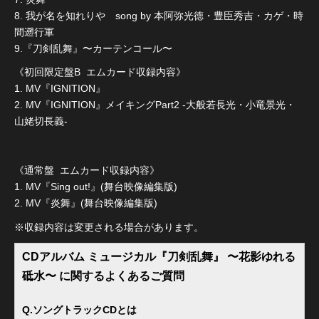
8. 我が名を知れりや song by 本阿弥光徳・豊臣秀吉・カゲ・時
間遡行軍
9.『刀剣乱舞』〜カーテンコール〜
《初回限定盤B エムカード収録内容》
1. MV『IGNITION』
2. MV『IGNITION』メイキングPart2 -大般若長光・小竜景光・
山姥切長義-
《通常盤 エムカード収録内容》
1. MV『Sing out!』(舞台映像編集版)
2. MV『炎舞』(舞台映像編集版)
※収録内容は変更される場合があります。
CDアルバム ミュージカル『刀剣乱舞』 〜花影ゆれる
砥水〜 に関するよくあるご質問
Q.ソングトラックCDとは