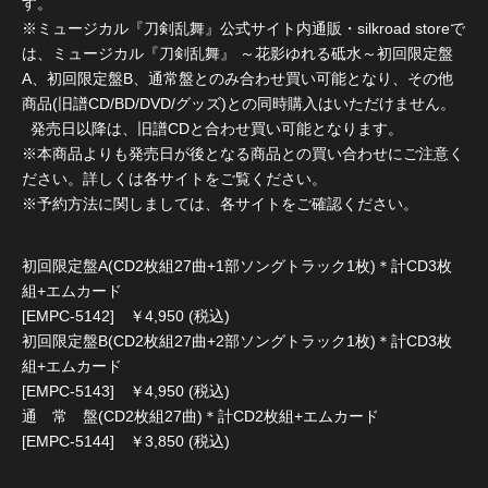
す。
※ミュージカル『刀剣乱舞』公式サイト内通販・silkroad storeで
は、ミュージカル『刀剣乱舞』 ～花影ゆれる砥水～初回限定盤
A、初回限定盤B、通常盤とのみ合わせ買い可能となり、その他
商品(旧譜CD/BD/DVD/グッズ)との同時購入はいただけません。
発売日以降は、旧譜CDと合わせ買い可能となります。
※本商品よりも発売日が後となる商品との買い合わせにご注意く
ださい。詳しくは各サイトをご覧ください。
※予約方法に関しましては、各サイトをご確認ください。
初回限定盤A(CD2枚組27曲+1部ソングトラック1枚)＊計CD3枚
組+エムカード
[EMPC-5142] ￥4,950 (税込)
初回限定盤B(CD2枚組27曲+2部ソングトラック1枚)＊計CD3枚
組+エムカード
[EMPC-5143] ￥4,950 (税込)
通 常 盤(CD2枚組27曲)＊計CD2枚組+エムカード
[EMPC-5144] ￥3,850 (税込)