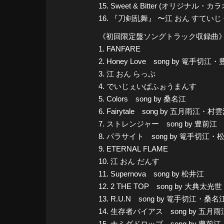
15. Sweet & Bitter (オリジナル・カ
16. 『刀剣乱舞』 〜江 おん すてい
《初回限定盤ソングトラック収録曲
1. FANFARE
2. Honey Love song by
3. 江 おん らっぷ
4. でいじぇいぱふぉうまんす
5. Colors song by 桑名江
6. Fairytale song by 五月雨江・村
7. ストレンジャー song by 豊前江
8. パラサイト song by 篭手切江・
9. ETERNAL FLAME
10. 江 おん だんす
11. Supernova song by 松井江
12. 2 THE TOP song by 大典
13. R.U.N song by 篭手切江・桑名
14. 生存者バイアス song by 五
15. ナミダドロップ song by 豊前