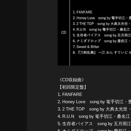
《CD収録曲》
【初回限定盤】
1. FANFARE
2. Honey Love song by
3. 2 THE TOP song by 大典太
4. R.U.N song by 篭手切江・桑名
5. 生存者バイアス song by 五月
6. ナミダドロップ song by 豊前