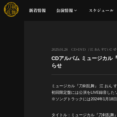
新着情報
公演情報
スケジュール
月夜一縷
真剣乱舞祭2026
2025.01.28
CD・DVD
江 おん すていじ 
CDアルバム ミュージカル
これまでの公演
らせ
配信
ミュージカル『刀剣乱舞』 江 おん 
ライブビューイング
初回限定盤には公演をLIVE録音し
※ソングトラックには2024年1月18日
公演に関するお知らせ
タイトル：ミュージカル『刀剣乱舞』 