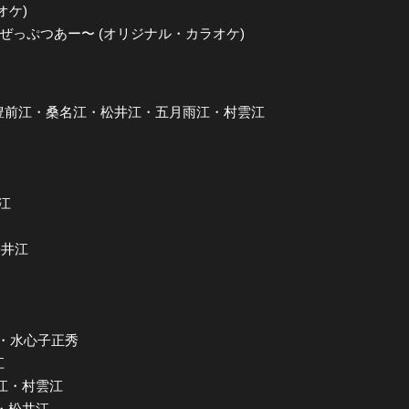
ラオケ)
じ ぜっぷつあー〜 (オリジナル・カラオケ)
》
 篭手切江・豊前江・桑名江・松井江・五月雨江・村雲江
雲江
松井江
太光世・水心子正秀
江
月雨江・村雲江
江・松井江