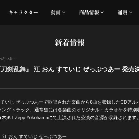
キャラクター
動画
商品情報
通販
ミュージックビデオ
刀ミュ
新着情報
加州清光 単騎出陣 極
オフィシャルムービー
DMM
ぜっぷつあー
髭切 単騎出陣 ～夢幻泡影
silkro
『刀剣乱舞』 江 おん すていじ ぜっぷつあー 発
江 おん すていじ かうん
ネルケ
静かなる夜半の寝ざめ
すていじ ぜっぷつあーで歌唱された楽曲から8曲を収録したCDアル
たソングトラック、通常盤には各楽曲のオリジナル・カラオケを特別
十周年記念 乱舞博覧会
(木)KT Zepp Yokohamaにて上演された公演の音源が収録されます
目出度歌誉花舞 十周年祝賀
江 おん すていじ ぜっぷつあー