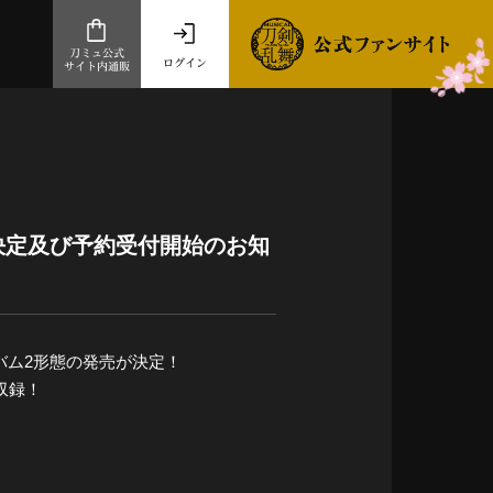
刀ミュ公式
ログイン
サイト内通販
公式サイト内通販
.com 通販サイト
～
ad store
売決定及び予約受付開始のお知
とだうんぱーてぃー
オンラインショップ
バム2形態の発売が決定！
収録！
。
祭