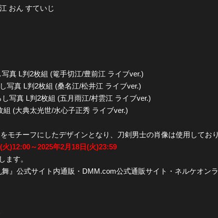
f 江 おん すていじ
全公演グッズ
ディスコグラフィー
L判2枚組 (篭手切江/豊前江 ライブver.)
真 L判2枚組 (桑名江/松井江 ライブver.)
 L判2枚組 (五月雨江/村雲江 ライブver.)
判2枚組 (大典太光世/水心子正秀 ライブver.)
部をモチーフにしたデザインとなり、刀剣男士の肖像は使用しており
2:00～2025年2月18日(火)23:59
たします。
公式サイト内通販・DMM.com公式通販サイト・ネルケオンラインショッ
＞