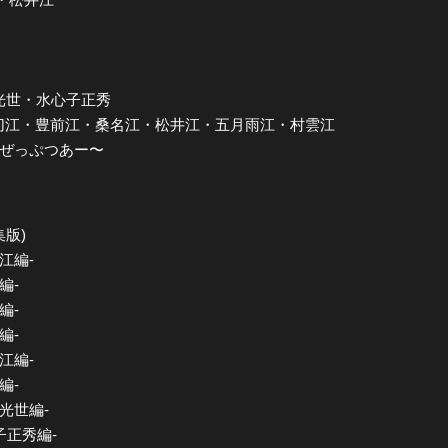
 大典太光世・水心子正秀
 by 篭手切江・豊前江・桑名江・松井江・五月雨江・村雲江
じ ぜっぷつあー〜
)
集版)
江編-
編-
編-
編-
江編-
編-
光世編-
子正秀編-