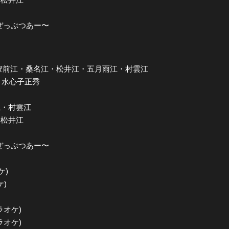
 ぜっぷつあー〜
 篭手切江・豊前江・桑名江・松井江・五月雨江・村雲江
光世・水心子正秀
江
雨江・村雲江
江・松井江
 ぜっぷつあー〜
ケ)
ケ)
ラオケ)
ラオケ)