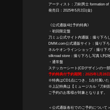
アーティスト：刀剣男士 formation o
発売日：2025年5月2日(金)
《公式通販4社予約特典》
・初回限定盤
刀ミュ公式サイト内通販：撮り下ろし写真 
DMM.com公式通販サイト：撮り下ろし写
ネルケオンラインショップ：撮り下ろし写真
silkroad store：撮り下ろし写真 L
・通常盤
ステッカーシート(CDデザインの一
予約特典付予約期間：2025年1月28日(火)1
※特典はCD1点につき、1点付属い
※上記特典は【ミュージカル『刀剣乱舞』
ご予約のお客様が対象となります。
＜公式通販各社でのご予約について