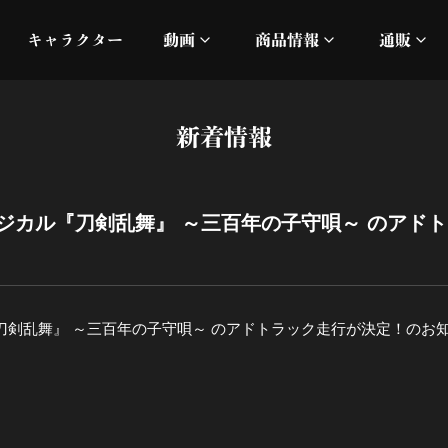
キャラクター
動画
商品情報
通販
ミュージックビデオ
刀ミュ
新着情報
加州清光 単騎出陣 極
オフィシャルムービー
DMM
髭切 単騎出陣 ～夢幻泡影
silkro
ジカル『刀剣乱舞』 ～三百年の子守唄～ のアド
江 おん すていじ かうん
ネルケ
静かなる夜半の寝ざめ
刀剣乱舞』 ～三百年の子守唄～ のアドトラック走行が決定！のお
十周年記念 乱舞博覧会
目出度歌誉花舞 十周年祝賀