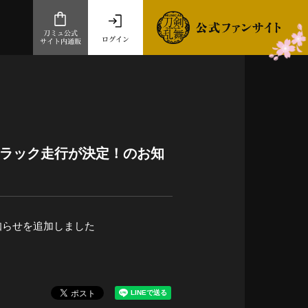
刀ミュ公式
ログイン
サイト内通販
公式サイト内通販
.com 通販サイト
～
ad store
トラック走行が決定！のお知
とだうんぱーてぃー
オンラインショップ
知らせを追加しました
祭